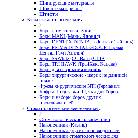
Шинирующие материалы
Шовные материалы
Штифты
Боры стоматологические
Боры стоматологические
Боры MANI (Мани. Япония)
Боры DENTEX DENTAL (Дентекс.Тайвань)
Боры PRIMA DENTAL GROUP (Прима
Дентал Груп Англия)
Боры SSWhite (СС Вайт) США
Боры TRI HAWK (ТрайХак. Канада)
Боры для разрезания коронок
Боры хирургические - шарик на длинной
ножке
Фрезы хирургические NTI (Германия)
Кофры. Подставки. Щетки для боров
Боры и наборы боров других
производителей
Стоматологические наконечники
Стоматологические наконечники
Наконечники (Казань)
Наконечники других производителей
Наконечники стоматологические для