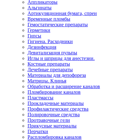
Аппликаторы
Альгинаты
Артикуляционная бумага, спреи
Временные пломбы
Гемостатические препараты
Герметики
Гипсы
Гигиена. Расходники
Дезинфекция
Девитализация пульпы
Иглы и шприцы для анестезии.
Костные препараты
Лечебные препараты
Материалы для депофореза
Матрицы. Клинья
Обработка и расширение каналов
Пломбирование каналов
Пластмассы
Прокладочные материалы
Профилактические средства
Полировочные средства
Протравочные гели
Прикусные материалы
Перчатки
Распломбировка каналов