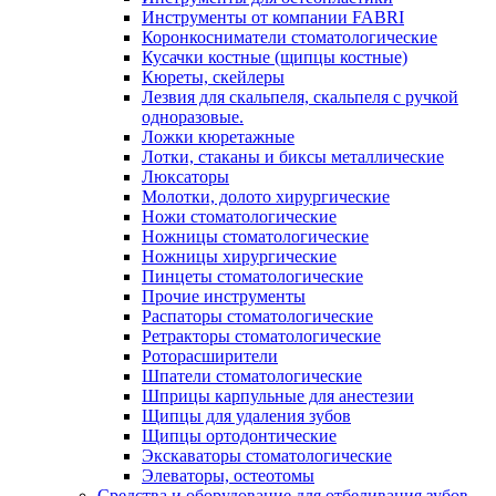
Инструменты от компании FABRI
Коронкосниматели стоматологические
Кусачки костные (щипцы костные)
Кюреты, скейлеры
Лезвия для скальпеля, скальпеля с ручкой
одноразовые.
Ложки кюретажные
Лотки, стаканы и биксы металлические
Люксаторы
Молотки, долото хирургические
Ножи стоматологические
Ножницы стоматологические
Ножницы хирургические
Пинцеты стоматологические
Прочие инструменты
Распаторы стоматологические
Ретракторы стоматологические
Роторасширители
Шпатели стоматологические
Шприцы карпульные для анестезии
Щипцы для удаления зубов
Щипцы ортодонтические
Экскаваторы стоматологические
Элеваторы, остеотомы
Средства и оборудование для отбеливания зубов