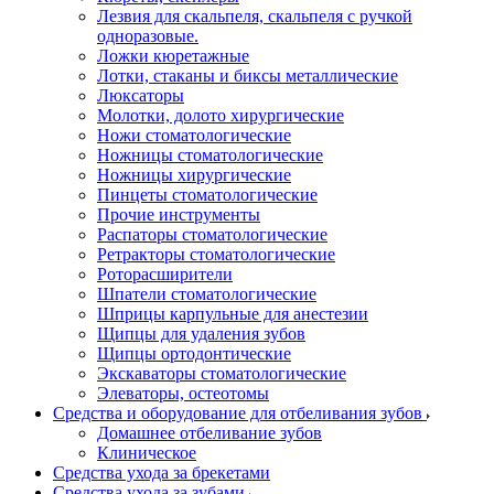
Лезвия для скальпеля, скальпеля с ручкой
одноразовые.
Ложки кюретажные
Лотки, стаканы и биксы металлические
Люксаторы
Молотки, долото хирургические
Ножи стоматологические
Ножницы стоматологические
Ножницы хирургические
Пинцеты стоматологические
Прочие инструменты
Распаторы стоматологические
Ретракторы стоматологические
Роторасширители
Шпатели стоматологические
Шприцы карпульные для анестезии
Щипцы для удаления зубов
Щипцы ортодонтические
Экскаваторы стоматологические
Элеваторы, остеотомы
Средства и оборудование для отбеливания зубов
Домашнее отбеливание зубов
Клиническое
Средства ухода за брекетами
Средства ухода за зубами