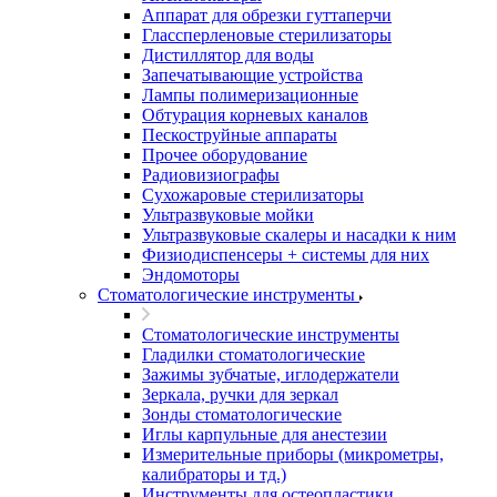
Аппарат для обрезки гуттаперчи
Глассперленовые стерилизаторы
Дистиллятор для воды
Запечатывающие устройства
Лампы полимеризационные
Обтурация корневых каналов
Пескоструйные аппараты
Прочее оборудование
Радиовизиографы
Сухожаровые стерилизаторы
Ультразвуковые мойки
Ультразвуковые скалеры и насадки к ним
Физиодиспенсеры + системы для них
Эндомоторы
Стоматологические инструменты
Стоматологические инструменты
Гладилки стоматологические
Зажимы зубчатые, иглодержатели
Зеркала, ручки для зеркал
Зонды стоматологические
Иглы карпульные для анестезии
Измерительные приборы (микрометры,
калибраторы и тд.)
Инструменты для остеопластики