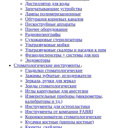
Дистиллятор для воды
Запечатывающие устройства
Лампы полимеризационные
Обтурация корневых каналов
Пескоструйные аппараты
Прочее оборудование
Радиовизиографы
Сухожаровые стерилизаторы
Ультразвуковые мойки
Ультразвуковые скалеры и насадки к ним
Физиодиспенсеры + системы для них
Эндомоторы
Стоматологические инструменты
Гладилки стоматологические
Зажимы зубчатые, иглодержатели
Зеркала, ручки для зеркал
Зонды стоматологические
Иглы карпульные для анестезии
Измерительные приборы (микрометры,
калибраторы и тд.)
Инструменты для остеопластики
Инструменты от компании FABRI
Коронкосниматели стоматологические
Кусачки костные (щипцы костные)
Кюреты, скейлеры