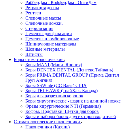
РабберДам - КофферДам - ОптиДам
Ретракция десны
Рентген
Слепочные массы
Слепочные ложки.
Стерилизация
Цементы для фиксации
Цементы пломбировочные
Шинирующие материалы
Шовные материалы
Штифты
Боры стоматологические
Боры MANI (Мани. Япония)
Боры DENTEX DENTAL (Дентекс.Тайвань)
Боры PRIMA DENTAL GROUP (Прима Дентал
Груп Англия)
Боры SSWhite (СС Вайт) США
Боры TRI HAWK (ТрайХак. Канада)
Боры для разрезания коронок
Боры хирургические - шарик на длинной ножке
Фрезы хирургические NTI (Германия)
Кофры. Подставки. Щетки для боров
Боры и наборы боров других производителей
Стоматологические наконечники
Наконечники (Казань)