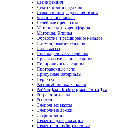
Дезинфекция
Девитализация пульпы
Иглы и шприцы для анестезии.
Костные препараты
Лечебные препараты
Материалы для депофореза
Матрицы. Клинья
Обработка и расширение каналов
Пломбирование каналов
Пластмассы
Прокладочные материалы
Профилактические средства
Полировочные средства
Протравочные гели
Прикусные материалы
Перчатки
Распломбировка каналов
РабберДам - КофферДам - ОптиДам
Ретракция десны
Рентген
Слепочные массы
Слепочные ложки.
Стерилизация
Цементы для фиксации
Цементы пломбировочные