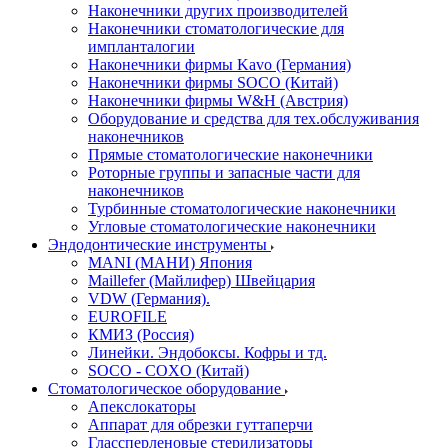
Наконечники других производителей
Наконечники стоматологические для
импланталогии
Наконечники фирмы Kavo (Германия)
Наконечники фирмы SOCO (Китай)
Наконечники фирмы W&H (Австрия)
Оборудование и средства для тех.обслуживания
наконечников
Прямые стоматологические наконечники
Роторные группы и запасные части для
наконечников
Турбинные стоматологические наконечники
Угловые стоматологические наконечники
Эндодонтические инструменты
MANI (МАНИ) Япония
Maillefer (Майлифер) Швейцария
VDW (Германия).
EUROFILE
КМИЗ (Россия)
Линейки. Эндобоксы. Кофры и тд.
SOCO - COXO (Китай)
Стоматологическое оборудование
Апекслокаторы
Аппарат для обрезки гуттаперчи
Глассперленовые стерилизаторы