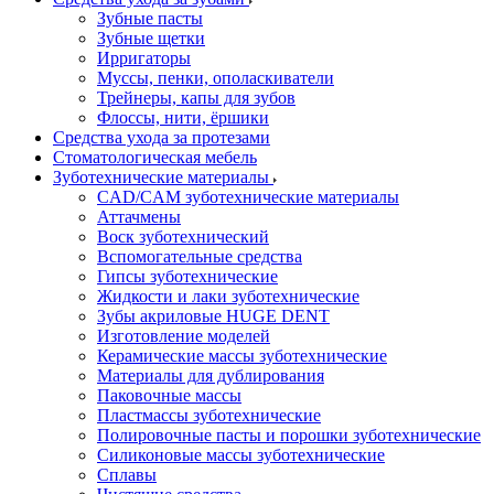
Зубные пасты
Зубные щетки
Ирригаторы
Муссы, пенки, ополаскиватели
Трейнеры, капы для зубов
Флоссы, нити, ёршики
Средства ухода за протезами
Стоматологическая мебель
Зуботехнические материалы
CAD/CAM зуботехнические материалы
Аттачмены
Воск зуботехнический
Вспомогательные средства
Гипсы зуботехнические
Жидкости и лаки зуботехнические
Зубы акриловые HUGE DENT
Изготовление моделей
Керамические массы зуботехнические
Материалы для дублирования
Паковочные массы
Пластмассы зуботехнические
Полировочные пасты и порошки зуботехнические
Силиконовые массы зуботехнические
Сплавы