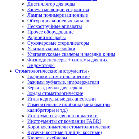
Дистиллятор для воды
Запечатывающие устройства
Лампы полимеризационные
Обтурация корневых каналов
Пескоструйные аппараты
Прочее оборудование
Радиовизиографы
Сухожаровые стерилизаторы
Ультразвуковые мойки
Ультразвуковые скалеры и насадки к ним
Физиодиспенсеры + системы для них
Эндомоторы
Стоматологические инструменты
Гладилки стоматологические
Зажимы зубчатые, иглодержатели
Зеркала, ручки для зеркал
Зонды стоматологические
Иглы карпульные для анестезии
Измерительные приборы (микрометры,
калибраторы и тд.)
Инструменты для остеопластики
Инструменты от компании FABRI
Коронкосниматели стоматологические
Кусачки костные (щипцы костные)
Кюреты, скейлеры