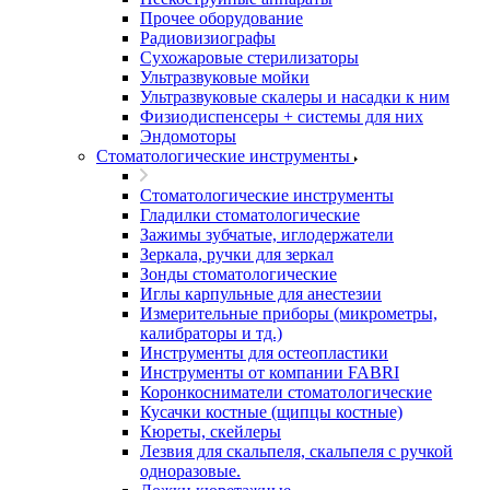
Прочее оборудование
Радиовизиографы
Сухожаровые стерилизаторы
Ультразвуковые мойки
Ультразвуковые скалеры и насадки к ним
Физиодиспенсеры + системы для них
Эндомоторы
Стоматологические инструменты
Стоматологические инструменты
Гладилки стоматологические
Зажимы зубчатые, иглодержатели
Зеркала, ручки для зеркал
Зонды стоматологические
Иглы карпульные для анестезии
Измерительные приборы (микрометры,
калибраторы и тд.)
Инструменты для остеопластики
Инструменты от компании FABRI
Коронкосниматели стоматологические
Кусачки костные (щипцы костные)
Кюреты, скейлеры
Лезвия для скальпеля, скальпеля с ручкой
одноразовые.