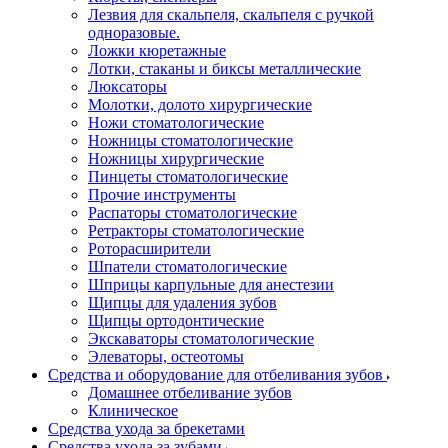
Лезвия для скальпеля, скальпеля с ручкой
одноразовые.
Ложки кюретажные
Лотки, стаканы и биксы металлические
Люксаторы
Молотки, долото хирургические
Ножи стоматологические
Ножницы стоматологические
Ножницы хирургические
Пинцеты стоматологические
Прочие инструменты
Распаторы стоматологические
Ретракторы стоматологические
Роторасширители
Шпатели стоматологические
Шприцы карпульные для анестезии
Щипцы для удаления зубов
Щипцы ортодонтические
Экскаваторы стоматологические
Элеваторы, остеотомы
Средства и оборудование для отбеливания зубов
Домашнее отбеливание зубов
Клиническое
Средства ухода за брекетами
Средства ухода за зубами