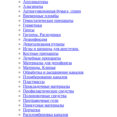
Аппликаторы
Альгинаты
Артикуляционная бумага, спреи
Временные пломбы
Гемостатические препараты
Герметики
Гипсы
Гигиена. Расходники
Дезинфекция
Девитализация пульпы
Иглы и шприцы для анестезии.
Костные препараты
Лечебные препараты
Материалы для депофореза
Матрицы. Клинья
Обработка и расширение каналов
Пломбирование каналов
Пластмассы
Прокладочные материалы
Профилактические средства
Полировочные средства
Протравочные гели
Прикусные материалы
Перчатки
Распломбировка каналов