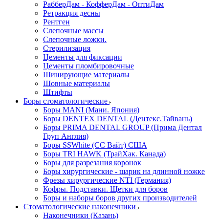
РабберДам - КофферДам - ОптиДам
Ретракция десны
Рентген
Слепочные массы
Слепочные ложки.
Стерилизация
Цементы для фиксации
Цементы пломбировочные
Шинирующие материалы
Шовные материалы
Штифты
Боры стоматологические
Боры MANI (Мани. Япония)
Боры DENTEX DENTAL (Дентекс.Тайвань)
Боры PRIMA DENTAL GROUP (Прима Дентал
Груп Англия)
Боры SSWhite (СС Вайт) США
Боры TRI HAWK (ТрайХак. Канада)
Боры для разрезания коронок
Боры хирургические - шарик на длинной ножке
Фрезы хирургические NTI (Германия)
Кофры. Подставки. Щетки для боров
Боры и наборы боров других производителей
Стоматологические наконечники
Наконечники (Казань)