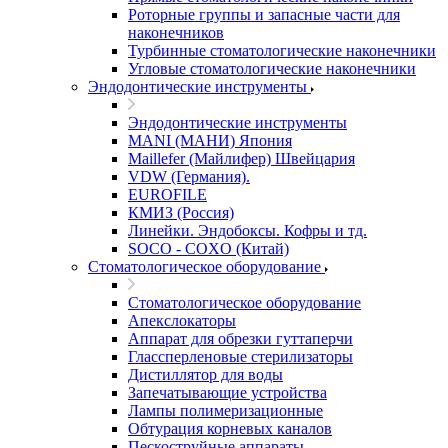
Роторные группы и запасные части для
наконечников
Турбинные стоматологические наконечники
Угловые стоматологические наконечники
Эндодонтические инструменты
Эндодонтические инструменты
MANI (МАНИ) Япония
Maillefer (Майлифер) Швейцария
VDW (Германия).
EUROFILE
КМИЗ (Россия)
Линейки. Эндобоксы. Кофры и тд.
SOCO - COXO (Китай)
Стоматологическое оборудование
Стоматологическое оборудование
Апекслокаторы
Аппарат для обрезки гуттаперчи
Глассперленовые стерилизаторы
Дистиллятор для воды
Запечатывающие устройства
Лампы полимеризационные
Обтурация корневых каналов
Пескоструйные аппараты