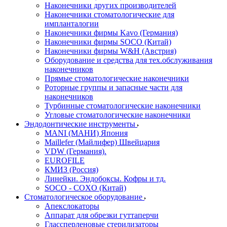
Наконечники других производителей
Наконечники стоматологические для
импланталогии
Наконечники фирмы Kavo (Германия)
Наконечники фирмы SOCO (Китай)
Наконечники фирмы W&H (Австрия)
Оборудование и средства для тех.обслуживания
наконечников
Прямые стоматологические наконечники
Роторные группы и запасные части для
наконечников
Турбинные стоматологические наконечники
Угловые стоматологические наконечники
Эндодонтические инструменты
MANI (МАНИ) Япония
Maillefer (Майлифер) Швейцария
VDW (Германия).
EUROFILE
КМИЗ (Россия)
Линейки. Эндобоксы. Кофры и тд.
SOCO - COXO (Китай)
Стоматологическое оборудование
Апекслокаторы
Аппарат для обрезки гуттаперчи
Глассперленовые стерилизаторы