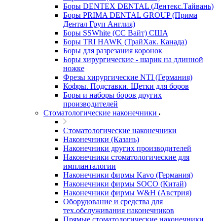
Боры DENTEX DENTAL (Дентекс.Тайвань)
Боры PRIMA DENTAL GROUP (Прима
Дентал Груп Англия)
Боры SSWhite (СС Вайт) США
Боры TRI HAWK (ТрайХак. Канада)
Боры для разрезания коронок
Боры хирургические - шарик на длинной
ножке
Фрезы хирургические NTI (Германия)
Кофры. Подставки. Щетки для боров
Боры и наборы боров других
производителей
Стоматологические наконечники
Стоматологические наконечники
Наконечники (Казань)
Наконечники других производителей
Наконечники стоматологические для
импланталогии
Наконечники фирмы Kavo (Германия)
Наконечники фирмы SOCO (Китай)
Наконечники фирмы W&H (Австрия)
Оборудование и средства для
тех.обслуживания наконечников
Прямые стоматологические наконечники