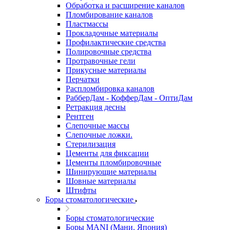
Обработка и расширение каналов
Пломбирование каналов
Пластмассы
Прокладочные материалы
Профилактические средства
Полировочные средства
Протравочные гели
Прикусные материалы
Перчатки
Распломбировка каналов
РабберДам - КофферДам - ОптиДам
Ретракция десны
Рентген
Слепочные массы
Слепочные ложки.
Стерилизация
Цементы для фиксации
Цементы пломбировочные
Шинирующие материалы
Шовные материалы
Штифты
Боры стоматологические
Боры стоматологические
Боры MANI (Мани. Япония)