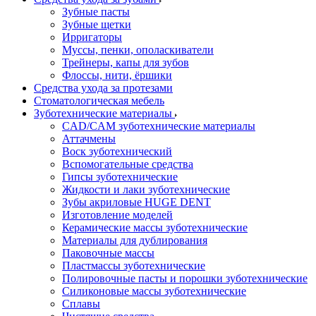
Зубные пасты
Зубные щетки
Ирригаторы
Муссы, пенки, ополаскиватели
Трейнеры, капы для зубов
Флоссы, нити, ёршики
Средства ухода за протезами
Стоматологическая мебель
Зуботехнические материалы
CAD/CAM зуботехнические материалы
Аттачмены
Воск зуботехнический
Вспомогательные средства
Гипсы зуботехнические
Жидкости и лаки зуботехнические
Зубы акриловые HUGE DENT
Изготовление моделей
Керамические массы зуботехнические
Материалы для дублирования
Паковочные массы
Пластмассы зуботехнические
Полировочные пасты и порошки зуботехнические
Силиконовые массы зуботехнические
Сплавы