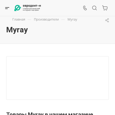
—
—
Главная
Производители
Myray
Myray
Товары Myray в нашем магазине