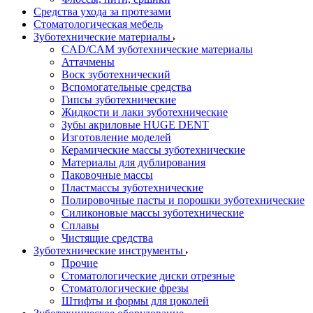
Средства ухода за протезами
Стоматологическая мебель
Зуботехнические материалы
CAD/CAM зуботехнические материалы
Аттачмены
Воск зуботехнический
Вспомогательные средства
Гипсы зуботехнические
Жидкости и лаки зуботехнические
Зубы акриловые HUGE DENT
Изготовление моделей
Керамические массы зуботехнические
Материалы для дублирования
Паковочные массы
Пластмассы зуботехнические
Полировочные пасты и порошки зуботехнические
Силиконовые массы зуботехнические
Сплавы
Чистящие средства
Зуботехнические инструменты
Прочие
Стоматологические диски отрезные
Стоматологические фрезы
Штифты и формы для цоколей