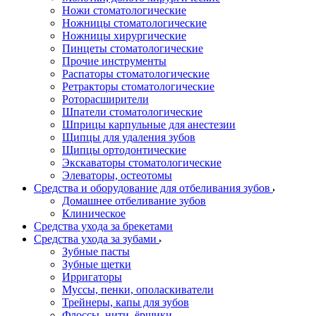
Ножи стоматологические
Ножницы стоматологические
Ножницы хирургические
Пинцеты стоматологические
Прочие инструменты
Распаторы стоматологические
Ретракторы стоматологические
Роторасширители
Шпатели стоматологические
Шприцы карпульные для анестезии
Щипцы для удаления зубов
Щипцы ортодонтические
Экскаваторы стоматологические
Элеваторы, остеотомы
Средства и оборудование для отбеливания зубов
Домашнее отбеливание зубов
Клиническое
Средства ухода за брекетами
Средства ухода за зубами
Зубные пасты
Зубные щетки
Ирригаторы
Муссы, пенки, ополаскиватели
Трейнеры, капы для зубов
Флоссы, нити, ёршики