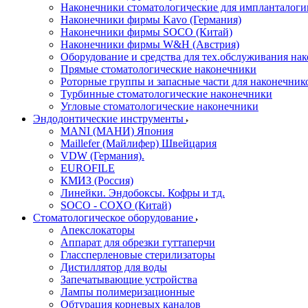
Наконечники стоматологические для импланталоги
Наконечники фирмы Kavo (Германия)
Наконечники фирмы SOCO (Китай)
Наконечники фирмы W&H (Австрия)
Оборудование и средства для тех.обслуживания на
Прямые стоматологические наконечники
Роторные группы и запасные части для наконечник
Турбинные стоматологические наконечники
Угловые стоматологические наконечники
Эндодонтические инструменты
MANI (МАНИ) Япония
Maillefer (Майлифер) Швейцария
VDW (Германия).
EUROFILE
КМИЗ (Россия)
Линейки. Эндобоксы. Кофры и тд.
SOCO - COXO (Китай)
Стоматологическое оборудование
Апекслокаторы
Аппарат для обрезки гуттаперчи
Глассперленовые стерилизаторы
Дистиллятор для воды
Запечатывающие устройства
Лампы полимеризационные
Обтурация корневых каналов