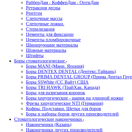
РабберДам - КофферДам - ОптиДам
Ретракция десны
Рентген
Слепочные массы
Слепочные ложки.
Стерилизация
Цементы для фиксации
Цементы пломбировочные
Шинирующие материалы
Шовные материалы
Штифты
Боры стоматологические
Боры MANI (Мани. Япония)
Боры DENTEX DENTAL (Дентекс.Тайвань)
Боры PRIMA DENTAL GROUP (Прима Дентал Груп
Боры SSWhite (СС Вайт) США
Боры TRI HAWK (ТрайХак. Канада)
Боры для разрезания коронок
Боры хирургические - шарик на длинной ножке
Фрезы хирургические NTI (Германия)
Кофры. Подставки. Щетки для боров
Боры и наборы боров других производителей
Стоматологические наконечники
Наконечники (Казань)
Наконечники других производителей