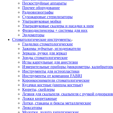
Пескоструйные аппараты
Прочее оборудование
Радиовизиографы
Сухожаровые стерилизаторы
Ультразвуковые мойки
Ультразвуковые скалеры и насадки к ним
Физиодиспенсеры + системы для них
Эндомоторы
Стоматологические инструменты
Гладилки стоматологические
Зажимы зубчатые, иглодержатели
Зеркала, ручки для зеркал
Зонды стоматологические
Иглы карпульные для анестезии
Измерительные приборы (микрометры, калибраторы
Инструменты для остеопластики
Инструменты от компании FABRI
Коронкосниматели стоматологические
Кусачки костные (щипцы костные)
Кюреты, скейлеры
Лезвия для скальпеля, скальпеля с ручкой одноразо
Ложки кюретажные
Лотки, стаканы и биксы металлические
Люксаторы
Молотки, долото хирургические