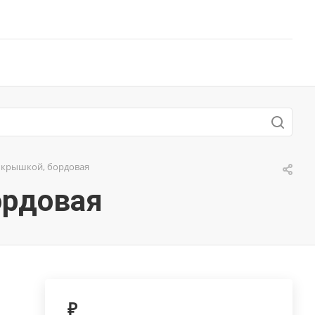
й крышкой, бордовая
ордовая
₽