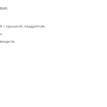
вая.
й с крышкой, квадратная.
и.
 веществ.