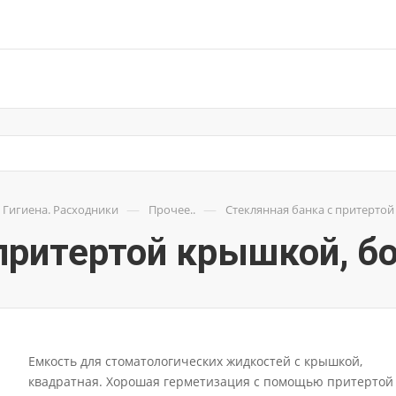
—
—
Гигиена. Расходники
Прочее..
Стеклянная банка с притерто
 притертой крышкой, б
Емкость для стоматологических жидкостей с крышкой,
квадратная. Хорошая герметизация с помощью притертой