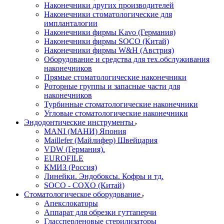
Наконечники других производителей
Наконечники стоматологические для
импланталогии
Наконечники фирмы Kavo (Германия)
Наконечники фирмы SOCO (Китай)
Наконечники фирмы W&H (Австрия)
Оборудование и средства для тех.обслуживания
наконечников
Прямые стоматологические наконечники
Роторные группы и запасные части для
наконечников
Турбинные стоматологические наконечники
Угловые стоматологические наконечники
Эндодонтические инструменты
MANI (МАНИ) Япония
Maillefer (Майлифер) Швейцария
VDW (Германия).
EUROFILE
КМИЗ (Россия)
Линейки. Эндобоксы. Кофры и тд.
SOCO - COXO (Китай)
Стоматологическое оборудование
Апекслокаторы
Аппарат для обрезки гуттаперчи
Глассперленовые стерилизаторы