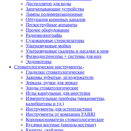
Дистиллятор для воды
Запечатывающие устройства
Лампы полимеризационные
Обтурация корневых каналов
Пескоструйные аппараты
Прочее оборудование
Радиовизиографы
Сухожаровые стерилизаторы
Ультразвуковые мойки
Ультразвуковые скалеры и насадки к ним
Физиодиспенсеры + системы для них
Эндомоторы
Стоматологические инструменты
Гладилки стоматологические
Зажимы зубчатые, иглодержатели
Зеркала, ручки для зеркал
Зонды стоматологические
Иглы карпульные для анестезии
Измерительные приборы (микрометры,
калибраторы и тд.)
Инструменты для остеопластики
Инструменты от компании FABRI
Коронкосниматели стоматологические
Кусачки костные (щипцы костные)
Кюреты, скейлеры