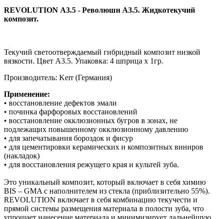
REVOLUTION А3.5 - Революшн А3.5. Жидкотекучий
композит.
Текучий светоотверждаемый гибридный композит низкой
вязкости. Цвет А3.5. Упаковка: 4 шприца х 1гр.
Производитель: Kerr (Германия)
Применение:
• восстановление дефектов эмали
• починка фарфоровых восстановлений
• восстановление окклюзионных бугров в зонах, не
подлежащих повышенному окклюзионному давлению
• для запечатывания бороздок и фисур
• для цементировки керамических и композитных виниров
(накладок)
• для восстановления режущего края и культей зуба.
Это уникальный композит, который включает в себя химию
BIS – GMA с наполнителем из стекла (приблизительно 55%).
REVOLUTION включает в себя комбинацию текучести и
прямой системы размещения материала в полости зуба, что
упрощает нанесение материала и минимизирует дальнейшую