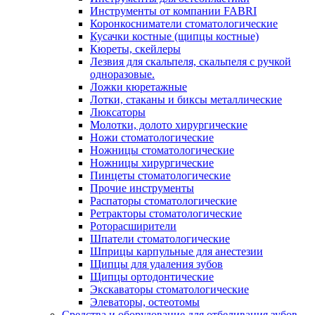
Инструменты от компании FABRI
Коронкосниматели стоматологические
Кусачки костные (щипцы костные)
Кюреты, скейлеры
Лезвия для скальпеля, скальпеля с ручкой
одноразовые.
Ложки кюретажные
Лотки, стаканы и биксы металлические
Люксаторы
Молотки, долото хирургические
Ножи стоматологические
Ножницы стоматологические
Ножницы хирургические
Пинцеты стоматологические
Прочие инструменты
Распаторы стоматологические
Ретракторы стоматологические
Роторасширители
Шпатели стоматологические
Шприцы карпульные для анестезии
Щипцы для удаления зубов
Щипцы ортодонтические
Экскаваторы стоматологические
Элеваторы, остеотомы
Средства и оборудование для отбеливания зубов