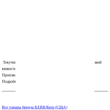
Текучий светоотверждаемый гибридный композит низкой
вязкости. Цвет А3.5. Упаковка: 4 шприца х 1гр.
Производитель: Kerr (Германия)
Подробности
Все товары бренда KERR/Кеер (США)