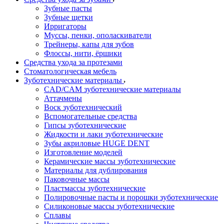
Зубные пасты
Зубные щетки
Ирригаторы
Муссы, пенки, ополаскиватели
Трейнеры, капы для зубов
Флоссы, нити, ёршики
Средства ухода за протезами
Стоматологическая мебель
Зуботехнические материалы
CAD/CAM зуботехнические материалы
Аттачмены
Воск зуботехнический
Вспомогательные средства
Гипсы зуботехнические
Жидкости и лаки зуботехнические
Зубы акриловые HUGE DENT
Изготовление моделей
Керамические массы зуботехнические
Материалы для дублирования
Паковочные массы
Пластмассы зуботехнические
Полировочные пасты и порошки зуботехнические
Силиконовые массы зуботехнические
Сплавы