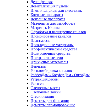
Дезинфекция
Девитализация пульпы
Иглы и шприцы для анестезии.
Костные препараты
Лечебные препараты
Материалы для депофореза
Матрицы. Клинья
Обработка и расширение каналов
Пломбирование каналов
Пластмассы
Прокладочные материалы
Профилактические средства
Полировочные средства
Протравочные гели
Прикусные материалы
Перчатки
Распломбировка каналов
РабберДам - КофферДам - ОптиДам
Ретракция десны
Рентген
Слепочные массы
Слепочные ложки.
Стерилизация
Цементы для фиксации
Цементы пломбировочные