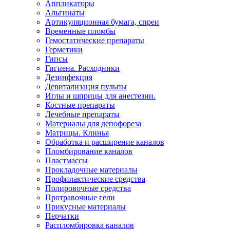
Аппликаторы
Альгинаты
Артикуляционная бумага, спреи
Временные пломбы
Гемостатические препараты
Герметики
Гипсы
Гигиена. Расходники
Дезинфекция
Девитализация пульпы
Иглы и шприцы для анестезии.
Костные препараты
Лечебные препараты
Материалы для депофореза
Матрицы. Клинья
Обработка и расширение каналов
Пломбирование каналов
Пластмассы
Прокладочные материалы
Профилактические средства
Полировочные средства
Протравочные гели
Прикусные материалы
Перчатки
Распломбировка каналов