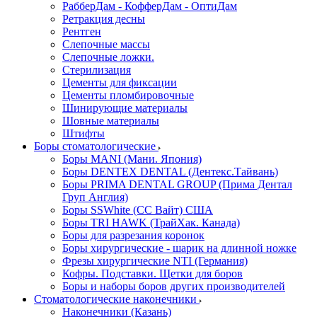
РабберДам - КофферДам - ОптиДам
Ретракция десны
Рентген
Слепочные массы
Слепочные ложки.
Стерилизация
Цементы для фиксации
Цементы пломбировочные
Шинирующие материалы
Шовные материалы
Штифты
Боры стоматологические
Боры MANI (Мани. Япония)
Боры DENTEX DENTAL (Дентекс.Тайвань)
Боры PRIMA DENTAL GROUP (Прима Дентал
Груп Англия)
Боры SSWhite (СС Вайт) США
Боры TRI HAWK (ТрайХак. Канада)
Боры для разрезания коронок
Боры хирургические - шарик на длинной ножке
Фрезы хирургические NTI (Германия)
Кофры. Подставки. Щетки для боров
Боры и наборы боров других производителей
Стоматологические наконечники
Наконечники (Казань)