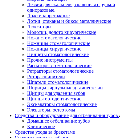
Лезвия для скальпеля, скальпеля с ручкой
одноразовые.
Ложки кюретажные
Лотки, стаканы и биксы металлические
Люксаторы
Молотки, долото хирургические
Ножи стоматологические
Ножницы стоматологические
Ножницы хирургические
Пинцеты стоматологические
Прочие инструменты
Распаторы стоматологические
Ретракторы стоматологические
Роторасширители
Шпатели стоматологические
Шприцы карпульные для анестезии
Щипцы для удаления зубов
Щипцы ортодонтические
Экскаваторы стоматологические
Элеваторы, остеотомы
Средства и оборудование для отбеливания зубов
Домашнее отбеливание зубов
Клиническое
Средства ухода за брекетами
Средства ухода за зубами