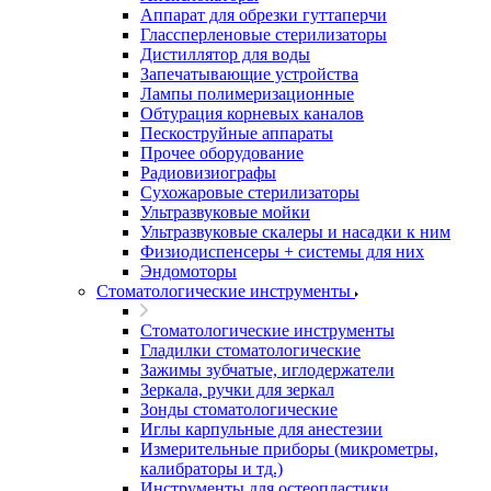
Аппарат для обрезки гуттаперчи
Глассперленовые стерилизаторы
Дистиллятор для воды
Запечатывающие устройства
Лампы полимеризационные
Обтурация корневых каналов
Пескоструйные аппараты
Прочее оборудование
Радиовизиографы
Сухожаровые стерилизаторы
Ультразвуковые мойки
Ультразвуковые скалеры и насадки к ним
Физиодиспенсеры + системы для них
Эндомоторы
Стоматологические инструменты
Стоматологические инструменты
Гладилки стоматологические
Зажимы зубчатые, иглодержатели
Зеркала, ручки для зеркал
Зонды стоматологические
Иглы карпульные для анестезии
Измерительные приборы (микрометры,
калибраторы и тд.)
Инструменты для остеопластики