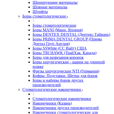
Шинирующие материалы
Шовные материалы
Штифты
Боры стоматологические
Боры стоматологические
Боры MANI (Мани. Япония)
Боры DENTEX DENTAL (Дентекс.Тайвань)
Боры PRIMA DENTAL GROUP (Прима
Дентал Груп Англия)
Боры SSWhite (СС Вайт) США
Боры TRI HAWK (ТрайХак. Канада)
Боры для разрезания коронок
Боры хирургические - шарик на длинной
ножке
Фрезы хирургические NTI (Германия)
Кофры. Подставки. Щетки для боров
Боры и наборы боров других
производителей
Стоматологические наконечники
Стоматологические наконечники
Наконечники (Казань)
Наконечники других производителей
Наконечники стоматологические для