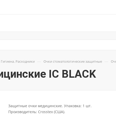
—
—
Гигиена. Расходники
Очки стоматологические защитные
Оч
ицинские IC BLACK
Защитные очки медицинские. Упаковка: 1 шт.
Производитель: Crosstex (США).