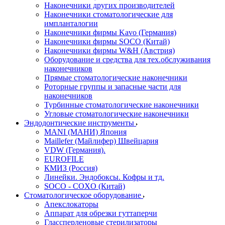
Наконечники других производителей
Наконечники стоматологические для
импланталогии
Наконечники фирмы Kavo (Германия)
Наконечники фирмы SOCO (Китай)
Наконечники фирмы W&H (Австрия)
Оборудование и средства для тех.обслуживания
наконечников
Прямые стоматологические наконечники
Роторные группы и запасные части для
наконечников
Турбинные стоматологические наконечники
Угловые стоматологические наконечники
Эндодонтические инструменты
MANI (МАНИ) Япония
Maillefer (Майлифер) Швейцария
VDW (Германия).
EUROFILE
КМИЗ (Россия)
Линейки. Эндобоксы. Кофры и тд.
SOCO - COXO (Китай)
Стоматологическое оборудование
Апекслокаторы
Аппарат для обрезки гуттаперчи
Глассперленовые стерилизаторы