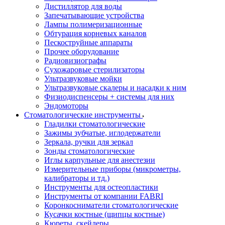
Дистиллятор для воды
Запечатывающие устройства
Лампы полимеризационные
Обтурация корневых каналов
Пескоструйные аппараты
Прочее оборудование
Радиовизиографы
Сухожаровые стерилизаторы
Ультразвуковые мойки
Ультразвуковые скалеры и насадки к ним
Физиодиспенсеры + системы для них
Эндомоторы
Стоматологические инструменты
Гладилки стоматологические
Зажимы зубчатые, иглодержатели
Зеркала, ручки для зеркал
Зонды стоматологические
Иглы карпульные для анестезии
Измерительные приборы (микрометры,
калибраторы и тд.)
Инструменты для остеопластики
Инструменты от компании FABRI
Коронкосниматели стоматологические
Кусачки костные (щипцы костные)
Кюреты, скейлеры