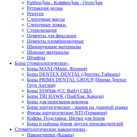
РабберДам - КофферДам - ОптиДам
Ретракция десны
Рентген
Слепочные массы
Слепочные ложки.
Стерилизация
Цементы для фиксации
Цементы пломбировочные
Шинирующие материалы
Шовные материалы
Штифты
Боры стоматологические
Боры MANI (Мани. Япония)
Боры DENTEX DENTAL (Дентекс.Тайвань)
Боры PRIMA DENTAL GROUP (Прима Дентал
Груп Англия)
Боры SSWhite (СС Вайт) США
Боры TRI HAWK (ТрайХак. Канада)
Боры для разрезания коронок
Боры хирургические - шарик на длинной ножке
Фрезы хирургические NTI (Германия)
Кофры. Подставки. Щетки для боров
Боры и наборы боров других производителей
Стоматологические наконечники
Наконечники (Казань)