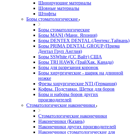
Шинирующие материалы
Шовные материалы
Штифты
Боры стоматологические
Боры стоматологические
Боры MANI (Мани. Япония)
Боры DENTEX DENTAL (Дентекс.Тайвань)
Боры PRIMA DENTAL GROUP (Прима
Дентал Груп Англия)
Боры SSWhite (СС Вайт) США
Боры TRI HAWK (ТрайХак. Канада)
Боры для разрезания коронок
Боры хирургические - шарик на длинной
ножке
Фрезы хирургические NTI (Германия)
Кофры. Подставки. Щетки для боров
Боры и наборы боров других
производителей
Стоматологические наконечники
Стоматологические наконечники
Наконечники (Казань)
Наконечники других производителей
Наконечники стоматологические для