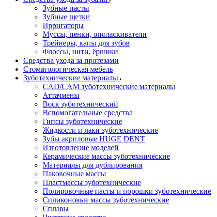
Зубные пасты
Зубные щетки
Ирригаторы
Муссы, пенки, ополаскиватели
Трейнеры, капы для зубов
Флоссы, нити, ёршики
Средства ухода за протезами
Стоматологическая мебель
Зуботехнические материалы
CAD/CAM зуботехнические материалы
Аттачмены
Воск зуботехнический
Вспомогательные средства
Гипсы зуботехнические
Жидкости и лаки зуботехнические
Зубы акриловые HUGE DENT
Изготовление моделей
Керамические массы зуботехнические
Материалы для дублирования
Паковочные массы
Пластмассы зуботехнические
Полировочные пасты и порошки зуботехнические
Силиконовые массы зуботехнические
Сплавы