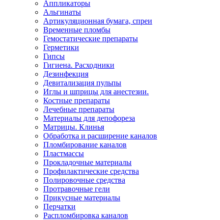
Аппликаторы
Альгинаты
Артикуляционная бумага, спреи
Временные пломбы
Гемостатические препараты
Герметики
Гипсы
Гигиена. Расходники
Дезинфекция
Девитализация пульпы
Иглы и шприцы для анестезии.
Костные препараты
Лечебные препараты
Материалы для депофореза
Матрицы. Клинья
Обработка и расширение каналов
Пломбирование каналов
Пластмассы
Прокладочные материалы
Профилактические средства
Полировочные средства
Протравочные гели
Прикусные материалы
Перчатки
Распломбировка каналов