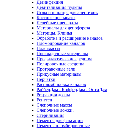
Дезинфекция
Девитализация пульпы
Иглы и шприцы для анестезии.
Костные препараты
Лечебные препараты
Материалы для депофореза
Матрицы. Клинья
Обработка и расширение каналов
Пломбирование каналов
Пластмассы
Прокладочные материалы
Профилактические средства
Полировочные средства
Протравочные гели
Прикусные материалы
Перчатки
Распломбировка каналов
РабберДам - КофферДам - ОптиДам
Ретракция десны
Рентген
Слепочные массы
Слепочные ложки.
Стерилизация
Цементы для фиксации
Цементы пломбировочные