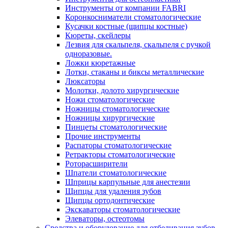
Инструменты от компании FABRI
Коронкосниматели стоматологические
Кусачки костные (щипцы костные)
Кюреты, скейлеры
Лезвия для скальпеля, скальпеля с ручкой
одноразовые.
Ложки кюретажные
Лотки, стаканы и биксы металлические
Люксаторы
Молотки, долото хирургические
Ножи стоматологические
Ножницы стоматологические
Ножницы хирургические
Пинцеты стоматологические
Прочие инструменты
Распаторы стоматологические
Ретракторы стоматологические
Роторасширители
Шпатели стоматологические
Шприцы карпульные для анестезии
Щипцы для удаления зубов
Щипцы ортодонтические
Экскаваторы стоматологические
Элеваторы, остеотомы
Средства и оборудование для отбеливания зубов