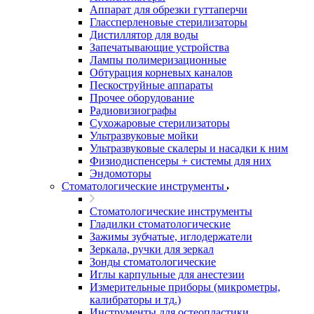
Аппарат для обрезки гуттаперчи
Глассперленовые стерилизаторы
Дистиллятор для воды
Запечатывающие устройства
Лампы полимеризационные
Обтурация корневых каналов
Пескоструйные аппараты
Прочее оборудование
Радиовизиографы
Сухожаровые стерилизаторы
Ультразвуковые мойки
Ультразвуковые скалеры и насадки к ним
Физиодиспенсеры + системы для них
Эндомоторы
Стоматологические инструменты
Стоматологические инструменты
Гладилки стоматологические
Зажимы зубчатые, иглодержатели
Зеркала, ручки для зеркал
Зонды стоматологические
Иглы карпульные для анестезии
Измерительные приборы (микрометры,
калибраторы и тд.)
Инструменты для остеопластики