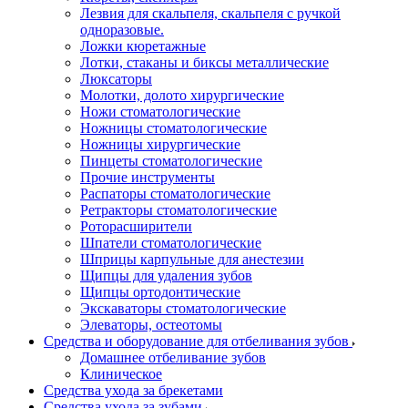
Лезвия для скальпеля, скальпеля с ручкой
одноразовые.
Ложки кюретажные
Лотки, стаканы и биксы металлические
Люксаторы
Молотки, долото хирургические
Ножи стоматологические
Ножницы стоматологические
Ножницы хирургические
Пинцеты стоматологические
Прочие инструменты
Распаторы стоматологические
Ретракторы стоматологические
Роторасширители
Шпатели стоматологические
Шприцы карпульные для анестезии
Щипцы для удаления зубов
Щипцы ортодонтические
Экскаваторы стоматологические
Элеваторы, остеотомы
Средства и оборудование для отбеливания зубов
Домашнее отбеливание зубов
Клиническое
Средства ухода за брекетами
Средства ухода за зубами