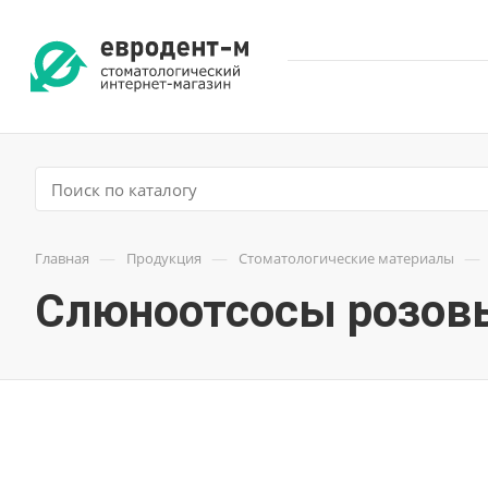
—
—
—
Главная
Продукция
Стоматологические материалы
Слюноотсосы розов