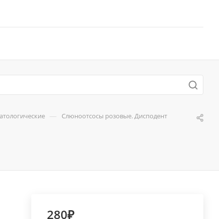
—
матологические
Слюноотсосы розовые. Дисподент
280₽