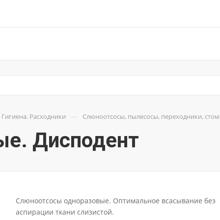
—
Гигиена. Расходники
Слюноотсосы, пылесосы, переходники, сто
ые. Дисподент
Слюноотсосы одноразовые. Оптимальное всасывание без
аспирации ткани слизистой.