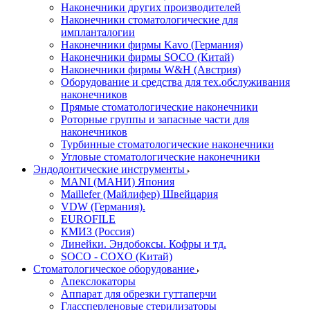
Наконечники других производителей
Наконечники стоматологические для
импланталогии
Наконечники фирмы Kavo (Германия)
Наконечники фирмы SOCO (Китай)
Наконечники фирмы W&H (Австрия)
Оборудование и средства для тех.обслуживания
наконечников
Прямые стоматологические наконечники
Роторные группы и запасные части для
наконечников
Турбинные стоматологические наконечники
Угловые стоматологические наконечники
Эндодонтические инструменты
MANI (МАНИ) Япония
Maillefer (Майлифер) Швейцария
VDW (Германия).
EUROFILE
КМИЗ (Россия)
Линейки. Эндобоксы. Кофры и тд.
SOCO - COXO (Китай)
Стоматологическое оборудование
Апекслокаторы
Аппарат для обрезки гуттаперчи
Глассперленовые стерилизаторы