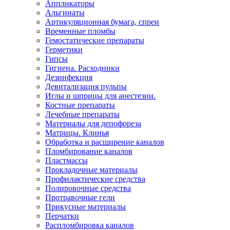
Аппликаторы
Альгинаты
Артикуляционная бумага, спреи
Временные пломбы
Гемостатические препараты
Герметики
Гипсы
Гигиена. Расходники
Дезинфекция
Девитализация пульпы
Иглы и шприцы для анестезии.
Костные препараты
Лечебные препараты
Материалы для депофореза
Матрицы. Клинья
Обработка и расширение каналов
Пломбирование каналов
Пластмассы
Прокладочные материалы
Профилактические средства
Полировочные средства
Протравочные гели
Прикусные материалы
Перчатки
Распломбировка каналов