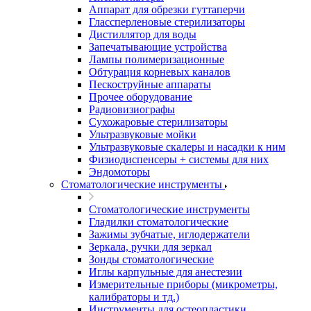
Аппарат для обрезки гуттаперчи
Глассперленовые стерилизаторы
Дистиллятор для воды
Запечатывающие устройства
Лампы полимеризационные
Обтурация корневых каналов
Пескоструйные аппараты
Прочее оборудование
Радиовизиографы
Сухожаровые стерилизаторы
Ультразвуковые мойки
Ультразвуковые скалеры и насадки к ним
Физиодиспенсеры + системы для них
Эндомоторы
Стоматологические инструменты
Стоматологические инструменты
Гладилки стоматологические
Зажимы зубчатые, иглодержатели
Зеркала, ручки для зеркал
Зонды стоматологические
Иглы карпульные для анестезии
Измерительные приборы (микрометры,
калибраторы и тд.)
Инструменты для остеопластики