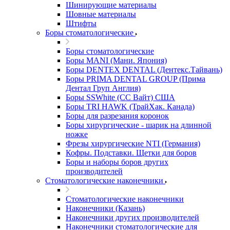
Шинирующие материалы
Шовные материалы
Штифты
Боры стоматологические
Боры стоматологические
Боры MANI (Мани. Япония)
Боры DENTEX DENTAL (Дентекс.Тайвань)
Боры PRIMA DENTAL GROUP (Прима
Дентал Груп Англия)
Боры SSWhite (СС Вайт) США
Боры TRI HAWK (ТрайХак. Канада)
Боры для разрезания коронок
Боры хирургические - шарик на длинной
ножке
Фрезы хирургические NTI (Германия)
Кофры. Подставки. Щетки для боров
Боры и наборы боров других
производителей
Стоматологические наконечники
Стоматологические наконечники
Наконечники (Казань)
Наконечники других производителей
Наконечники стоматологические для