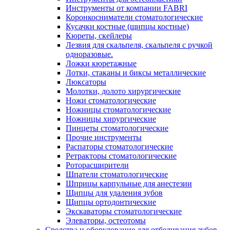
Инструменты от компании FABRI
Коронкосниматели стоматологические
Кусачки костные (щипцы костные)
Кюреты, скейлеры
Лезвия для скальпеля, скальпеля с ручкой
одноразовые.
Ложки кюретажные
Лотки, стаканы и биксы металлические
Люксаторы
Молотки, долото хирургические
Ножи стоматологические
Ножницы стоматологические
Ножницы хирургические
Пинцеты стоматологические
Прочие инструменты
Распаторы стоматологические
Ретракторы стоматологические
Роторасширители
Шпатели стоматологические
Шприцы карпульные для анестезии
Щипцы для удаления зубов
Щипцы ортодонтические
Экскаваторы стоматологические
Элеваторы, остеотомы
Средства и оборудование для отбеливания зубов