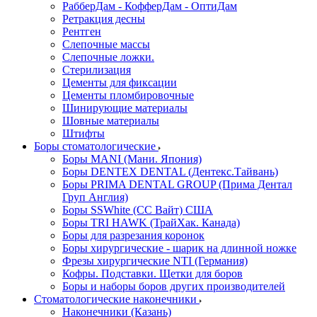
РабберДам - КофферДам - ОптиДам
Ретракция десны
Рентген
Слепочные массы
Слепочные ложки.
Стерилизация
Цементы для фиксации
Цементы пломбировочные
Шинирующие материалы
Шовные материалы
Штифты
Боры стоматологические
Боры MANI (Мани. Япония)
Боры DENTEX DENTAL (Дентекс.Тайвань)
Боры PRIMA DENTAL GROUP (Прима Дентал
Груп Англия)
Боры SSWhite (СС Вайт) США
Боры TRI HAWK (ТрайХак. Канада)
Боры для разрезания коронок
Боры хирургические - шарик на длинной ножке
Фрезы хирургические NTI (Германия)
Кофры. Подставки. Щетки для боров
Боры и наборы боров других производителей
Стоматологические наконечники
Наконечники (Казань)