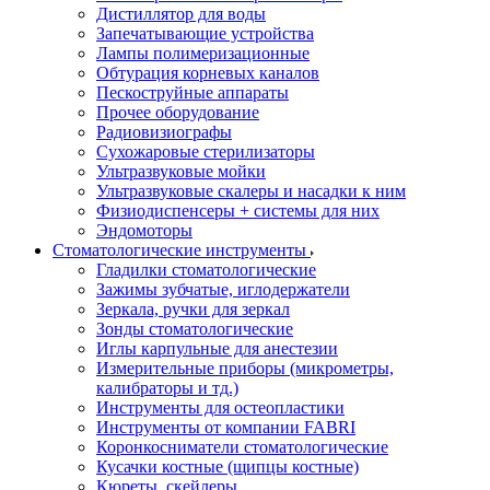
Дистиллятор для воды
Запечатывающие устройства
Лампы полимеризационные
Обтурация корневых каналов
Пескоструйные аппараты
Прочее оборудование
Радиовизиографы
Сухожаровые стерилизаторы
Ультразвуковые мойки
Ультразвуковые скалеры и насадки к ним
Физиодиспенсеры + системы для них
Эндомоторы
Стоматологические инструменты
Гладилки стоматологические
Зажимы зубчатые, иглодержатели
Зеркала, ручки для зеркал
Зонды стоматологические
Иглы карпульные для анестезии
Измерительные приборы (микрометры,
калибраторы и тд.)
Инструменты для остеопластики
Инструменты от компании FABRI
Коронкосниматели стоматологические
Кусачки костные (щипцы костные)
Кюреты, скейлеры