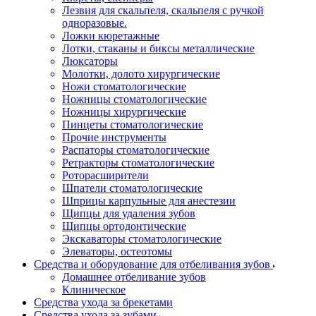
Лезвия для скальпеля, скальпеля с ручкой
одноразовые.
Ложки кюретажные
Лотки, стаканы и биксы металлические
Люксаторы
Молотки, долото хирургические
Ножи стоматологические
Ножницы стоматологические
Ножницы хирургические
Пинцеты стоматологические
Прочие инструменты
Распаторы стоматологические
Ретракторы стоматологические
Роторасширители
Шпатели стоматологические
Шприцы карпульные для анестезии
Щипцы для удаления зубов
Щипцы ортодонтические
Экскаваторы стоматологические
Элеваторы, остеотомы
Средства и оборудование для отбеливания зубов
Домашнее отбеливание зубов
Клиническое
Средства ухода за брекетами
Средства ухода за зубами