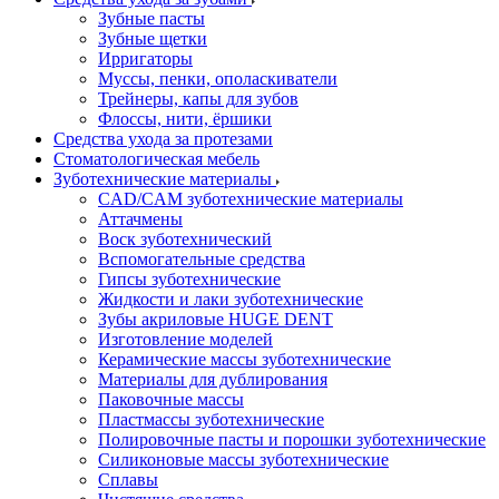
Зубные пасты
Зубные щетки
Ирригаторы
Муссы, пенки, ополаскиватели
Трейнеры, капы для зубов
Флоссы, нити, ёршики
Средства ухода за протезами
Стоматологическая мебель
Зуботехнические материалы
CAD/CAM зуботехнические материалы
Аттачмены
Воск зуботехнический
Вспомогательные средства
Гипсы зуботехнические
Жидкости и лаки зуботехнические
Зубы акриловые HUGE DENT
Изготовление моделей
Керамические массы зуботехнические
Материалы для дублирования
Паковочные массы
Пластмассы зуботехнические
Полировочные пасты и порошки зуботехнические
Силиконовые массы зуботехнические
Сплавы