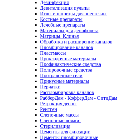
Дезинфекция
Девитализация пульпы
Иглы и шприцы для анестезии.
Костные препараты
Лечебные препараты
Материалы для депофореза
Матрицы. Клинья
Обработка и расширение каналов
Пломбирование каналов
Пластмассы
Прокладочные материалы
Профилактические средства
Полировочные средства
Протравочные гели
Прикусные материалы
Перчатки
Распломбировка каналов
РабберДам - КофферДам - ОптиДам
Ретракция десны
Рентген
Слепочные массы
Слепочные ложки.
Стерилизация
Цементы для фиксации
Цементы пломбировочные