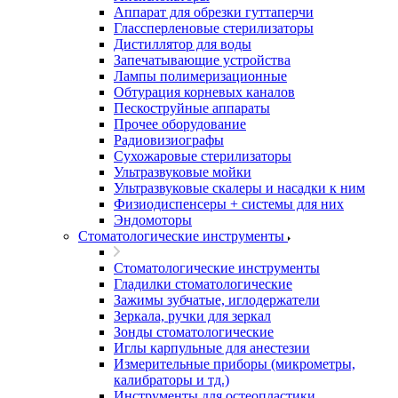
Аппарат для обрезки гуттаперчи
Глассперленовые стерилизаторы
Дистиллятор для воды
Запечатывающие устройства
Лампы полимеризационные
Обтурация корневых каналов
Пескоструйные аппараты
Прочее оборудование
Радиовизиографы
Сухожаровые стерилизаторы
Ультразвуковые мойки
Ультразвуковые скалеры и насадки к ним
Физиодиспенсеры + системы для них
Эндомоторы
Стоматологические инструменты
Стоматологические инструменты
Гладилки стоматологические
Зажимы зубчатые, иглодержатели
Зеркала, ручки для зеркал
Зонды стоматологические
Иглы карпульные для анестезии
Измерительные приборы (микрометры,
калибраторы и тд.)
Инструменты для остеопластики