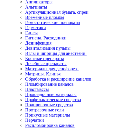
Аппликаторы
Альгинаты
Артикуляционная бумага, спреи
Временные пломбы
Гемостатические препараты
Герметики
Гипсы
Гигиена. Расходники
Дезинфекция
Девитализация пульпы
Иглы и шприцы для анестезии.
Костные препараты
Лечебные препараты
Материалы для депофореза
Матрицы. Клинья
Обработка и расширение каналов
Пломбирование каналов
Пластмассы
Прокладочные материалы
Профилактические средства
Полировочные средства
Протравочные гели
Прикусные материалы
Перчатки
Распломбировка каналов