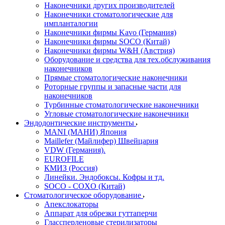
Наконечники других производителей
Наконечники стоматологические для
импланталогии
Наконечники фирмы Kavo (Германия)
Наконечники фирмы SOCO (Китай)
Наконечники фирмы W&H (Австрия)
Оборудование и средства для тех.обслуживания
наконечников
Прямые стоматологические наконечники
Роторные группы и запасные части для
наконечников
Турбинные стоматологические наконечники
Угловые стоматологические наконечники
Эндодонтические инструменты
MANI (МАНИ) Япония
Maillefer (Майлифер) Швейцария
VDW (Германия).
EUROFILE
КМИЗ (Россия)
Линейки. Эндобоксы. Кофры и тд.
SOCO - COXO (Китай)
Стоматологическое оборудование
Апекслокаторы
Аппарат для обрезки гуттаперчи
Глассперленовые стерилизаторы