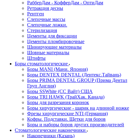
РабберДам - КофферДам - ОптиДам
Ретракция десны
Рентген
Слепочные массы
Слепочные ложки.
Стерилизация
Цементы для фиксации
Цементы пломбировочные
Шинирующие материалы
Шовные материалы
Штифты
Боры стоматологические
Боры MANI (Мани. Япония)
Боры DENTEX DENTAL (Дентекс.Тайвань)
Боры PRIMA DENTAL GROUP (Прима Дентал
Груп Англия)
Боры SSWhite (СС Вайт) США
Боры TRI HAWK (ТрайХак. Канада)
Боры для разрезания коронок
Боры хирургические - шарик на длинной ножке
Фрезы хирургические NTI (Германия)
Кофры. Подставки. Щетки для боров
Боры и наборы боров других производителей
Стоматологические наконечники
Наконечники (Казань)