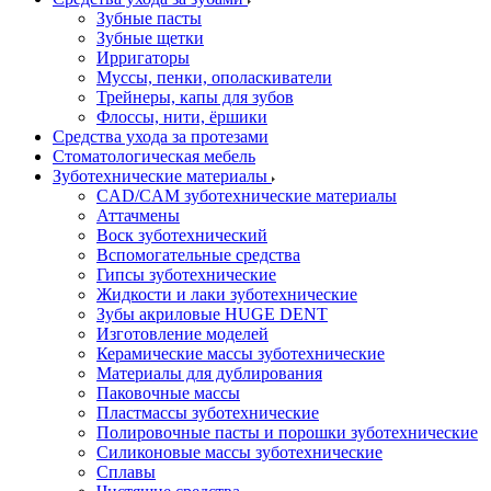
Зубные пасты
Зубные щетки
Ирригаторы
Муссы, пенки, ополаскиватели
Трейнеры, капы для зубов
Флоссы, нити, ёршики
Средства ухода за протезами
Стоматологическая мебель
Зуботехнические материалы
CAD/CAM зуботехнические материалы
Аттачмены
Воск зуботехнический
Вспомогательные средства
Гипсы зуботехнические
Жидкости и лаки зуботехнические
Зубы акриловые HUGE DENT
Изготовление моделей
Керамические массы зуботехнические
Материалы для дублирования
Паковочные массы
Пластмассы зуботехнические
Полировочные пасты и порошки зуботехнические
Силиконовые массы зуботехнические
Сплавы