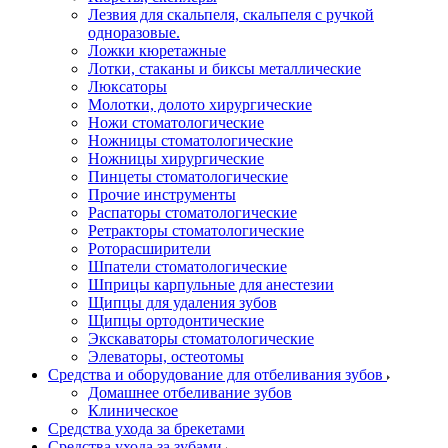
Лезвия для скальпеля, скальпеля с ручкой
одноразовые.
Ложки кюретажные
Лотки, стаканы и биксы металлические
Люксаторы
Молотки, долото хирургические
Ножи стоматологические
Ножницы стоматологические
Ножницы хирургические
Пинцеты стоматологические
Прочие инструменты
Распаторы стоматологические
Ретракторы стоматологические
Роторасширители
Шпатели стоматологические
Шприцы карпульные для анестезии
Щипцы для удаления зубов
Щипцы ортодонтические
Экскаваторы стоматологические
Элеваторы, остеотомы
Средства и оборудование для отбеливания зубов
Домашнее отбеливание зубов
Клиническое
Средства ухода за брекетами
Средства ухода за зубами