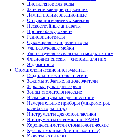
Дистиллятор для воды
Запечатывающие устройства
Лампы полимеризационные
Обтурация корневых каналов
Пескоструйные аппараты
Прочее оборудование
Радиовизиографы
Сухожаровые стерилизаторы
Ультразвуковые мойки
Ультразвуковые скалеры и насадки к ним
Физиодиспенсеры + системы для них
Эндомоторы
Стоматологические инструменты
Гладилки стоматологические
Зажимы зубчатые, иглодержатели
Зеркала, ручки для зеркал
Зонды стоматологические
Иглы карпульные для анестезии
Измерительные приборы (микрометры,
калибраторы и тд.)
Инструменты для остеопластики
Инструменты от компании FABRI
Коронкосниматели стоматологические
Кусачки костные (щипцы костные)
Кюреты, скейлеры