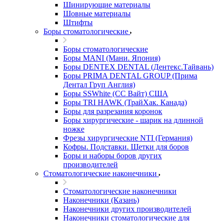
Шинирующие материалы
Шовные материалы
Штифты
Боры стоматологические
Боры стоматологические
Боры MANI (Мани. Япония)
Боры DENTEX DENTAL (Дентекс.Тайвань)
Боры PRIMA DENTAL GROUP (Прима
Дентал Груп Англия)
Боры SSWhite (СС Вайт) США
Боры TRI HAWK (ТрайХак. Канада)
Боры для разрезания коронок
Боры хирургические - шарик на длинной
ножке
Фрезы хирургические NTI (Германия)
Кофры. Подставки. Щетки для боров
Боры и наборы боров других
производителей
Стоматологические наконечники
Стоматологические наконечники
Наконечники (Казань)
Наконечники других производителей
Наконечники стоматологические для