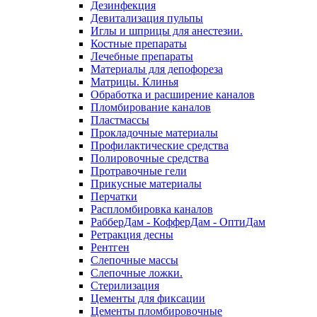
Дезинфекция
Девитализация пульпы
Иглы и шприцы для анестезии.
Костные препараты
Лечебные препараты
Материалы для депофореза
Матрицы. Клинья
Обработка и расширение каналов
Пломбирование каналов
Пластмассы
Прокладочные материалы
Профилактические средства
Полировочные средства
Протравочные гели
Прикусные материалы
Перчатки
Распломбировка каналов
РабберДам - КофферДам - ОптиДам
Ретракция десны
Рентген
Слепочные массы
Слепочные ложки.
Стерилизация
Цементы для фиксации
Цементы пломбировочные