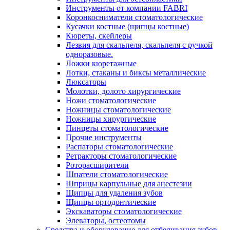
Инструменты от компании FABRI
Коронкосниматели стоматологические
Кусачки костные (щипцы костные)
Кюреты, скейлеры
Лезвия для скальпеля, скальпеля с ручкой
одноразовые.
Ложки кюретажные
Лотки, стаканы и биксы металлические
Люксаторы
Молотки, долото хирургические
Ножи стоматологические
Ножницы стоматологические
Ножницы хирургические
Пинцеты стоматологические
Прочие инструменты
Распаторы стоматологические
Ретракторы стоматологические
Роторасширители
Шпатели стоматологические
Шприцы карпульные для анестезии
Щипцы для удаления зубов
Щипцы ортодонтические
Экскаваторы стоматологические
Элеваторы, остеотомы
Средства и оборудование для отбеливания зубов