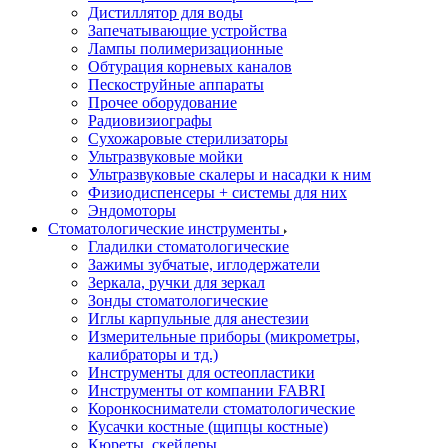
Дистиллятор для воды
Запечатывающие устройства
Лампы полимеризационные
Обтурация корневых каналов
Пескоструйные аппараты
Прочее оборудование
Радиовизиографы
Сухожаровые стерилизаторы
Ультразвуковые мойки
Ультразвуковые скалеры и насадки к ним
Физиодиспенсеры + системы для них
Эндомоторы
Стоматологические инструменты
Гладилки стоматологические
Зажимы зубчатые, иглодержатели
Зеркала, ручки для зеркал
Зонды стоматологические
Иглы карпульные для анестезии
Измерительные приборы (микрометры,
калибраторы и тд.)
Инструменты для остеопластики
Инструменты от компании FABRI
Коронкосниматели стоматологические
Кусачки костные (щипцы костные)
Кюреты, скейлеры