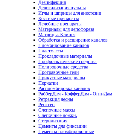
Дезинфекция
Девитализация пульпы
Иглы и шприцы для анестезии.
Костные препараты
Лечебные препараты
Материалы для депофореза
Матрицы. Клинья
Обработка и расширение каналов
Пломбирование каналов
Пластмассы
Прокладочные материалы
Профилактические средства
Полировочные средства
Протравочные гели
Прикусные материалы
Перчатки
Распломбировка каналов
РабберДам - КофферДам - ОптиДам
Ретракция десны
Рентген
Слепочные массы
Слепочные ложки.
Стерилизация
Цементы для фиксации
Цементы пломбировочные