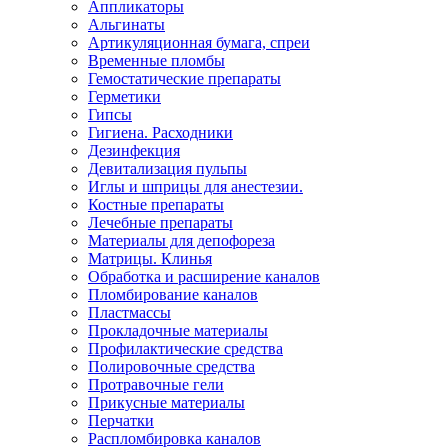
Аппликаторы
Альгинаты
Артикуляционная бумага, спреи
Временные пломбы
Гемостатические препараты
Герметики
Гипсы
Гигиена. Расходники
Дезинфекция
Девитализация пульпы
Иглы и шприцы для анестезии.
Костные препараты
Лечебные препараты
Материалы для депофореза
Матрицы. Клинья
Обработка и расширение каналов
Пломбирование каналов
Пластмассы
Прокладочные материалы
Профилактические средства
Полировочные средства
Протравочные гели
Прикусные материалы
Перчатки
Распломбировка каналов