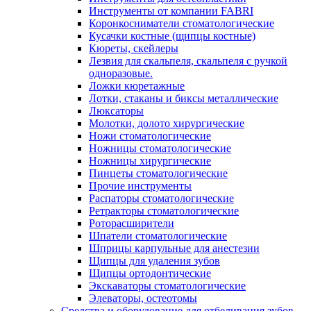
Инструменты от компании FABRI
Коронкосниматели стоматологические
Кусачки костные (щипцы костные)
Кюреты, скейлеры
Лезвия для скальпеля, скальпеля с ручкой
одноразовые.
Ложки кюретажные
Лотки, стаканы и биксы металлические
Люксаторы
Молотки, долото хирургические
Ножи стоматологические
Ножницы стоматологические
Ножницы хирургические
Пинцеты стоматологические
Прочие инструменты
Распаторы стоматологические
Ретракторы стоматологические
Роторасширители
Шпатели стоматологические
Шприцы карпульные для анестезии
Щипцы для удаления зубов
Щипцы ортодонтические
Экскаваторы стоматологические
Элеваторы, остеотомы
Средства и оборудование для отбеливания зубов