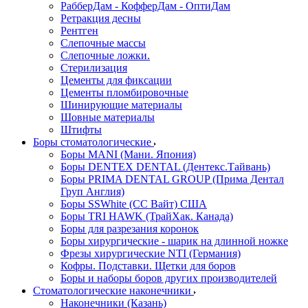
РабберДам - КофферДам - ОптиДам
Ретракция десны
Рентген
Слепочные массы
Слепочные ложки.
Стерилизация
Цементы для фиксации
Цементы пломбировочные
Шинирующие материалы
Шовные материалы
Штифты
Боры стоматологические
Боры MANI (Мани. Япония)
Боры DENTEX DENTAL (Дентекс.Тайвань)
Боры PRIMA DENTAL GROUP (Прима Дентал
Груп Англия)
Боры SSWhite (СС Вайт) США
Боры TRI HAWK (ТрайХак. Канада)
Боры для разрезания коронок
Боры хирургические - шарик на длинной ножке
Фрезы хирургические NTI (Германия)
Кофры. Подставки. Щетки для боров
Боры и наборы боров других производителей
Стоматологические наконечники
Наконечники (Казань)