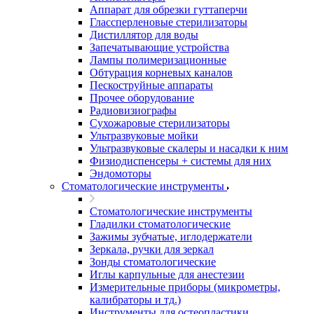
Аппарат для обрезки гуттаперчи
Глассперленовые стерилизаторы
Дистиллятор для воды
Запечатывающие устройства
Лампы полимеризационные
Обтурация корневых каналов
Пескоструйные аппараты
Прочее оборудование
Радиовизиографы
Сухожаровые стерилизаторы
Ультразвуковые мойки
Ультразвуковые скалеры и насадки к ним
Физиодиспенсеры + системы для них
Эндомоторы
Стоматологические инструменты
Стоматологические инструменты
Гладилки стоматологические
Зажимы зубчатые, иглодержатели
Зеркала, ручки для зеркал
Зонды стоматологические
Иглы карпульные для анестезии
Измерительные приборы (микрометры,
калибраторы и тд.)
Инструменты для остеопластики