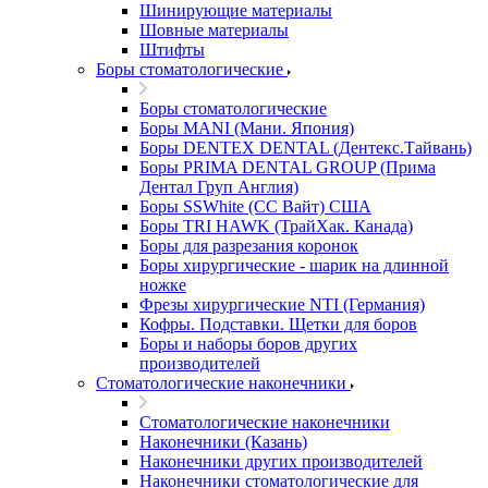
Шинирующие материалы
Шовные материалы
Штифты
Боры стоматологические
Боры стоматологические
Боры MANI (Мани. Япония)
Боры DENTEX DENTAL (Дентекс.Тайвань)
Боры PRIMA DENTAL GROUP (Прима
Дентал Груп Англия)
Боры SSWhite (СС Вайт) США
Боры TRI HAWK (ТрайХак. Канада)
Боры для разрезания коронок
Боры хирургические - шарик на длинной
ножке
Фрезы хирургические NTI (Германия)
Кофры. Подставки. Щетки для боров
Боры и наборы боров других
производителей
Стоматологические наконечники
Стоматологические наконечники
Наконечники (Казань)
Наконечники других производителей
Наконечники стоматологические для