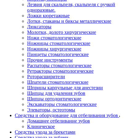
Лезвия для скальпеля, скальпеля с ручкой
одноразовые.
Ложки кюретажные
Лотки, стаканы и биксы металлические
Люксаторы
Молотки, долото хирургические
Ножи стоматологические
Ножницы стоматологические
Ножницы хирургические
Пинцеты стоматологические
Прочие инструменты
Распаторы стоматологические
Ретракторы стоматологические
Роторасширители
Шпатели стоматологические
Шприцы карпульные для анестезии
Щипцы для удаления зубов
Щипцы ортодонтические
Экскаваторы стоматологические
Элеваторы, остеотомы
Средства и оборудование для отбеливания зубов
Домашнее отбеливание зубов
Клиническое
Средства ухода за брекетами
Средства ухода за зубами