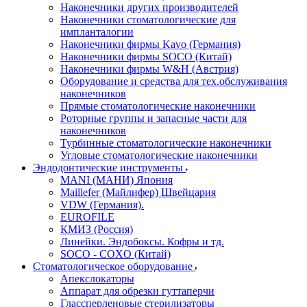
Наконечники других производителей
Наконечники стоматологические для
импланталогии
Наконечники фирмы Kavo (Германия)
Наконечники фирмы SOCO (Китай)
Наконечники фирмы W&H (Австрия)
Оборудование и средства для тех.обслуживания
наконечников
Прямые стоматологические наконечники
Роторные группы и запасные части для
наконечников
Турбинные стоматологические наконечники
Угловые стоматологические наконечники
Эндодонтические инструменты
MANI (МАНИ) Япония
Maillefer (Майлифер) Швейцария
VDW (Германия).
EUROFILE
КМИЗ (Россия)
Линейки. Эндобоксы. Кофры и тд.
SOCO - COXO (Китай)
Стоматологическое оборудование
Апекслокаторы
Аппарат для обрезки гуттаперчи
Глассперленовые стерилизаторы