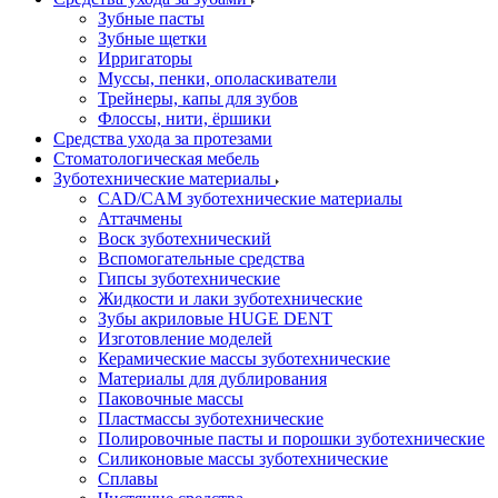
Зубные пасты
Зубные щетки
Ирригаторы
Муссы, пенки, ополаскиватели
Трейнеры, капы для зубов
Флоссы, нити, ёршики
Средства ухода за протезами
Стоматологическая мебель
Зуботехнические материалы
CAD/CAM зуботехнические материалы
Аттачмены
Воск зуботехнический
Вспомогательные средства
Гипсы зуботехнические
Жидкости и лаки зуботехнические
Зубы акриловые HUGE DENT
Изготовление моделей
Керамические массы зуботехнические
Материалы для дублирования
Паковочные массы
Пластмассы зуботехнические
Полировочные пасты и порошки зуботехнические
Силиконовые массы зуботехнические
Сплавы