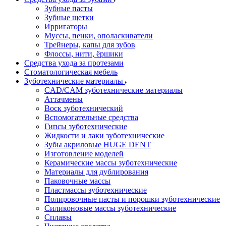
Зубные пасты
Зубные щетки
Ирригаторы
Муссы, пенки, ополаскиватели
Трейнеры, капы для зубов
Флоссы, нити, ёршики
Средства ухода за протезами
Стоматологическая мебель
Зуботехнические материалы
CAD/CAM зуботехнические материалы
Аттачмены
Воск зуботехнический
Вспомогательные средства
Гипсы зуботехнические
Жидкости и лаки зуботехнические
Зубы акриловые HUGE DENT
Изготовление моделей
Керамические массы зуботехнические
Материалы для дублирования
Паковочные массы
Пластмассы зуботехнические
Полировочные пасты и порошки зуботехнические
Силиконовые массы зуботехнические
Сплавы