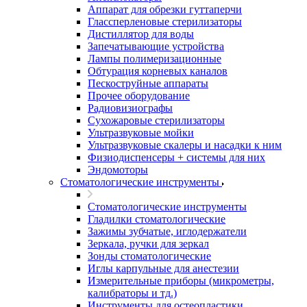
Аппарат для обрезки гуттаперчи
Глассперленовые стерилизаторы
Дистиллятор для воды
Запечатывающие устройства
Лампы полимеризационные
Обтурация корневых каналов
Пескоструйные аппараты
Прочее оборудование
Радиовизиографы
Сухожаровые стерилизаторы
Ультразвуковые мойки
Ультразвуковые скалеры и насадки к ним
Физиодиспенсеры + системы для них
Эндомоторы
Стоматологические инструменты
Стоматологические инструменты
Гладилки стоматологические
Зажимы зубчатые, иглодержатели
Зеркала, ручки для зеркал
Зонды стоматологические
Иглы карпульные для анестезии
Измерительные приборы (микрометры,
калибраторы и тд.)
Инструменты для остеопластики