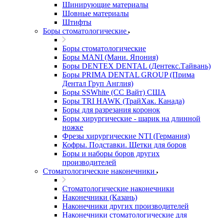
Шинирующие материалы
Шовные материалы
Штифты
Боры стоматологические
Боры стоматологические
Боры MANI (Мани. Япония)
Боры DENTEX DENTAL (Дентекс.Тайвань)
Боры PRIMA DENTAL GROUP (Прима
Дентал Груп Англия)
Боры SSWhite (СС Вайт) США
Боры TRI HAWK (ТрайХак. Канада)
Боры для разрезания коронок
Боры хирургические - шарик на длинной
ножке
Фрезы хирургические NTI (Германия)
Кофры. Подставки. Щетки для боров
Боры и наборы боров других
производителей
Стоматологические наконечники
Стоматологические наконечники
Наконечники (Казань)
Наконечники других производителей
Наконечники стоматологические для