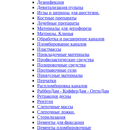
Дезинфекция
Девитализация пульпы
Иглы и шприцы для анестезии.
Костные препараты
Лечебные препараты
Материалы для депофореза
Матрицы. Клинья
Обработка и расширение каналов
Пломбирование каналов
Пластмассы
Прокладочные материалы
Профилактические средства
Полировочные средства
Протравочные гели
Прикусные материалы
Перчатки
Распломбировка каналов
РабберДам - КофферДам - ОптиДам
Ретракция десны
Рентген
Слепочные массы
Слепочные ложки.
Стерилизация
Цементы для фиксации
Цементы пломбировочные