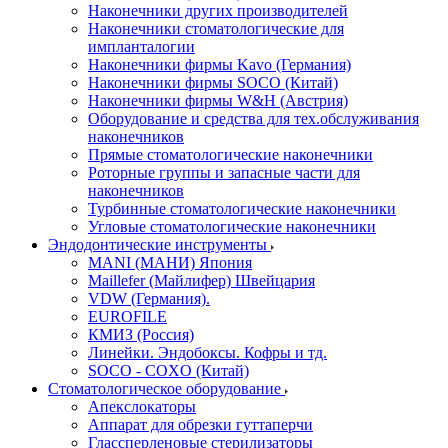
Наконечники других производителей
Наконечники стоматологические для
импланталогии
Наконечники фирмы Kavo (Германия)
Наконечники фирмы SOCO (Китай)
Наконечники фирмы W&H (Австрия)
Оборудование и средства для тех.обслуживания
наконечников
Прямые стоматологические наконечники
Роторные группы и запасные части для
наконечников
Турбинные стоматологические наконечники
Угловые стоматологические наконечники
Эндодонтические инструменты
MANI (МАНИ) Япония
Maillefer (Майлифер) Швейцария
VDW (Германия).
EUROFILE
КМИЗ (Россия)
Линейки. Эндобоксы. Кофры и тд.
SOCO - COXO (Китай)
Стоматологическое оборудование
Апекслокаторы
Аппарат для обрезки гуттаперчи
Глассперленовые стерилизаторы