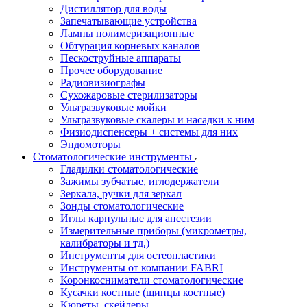
Дистиллятор для воды
Запечатывающие устройства
Лампы полимеризационные
Обтурация корневых каналов
Пескоструйные аппараты
Прочее оборудование
Радиовизиографы
Сухожаровые стерилизаторы
Ультразвуковые мойки
Ультразвуковые скалеры и насадки к ним
Физиодиспенсеры + системы для них
Эндомоторы
Стоматологические инструменты
Гладилки стоматологические
Зажимы зубчатые, иглодержатели
Зеркала, ручки для зеркал
Зонды стоматологические
Иглы карпульные для анестезии
Измерительные приборы (микрометры,
калибраторы и тд.)
Инструменты для остеопластики
Инструменты от компании FABRI
Коронкосниматели стоматологические
Кусачки костные (щипцы костные)
Кюреты, скейлеры