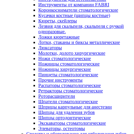
Инструменты от компании FABRI
Коронкосниматели стоматологические
Кусачки костные (щипцы костные)
Кюреты, скейлеры
Лезвия для скальпеля, скальпеля с ручкой
одноразовые.
Ложки кюретажные
Лотки, стаканы и биксы металлические
Люксаторы
Молотки, долото хирургические
Ножи стоматологические
Ножницы стоматологические
Ножницы хирургические
Пинцеты стоматологические
Прочие инструменты
Распаторы стоматологические
Ретракторы стоматологические
Роторасширители
Шпатели стоматологические
Шприцы карпульные для анестезии
Щипцы для удаления зубов
Щипцы ортодонтические
Экскаваторы стоматологические
Элеваторы, остеотомы
Средства и оборудование для отбеливания зубов