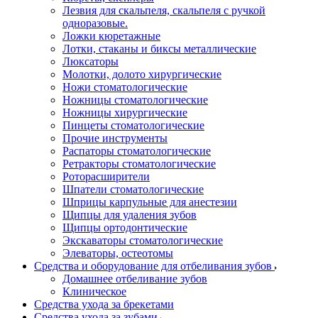
Лезвия для скальпеля, скальпеля с ручкой
одноразовые.
Ложки кюретажные
Лотки, стаканы и биксы металлические
Люксаторы
Молотки, долото хирургические
Ножи стоматологические
Ножницы стоматологические
Ножницы хирургические
Пинцеты стоматологические
Прочие инструменты
Распаторы стоматологические
Ретракторы стоматологические
Роторасширители
Шпатели стоматологические
Шприцы карпульные для анестезии
Щипцы для удаления зубов
Щипцы ортодонтические
Экскаваторы стоматологические
Элеваторы, остеотомы
Средства и оборудование для отбеливания зубов
Домашнее отбеливание зубов
Клиническое
Средства ухода за брекетами
Средства ухода за зубами