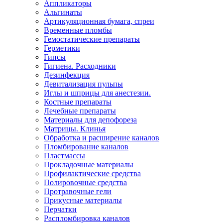
Аппликаторы
Альгинаты
Артикуляционная бумага, спреи
Временные пломбы
Гемостатические препараты
Герметики
Гипсы
Гигиена. Расходники
Дезинфекция
Девитализация пульпы
Иглы и шприцы для анестезии.
Костные препараты
Лечебные препараты
Материалы для депофореза
Матрицы. Клинья
Обработка и расширение каналов
Пломбирование каналов
Пластмассы
Прокладочные материалы
Профилактические средства
Полировочные средства
Протравочные гели
Прикусные материалы
Перчатки
Распломбировка каналов