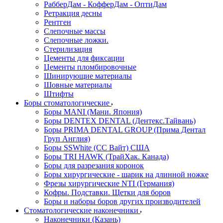
РабберДам - КофферДам - ОптиДам
Ретракция десны
Рентген
Слепочные массы
Слепочные ложки.
Стерилизация
Цементы для фиксации
Цементы пломбировочные
Шинирующие материалы
Шовные материалы
Штифты
Боры стоматологические
Боры MANI (Мани. Япония)
Боры DENTEX DENTAL (Дентекс.Тайвань)
Боры PRIMA DENTAL GROUP (Прима Дентал
Груп Англия)
Боры SSWhite (СС Вайт) США
Боры TRI HAWK (ТрайХак. Канада)
Боры для разрезания коронок
Боры хирургические - шарик на длинной ножке
Фрезы хирургические NTI (Германия)
Кофры. Подставки. Щетки для боров
Боры и наборы боров других производителей
Стоматологические наконечники
Наконечники (Казань)