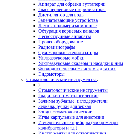
Аппарат для обрезки гуттаперчи
Глассперленовые стерилизаторы
Дистиллятор для воды
Запечатывающие устройства
Лампы полимеризационные
Обтурация корневых каналов
Пескоструйные аппараты
Прочее оборудование
Радиовизиографы
Сухожаровые стерилизаторы
Ультразвуковые мойки
Ультразвуковые скалеры и насадки к ним
Физиодиспенсеры + системы для них
Эндомоторы
Стоматологические инструменты
Стоматологические инструменты
Гладилки стоматологические
Зажимы зубчатые, иглодержатели
Зеркала, ручки для зеркал
Зонды стоматологические
Иглы карпульные для анестезии
Измерительные приборы (микрометры,
калибраторы и тд.)
Инструменты для остеопластики