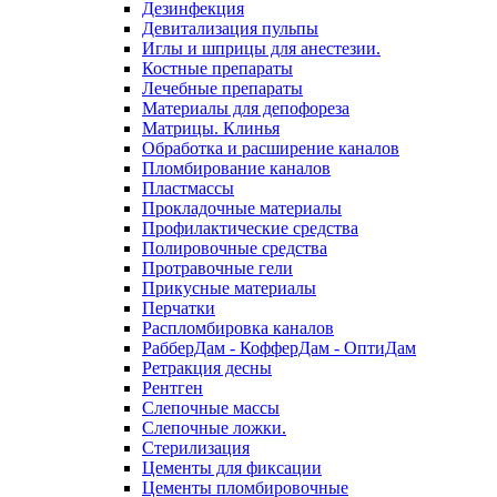
Дезинфекция
Девитализация пульпы
Иглы и шприцы для анестезии.
Костные препараты
Лечебные препараты
Материалы для депофореза
Матрицы. Клинья
Обработка и расширение каналов
Пломбирование каналов
Пластмассы
Прокладочные материалы
Профилактические средства
Полировочные средства
Протравочные гели
Прикусные материалы
Перчатки
Распломбировка каналов
РабберДам - КофферДам - ОптиДам
Ретракция десны
Рентген
Слепочные массы
Слепочные ложки.
Стерилизация
Цементы для фиксации
Цементы пломбировочные