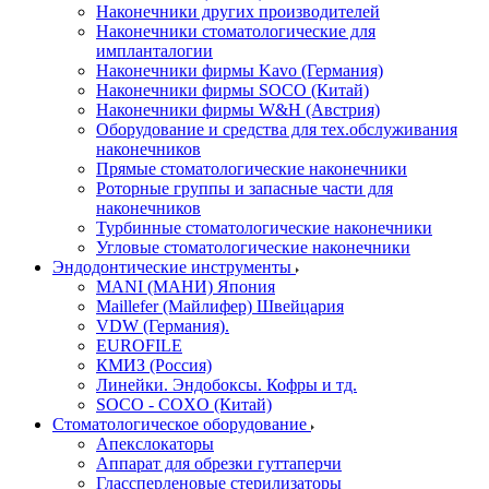
Наконечники других производителей
Наконечники стоматологические для
импланталогии
Наконечники фирмы Kavo (Германия)
Наконечники фирмы SOCO (Китай)
Наконечники фирмы W&H (Австрия)
Оборудование и средства для тех.обслуживания
наконечников
Прямые стоматологические наконечники
Роторные группы и запасные части для
наконечников
Турбинные стоматологические наконечники
Угловые стоматологические наконечники
Эндодонтические инструменты
MANI (МАНИ) Япония
Maillefer (Майлифер) Швейцария
VDW (Германия).
EUROFILE
КМИЗ (Россия)
Линейки. Эндобоксы. Кофры и тд.
SOCO - COXO (Китай)
Стоматологическое оборудование
Апекслокаторы
Аппарат для обрезки гуттаперчи
Глассперленовые стерилизаторы