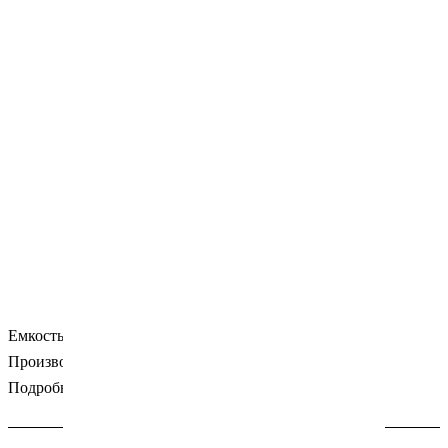
Емкость для дозирования препарата. Упаковка: 1 шт.
Производитель: JNB (Китай).
Подробности