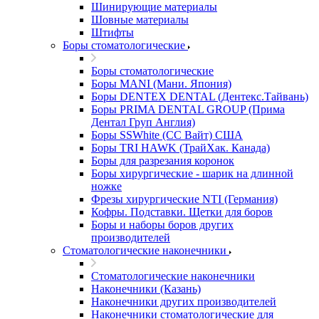
Шинирующие материалы
Шовные материалы
Штифты
Боры стоматологические
Боры стоматологические
Боры MANI (Мани. Япония)
Боры DENTEX DENTAL (Дентекс.Тайвань)
Боры PRIMA DENTAL GROUP (Прима
Дентал Груп Англия)
Боры SSWhite (СС Вайт) США
Боры TRI HAWK (ТрайХак. Канада)
Боры для разрезания коронок
Боры хирургические - шарик на длинной
ножке
Фрезы хирургические NTI (Германия)
Кофры. Подставки. Щетки для боров
Боры и наборы боров других
производителей
Стоматологические наконечники
Стоматологические наконечники
Наконечники (Казань)
Наконечники других производителей
Наконечники стоматологические для