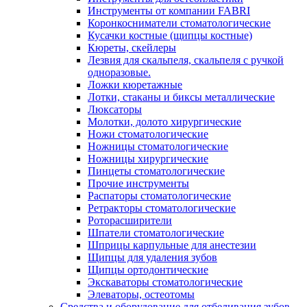
Инструменты от компании FABRI
Коронкосниматели стоматологические
Кусачки костные (щипцы костные)
Кюреты, скейлеры
Лезвия для скальпеля, скальпеля с ручкой
одноразовые.
Ложки кюретажные
Лотки, стаканы и биксы металлические
Люксаторы
Молотки, долото хирургические
Ножи стоматологические
Ножницы стоматологические
Ножницы хирургические
Пинцеты стоматологические
Прочие инструменты
Распаторы стоматологические
Ретракторы стоматологические
Роторасширители
Шпатели стоматологические
Шприцы карпульные для анестезии
Щипцы для удаления зубов
Щипцы ортодонтические
Экскаваторы стоматологические
Элеваторы, остеотомы
Средства и оборудование для отбеливания зубов