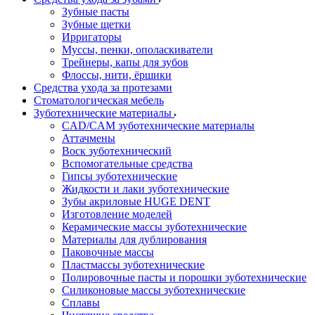
Зубные пасты
Зубные щетки
Ирригаторы
Муссы, пенки, ополаскиватели
Трейнеры, капы для зубов
Флоссы, нити, ёршики
Средства ухода за протезами
Стоматологическая мебель
Зуботехнические материалы
CAD/CAM зуботехнические материалы
Аттачмены
Воск зуботехнический
Вспомогательные средства
Гипсы зуботехнические
Жидкости и лаки зуботехнические
Зубы акриловые HUGE DENT
Изготовление моделей
Керамические массы зуботехнические
Материалы для дублирования
Паковочные массы
Пластмассы зуботехнические
Полировочные пасты и порошки зуботехнические
Силиконовые массы зуботехнические
Сплавы