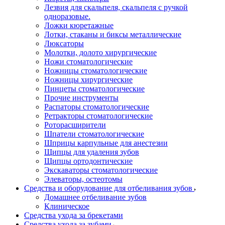
Лезвия для скальпеля, скальпеля с ручкой
одноразовые.
Ложки кюретажные
Лотки, стаканы и биксы металлические
Люксаторы
Молотки, долото хирургические
Ножи стоматологические
Ножницы стоматологические
Ножницы хирургические
Пинцеты стоматологические
Прочие инструменты
Распаторы стоматологические
Ретракторы стоматологические
Роторасширители
Шпатели стоматологические
Шприцы карпульные для анестезии
Щипцы для удаления зубов
Щипцы ортодонтические
Экскаваторы стоматологические
Элеваторы, остеотомы
Средства и оборудование для отбеливания зубов
Домашнее отбеливание зубов
Клиническое
Средства ухода за брекетами
Средства ухода за зубами