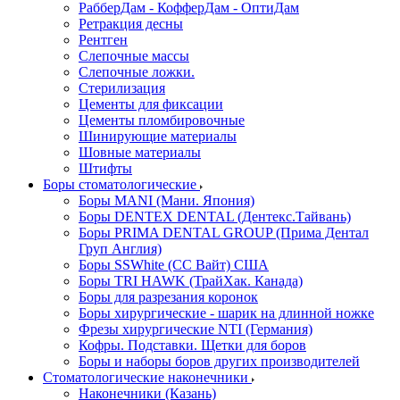
РабберДам - КофферДам - ОптиДам
Ретракция десны
Рентген
Слепочные массы
Слепочные ложки.
Стерилизация
Цементы для фиксации
Цементы пломбировочные
Шинирующие материалы
Шовные материалы
Штифты
Боры стоматологические
Боры MANI (Мани. Япония)
Боры DENTEX DENTAL (Дентекс.Тайвань)
Боры PRIMA DENTAL GROUP (Прима Дентал
Груп Англия)
Боры SSWhite (СС Вайт) США
Боры TRI HAWK (ТрайХак. Канада)
Боры для разрезания коронок
Боры хирургические - шарик на длинной ножке
Фрезы хирургические NTI (Германия)
Кофры. Подставки. Щетки для боров
Боры и наборы боров других производителей
Стоматологические наконечники
Наконечники (Казань)