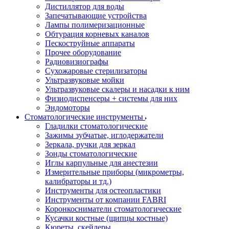
Дистиллятор для воды
Запечатывающие устройства
Лампы полимеризационные
Обтурация корневых каналов
Пескоструйные аппараты
Прочее оборудование
Радиовизиографы
Сухожаровые стерилизаторы
Ультразвуковые мойки
Ультразвуковые скалеры и насадки к ним
Физиодиспенсеры + системы для них
Эндомоторы
Стоматологические инструменты
Гладилки стоматологические
Зажимы зубчатые, иглодержатели
Зеркала, ручки для зеркал
Зонды стоматологические
Иглы карпульные для анестезии
Измерительные приборы (микрометры,
калибраторы и тд.)
Инструменты для остеопластики
Инструменты от компании FABRI
Коронкосниматели стоматологические
Кусачки костные (щипцы костные)
Кюреты, скейлеры