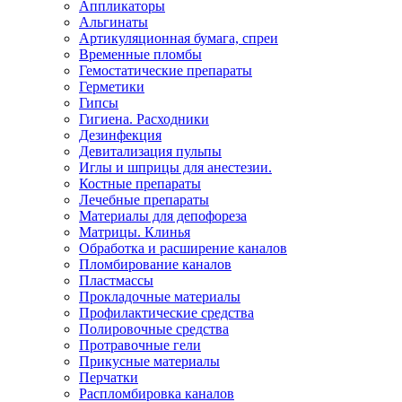
Аппликаторы
Альгинаты
Артикуляционная бумага, спреи
Временные пломбы
Гемостатические препараты
Герметики
Гипсы
Гигиена. Расходники
Дезинфекция
Девитализация пульпы
Иглы и шприцы для анестезии.
Костные препараты
Лечебные препараты
Материалы для депофореза
Матрицы. Клинья
Обработка и расширение каналов
Пломбирование каналов
Пластмассы
Прокладочные материалы
Профилактические средства
Полировочные средства
Протравочные гели
Прикусные материалы
Перчатки
Распломбировка каналов