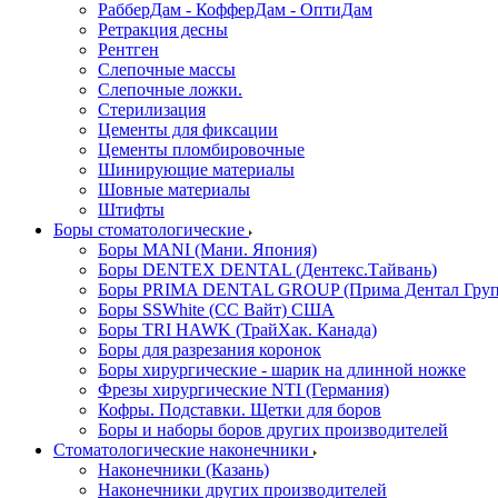
РабберДам - КофферДам - ОптиДам
Ретракция десны
Рентген
Слепочные массы
Слепочные ложки.
Стерилизация
Цементы для фиксации
Цементы пломбировочные
Шинирующие материалы
Шовные материалы
Штифты
Боры стоматологические
Боры MANI (Мани. Япония)
Боры DENTEX DENTAL (Дентекс.Тайвань)
Боры PRIMA DENTAL GROUP (Прима Дентал Груп
Боры SSWhite (СС Вайт) США
Боры TRI HAWK (ТрайХак. Канада)
Боры для разрезания коронок
Боры хирургические - шарик на длинной ножке
Фрезы хирургические NTI (Германия)
Кофры. Подставки. Щетки для боров
Боры и наборы боров других производителей
Стоматологические наконечники
Наконечники (Казань)
Наконечники других производителей