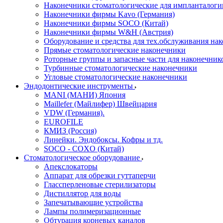
Наконечники стоматологические для импланталоги
Наконечники фирмы Kavo (Германия)
Наконечники фирмы SOCO (Китай)
Наконечники фирмы W&H (Австрия)
Оборудование и средства для тех.обслуживания на
Прямые стоматологические наконечники
Роторные группы и запасные части для наконечник
Турбинные стоматологические наконечники
Угловые стоматологические наконечники
Эндодонтические инструменты
MANI (МАНИ) Япония
Maillefer (Майлифер) Швейцария
VDW (Германия).
EUROFILE
КМИЗ (Россия)
Линейки. Эндобоксы. Кофры и тд.
SOCO - COXO (Китай)
Стоматологическое оборудование
Апекслокаторы
Аппарат для обрезки гуттаперчи
Глассперленовые стерилизаторы
Дистиллятор для воды
Запечатывающие устройства
Лампы полимеризационные
Обтурация корневых каналов