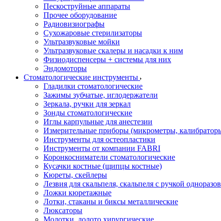
Пескоструйные аппараты
Прочее оборудование
Радиовизиографы
Сухожаровые стерилизаторы
Ультразвуковые мойки
Ультразвуковые скалеры и насадки к ним
Физиодиспенсеры + системы для них
Эндомоторы
Стоматологические инструменты
Гладилки стоматологические
Зажимы зубчатые, иглодержатели
Зеркала, ручки для зеркал
Зонды стоматологические
Иглы карпульные для анестезии
Измерительные приборы (микрометры, калибраторы
Инструменты для остеопластики
Инструменты от компании FABRI
Коронкосниматели стоматологические
Кусачки костные (щипцы костные)
Кюреты, скейлеры
Лезвия для скальпеля, скальпеля с ручкой одноразо
Ложки кюретажные
Лотки, стаканы и биксы металлические
Люксаторы
Молотки, долото хирургические