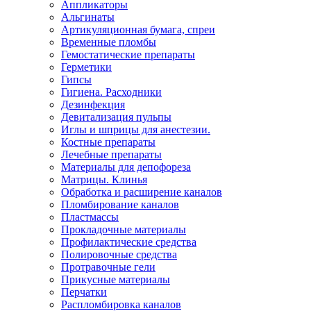
Аппликаторы
Альгинаты
Артикуляционная бумага, спреи
Временные пломбы
Гемостатические препараты
Герметики
Гипсы
Гигиена. Расходники
Дезинфекция
Девитализация пульпы
Иглы и шприцы для анестезии.
Костные препараты
Лечебные препараты
Материалы для депофореза
Матрицы. Клинья
Обработка и расширение каналов
Пломбирование каналов
Пластмассы
Прокладочные материалы
Профилактические средства
Полировочные средства
Протравочные гели
Прикусные материалы
Перчатки
Распломбировка каналов