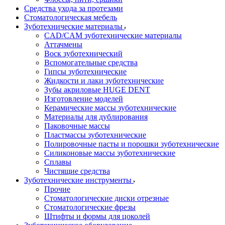
Средства ухода за протезами
Стоматологическая мебель
Зуботехнические материалы
CAD/CAM зуботехнические материалы
Аттачмены
Воск зуботехнический
Вспомогательные средства
Гипсы зуботехнические
Жидкости и лаки зуботехнические
Зубы акриловые HUGE DENT
Изготовление моделей
Керамические массы зуботехнические
Материалы для дублирования
Паковочные массы
Пластмассы зуботехнические
Полировочные пасты и порошки зуботехнические
Силиконовые массы зуботехнические
Сплавы
Чистящие средства
Зуботехнические инструменты
Прочие
Стоматологические диски отрезные
Стоматологические фрезы
Штифты и формы для цоколей