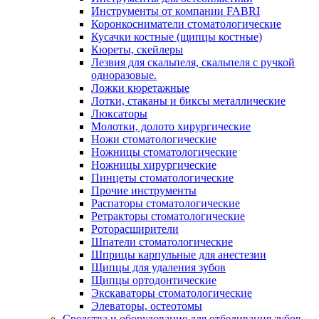
Инструменты от компании FABRI
Коронкосниматели стоматологические
Кусачки костные (щипцы костные)
Кюреты, скейлеры
Лезвия для скальпеля, скальпеля с ручкой
одноразовые.
Ложки кюретажные
Лотки, стаканы и биксы металлические
Люксаторы
Молотки, долото хирургические
Ножи стоматологические
Ножницы стоматологические
Ножницы хирургические
Пинцеты стоматологические
Прочие инструменты
Распаторы стоматологические
Ретракторы стоматологические
Роторасширители
Шпатели стоматологические
Шприцы карпульные для анестезии
Щипцы для удаления зубов
Щипцы ортодонтические
Экскаваторы стоматологические
Элеваторы, остеотомы
Средства и оборудование для отбеливания зубов