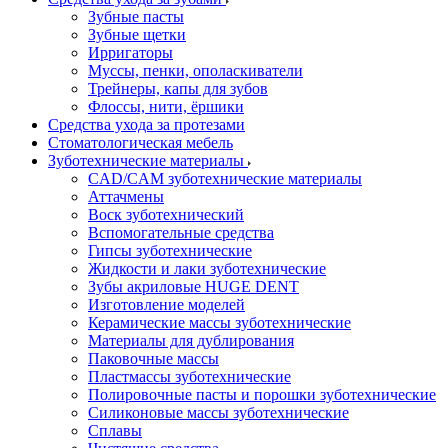
Зубные пасты
Зубные щетки
Ирригаторы
Муссы, пенки, ополаскиватели
Трейнеры, капы для зубов
Флоссы, нити, ёршики
Средства ухода за протезами
Стоматологическая мебель
Зуботехнические материалы
CAD/CAM зуботехнические материалы
Аттачмены
Воск зуботехнический
Вспомогательные средства
Гипсы зуботехнические
Жидкости и лаки зуботехнические
Зубы акриловые HUGE DENT
Изготовление моделей
Керамические массы зуботехнические
Материалы для дублирования
Паковочные массы
Пластмассы зуботехнические
Полировочные пасты и порошки зуботехнические
Силиконовые массы зуботехнические
Сплавы