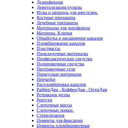
Дезинфекция
Девитализация пульпы
Иглы и шприцы для анестезии.
Костные препараты
Лечебные препараты
Материалы для депофореза
Матрицы. Клинья
Обработка и расширение каналов
Пломбирование каналов
Пластмассы
Прокладочные материалы
Профилактические средства
Полировочные средства
Протравочные гели
Прикусные материалы
Перчатки
Распломбировка каналов
РабберДам - КофферДам - ОптиДам
Ретракция десны
Рентген
Слепочные массы
Слепочные ложки.
Стерилизация
Цементы для фиксации
Цементы пломбировочные