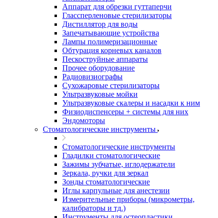
Аппарат для обрезки гуттаперчи
Глассперленовые стерилизаторы
Дистиллятор для воды
Запечатывающие устройства
Лампы полимеризационные
Обтурация корневых каналов
Пескоструйные аппараты
Прочее оборудование
Радиовизиографы
Сухожаровые стерилизаторы
Ультразвуковые мойки
Ультразвуковые скалеры и насадки к ним
Физиодиспенсеры + системы для них
Эндомоторы
Стоматологические инструменты
Стоматологические инструменты
Гладилки стоматологические
Зажимы зубчатые, иглодержатели
Зеркала, ручки для зеркал
Зонды стоматологические
Иглы карпульные для анестезии
Измерительные приборы (микрометры,
калибраторы и тд.)
Инструменты для остеопластики