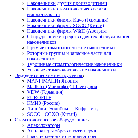
Наконечники других производителей
Наконечники стоматологические для
импланталогии
Наконечники фирмы Kavo (Германия)
Наконечники фирмы SOCO (Китай)
Наконечники фирмы W&H (Австрия)
Оборудование и средства для тех.обслуживания
наконечников
Прямые стоматологические наконечники
Роторные группы и запасные части для
наконечников
Турбинные стоматологические наконечники
Угловые стоматологические наконечники
Эндодонтические инструменты
MANI (МАНИ) Япония
Maillefer (Майлифер) Швейцария
VDW (Германия).
EUROFILE
КМИЗ (Россия)
Линейки. Эндобоксы. Кофры и тд.
SOCO - COXO (Китай)
Стоматологическое оборудование
Апекслокаторы
Аппарат для обрезки гуттаперчи
Глассперленовые стерилизаторы