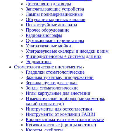
Дистиллятор для воды
Запечатывающие устройства
Лампы полимеризационные
Обтурация корневых каналов
Пескоструйные аппараты
Прочее оборудование
Радиовизиографы
Сухожаровые стерилизаторы
Ультразвуковые мойки
Ультразвуковые скалеры и насадки к ним
Физиодиспенсеры + системы для них
Эндомоторы
Стоматологические инструменты
Гладилки стоматологические
Зажимы зубчатые, иглодержатели
Зеркала, ручки для зеркал
Зонды стоматологические
Иглы карпульные для анестезии
Измерительные приборы (микрометры,
калибраторы и тд.)
Инструменты для остеопластики
Инструменты от компании FABRI
Коронкосниматели стоматологические
Кусачки костные (щипцы костные)
Кюреты, скейлеры