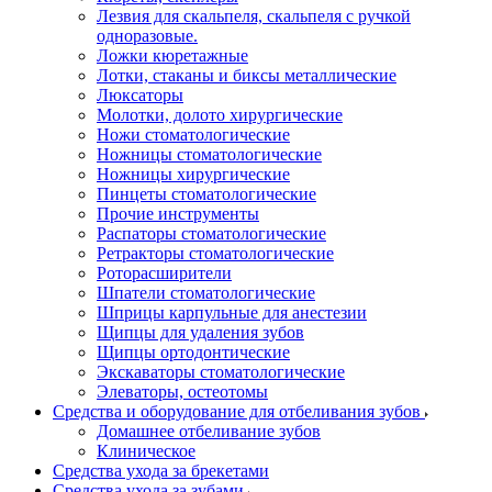
Лезвия для скальпеля, скальпеля с ручкой
одноразовые.
Ложки кюретажные
Лотки, стаканы и биксы металлические
Люксаторы
Молотки, долото хирургические
Ножи стоматологические
Ножницы стоматологические
Ножницы хирургические
Пинцеты стоматологические
Прочие инструменты
Распаторы стоматологические
Ретракторы стоматологические
Роторасширители
Шпатели стоматологические
Шприцы карпульные для анестезии
Щипцы для удаления зубов
Щипцы ортодонтические
Экскаваторы стоматологические
Элеваторы, остеотомы
Средства и оборудование для отбеливания зубов
Домашнее отбеливание зубов
Клиническое
Средства ухода за брекетами
Средства ухода за зубами