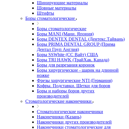
Шинирующие материалы
Шовные материалы
Штифты
Боры стоматологические
Боры стоматологические
Боры MANI (Мани. Япония)
Боры DENTEX DENTAL (Дентекс.Тайвань)
Боры PRIMA DENTAL GROUP (Прима
Дентал Груп Англия)
Боры SSWhite (СС Вайт) США
Боры TRI HAWK (ТрайХак. Канада)
Боры для разрезания коронок
Боры хирургические - шарик на длинной
ножке
Фрезы хирургические NTI (Германия)
Кофры. Подставки. Щетки для боров
Боры и наборы боров других
производителей
Стоматологические наконечники
Стоматологические наконечники
Наконечники (Казань)
Наконечники других производителей
Наконечники стоматологические для