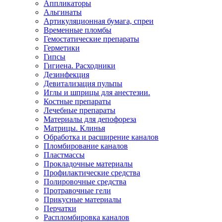
Аппликаторы
Альгинаты
Артикуляционная бумага, спреи
Временные пломбы
Гемостатические препараты
Герметики
Гипсы
Гигиена. Расходники
Дезинфекция
Девитализация пульпы
Иглы и шприцы для анестезии.
Костные препараты
Лечебные препараты
Материалы для депофореза
Матрицы. Клинья
Обработка и расширение каналов
Пломбирование каналов
Пластмассы
Прокладочные материалы
Профилактические средства
Полировочные средства
Протравочные гели
Прикусные материалы
Перчатки
Распломбировка каналов