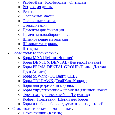
РабберДам - КофферДам - ОптиДам
Ретракция десны
Рентген
Слепочные массы
Слепочные ложки.
Стерилизация
Цементы для фиксации
Цементы пломбировочные
Шинирующие материалы
Шовные материалы
Штифты
Боры стоматологические
Боры MANI (Мани. Япония)
Боры DENTEX DENTAL (Дентекс.Тайвань)
Боры PRIMA DENTAL GROUP (Прима Дентал
Груп Англия)
Боры SSWhite (СС Вайт) США
Боры TRI HAWK (ТрайХак. Канада)
Боры для разрезания коронок
Боры хирургические - шарик на длинной ножке
Фрезы хирургические NTI (Германия)
Кофры. Подставки. Щетки для боров
Боры и наборы боров других производителей
Стоматологические наконечники
Наконечники (Казань)