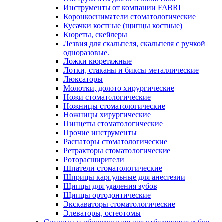
Инструменты от компании FABRI
Коронкосниматели стоматологические
Кусачки костные (щипцы костные)
Кюреты, скейлеры
Лезвия для скальпеля, скальпеля с ручкой
одноразовые.
Ложки кюретажные
Лотки, стаканы и биксы металлические
Люксаторы
Молотки, долото хирургические
Ножи стоматологические
Ножницы стоматологические
Ножницы хирургические
Пинцеты стоматологические
Прочие инструменты
Распаторы стоматологические
Ретракторы стоматологические
Роторасширители
Шпатели стоматологические
Шприцы карпульные для анестезии
Щипцы для удаления зубов
Щипцы ортодонтические
Экскаваторы стоматологические
Элеваторы, остеотомы
Средства и оборудование для отбеливания зубов