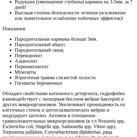
Редукция (уменьшение глубины) кармана на 3-5мм. за 7
дней!
Высокая степень безопасности лечения (исключение
или значительное ослабление побочных эффектов)!
Показания:
Пародонтальные карманы больше 3мм.
Пародонтальный абцесс
Пародонтольный свищ
Перекоронит
Альвеолит
Периимплантит
Мукозиты
Ятрогенная травма слизистой полости
Гигивиты беременных
Обладает свойствами катионного детергента, гидрофобно
взаимодействует с липидным бислоем мебран бактерий и
других микроорганизмов. Увиличивает проницаемость их
клеточных стенок и цитоплазматических мебран и
индуцирует цитолиз. Активен в отношении
грамположительных микроорганизмов (в т.ч Neisseria spp,
Escherichia coli, Shigella spp, Salmonella spp, Vibrio spp),
Treponema pallidum, Corynebacterium diphtheriae, ряда