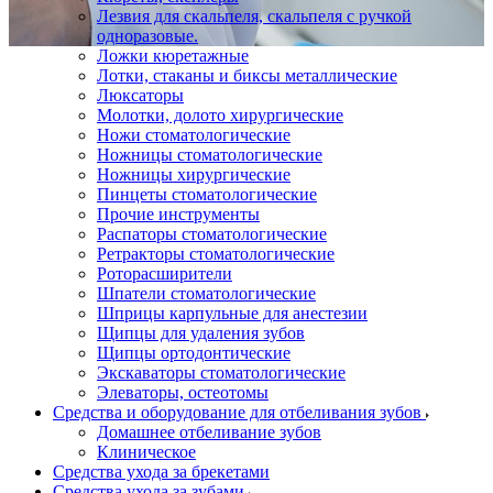
Лезвия для скальпеля, скальпеля с ручкой
одноразовые.
Ложки кюретажные
Лотки, стаканы и биксы металлические
Люксаторы
Молотки, долото хирургические
Ножи стоматологические
Ножницы стоматологические
Ножницы хирургические
Пинцеты стоматологические
Прочие инструменты
Распаторы стоматологические
Ретракторы стоматологические
Роторасширители
Шпатели стоматологические
Шприцы карпульные для анестезии
Щипцы для удаления зубов
Щипцы ортодонтические
Экскаваторы стоматологические
Элеваторы, остеотомы
Средства и оборудование для отбеливания зубов
Домашнее отбеливание зубов
Клиническое
Средства ухода за брекетами
Средства ухода за зубами