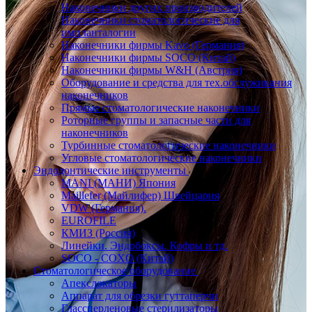
Наконечники других производителей
Наконечники стоматологические для
импланталогии
Наконечники фирмы Kavo (Германия)
Наконечники фирмы SOCO (Китай)
Наконечники фирмы W&H (Австрия)
Оборудование и средства для тех.обслуживания
наконечников
Прямые стоматологические наконечники
Роторные группы и запасные части для
наконечников
Турбинные стоматологические наконечники
Угловые стоматологические наконечники
Эндодонтические инструменты
MANI (МАНИ) Япония
Maillefer (Майлифер) Швейцария
VDW (Германия).
EUROFILE
КМИЗ (Россия)
Линейки. Эндобоксы. Кофры и тд.
SOCO - COXO (Китай)
Стоматологическое оборудование
Апекслокаторы
Аппарат для обрезки гуттаперчи
Глассперленовые стерилизаторы