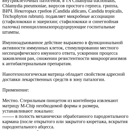
внутриклеточных патогенов, в т.ч Chlamydia trachomatis,
Chlamydia pneumoniae, вирусов простого герпеса. гриппа,
ВИЧ. Некоторых грибов (Candida aldicans, Candida tropicalis,
Trichophyton rubrum). подавляет микробные ассоциации
(стафилококки и эшерихии; стафилококки и синегнойная
палочка) пенициллиназопродуцирующие госпитальные
штампы.
Имунноадъюванное действие выражено в функциональной
активности иммунных клеток, стимулировании местного
неспецифического имунного ответа, ускорении процесса
заживления ран, снижении резистентности микроорганизмов
к антибактериальным препаратам.
Нанотехнологическая матрица обладает свойством адресной
доставки лекарственных средств в зону паталогии.
Применение:
Местно. Стерильным пинцетом из контейнера извлекают
матрицу M-Chip необходимой формы и размера,
устанавливают локально:
-------- в полость механически обработанного пародонтального
кармана (после открытого или закрытого кюретажа, вскрытия
пародонтального абцесса.