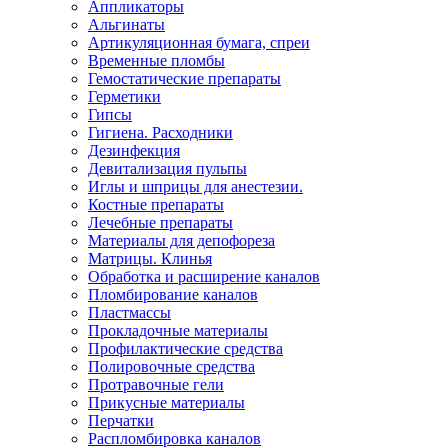
Аппликаторы
Альгинаты
Артикуляционная бумага, спреи
Временные пломбы
Гемостатические препараты
Герметики
Гипсы
Гигиена. Расходники
Дезинфекция
Девитализация пульпы
Иглы и шприцы для анестезии.
Костные препараты
Лечебные препараты
Материалы для депофореза
Матрицы. Клинья
Обработка и расширение каналов
Пломбирование каналов
Пластмассы
Прокладочные материалы
Профилактические средства
Полировочные средства
Протравочные гели
Прикусные материалы
Перчатки
Распломбировка каналов