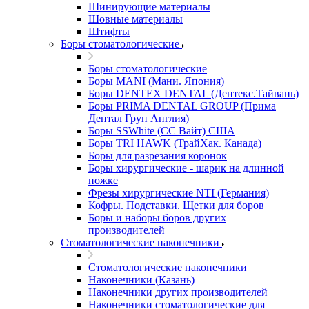
Шинирующие материалы
Шовные материалы
Штифты
Боры стоматологические
Боры стоматологические
Боры MANI (Мани. Япония)
Боры DENTEX DENTAL (Дентекс.Тайвань)
Боры PRIMA DENTAL GROUP (Прима
Дентал Груп Англия)
Боры SSWhite (СС Вайт) США
Боры TRI HAWK (ТрайХак. Канада)
Боры для разрезания коронок
Боры хирургические - шарик на длинной
ножке
Фрезы хирургические NTI (Германия)
Кофры. Подставки. Щетки для боров
Боры и наборы боров других
производителей
Стоматологические наконечники
Стоматологические наконечники
Наконечники (Казань)
Наконечники других производителей
Наконечники стоматологические для