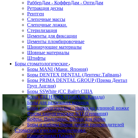
РабберДам - КофферДам - ОптиДам
Ретракция десны
Рентген
Слепочные массы
Слепочные ложки.
Стерилизация
Цементы для фиксации
Цементы пломбировочные
Шинирующие материалы
Шовные материалы
Штифты
Боры стоматологические
Боры MANI (Мани. Япония)
Боры DENTEX DENTAL (Дентекс.Тайвань)
Боры PRIMA DENTAL GROUP (Прима Дентал
Груп Англия)
Боры SSWhite (СС Вайт) США
Боры TRI HAWK (ТрайХак. Канада)
Боры для разрезания коронок
Боры хирургические - шарик на длинной ножке
Фрезы хирургические NTI (Германия)
Кофры. Подставки. Щетки для боров
Боры и наборы боров других производителей
Стоматологические наконечники
Наконечники (Казань)