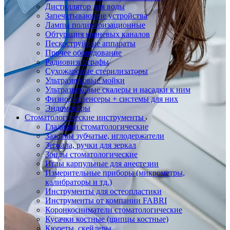
Дистиллятор для воды
Запечатывающие устройства
Лампы полимеризационные
Обтурация корневых каналов
Пескоструйные аппараты
Прочее оборудование
Радиовизиографы
Сухожаровые стерилизаторы
Ультразвуковые мойки
Ультразвуковые скалеры и насадки к ним
Физиодиспенсеры + системы для них
Эндомоторы
Стоматологические инструменты
Гладилки стоматологические
Зажимы зубчатые, иглодержатели
Зеркала, ручки для зеркал
Зонды стоматологические
Иглы карпульные для анестезии
Измерительные приборы (микрометры,
калибраторы и тд.)
Инструменты для остеопластики
Инструменты от компании FABRI
Коронкосниматели стоматологические
Кусачки костные (щипцы костные)
Кюреты, скейлеры