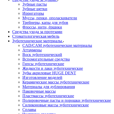
Зубные пасты
Зубные щетки
Ирригаторы
Муссы, пенки, ополаскиватели
Трейнеры, капы для зубов
Флоссы, нити, ёршики
Средства ухода за протезами
Стоматологическая мебель
Зуботехнические материалы
CAD/CAM зуботехнические материалы
Аттачмены
Воск зуботехнический
Вспомогательные средства
Гипсы зуботехнические
Жидкости и лаки зуботехнические
Зубы акриловые HUGE DENT
Изготовление моделей
Керамические массы зуботехнические
Материалы для дублирования
Паковочные массы
Пластмассы зуботехнические
Полировочные пасты и порошки зуботехнические
Силиконовые массы зуботехнические
Сплавы