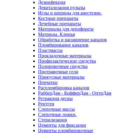
Дезинфекция
Девитализация пульпы
Иглы и шприцы для анестезии.
Костные препараты
Лечебные препараты
Материалы для депофореза
Матрицы. Клинья
Обработка и расширение каналов
Пломбирование каналов
Пластмассы
Прокладочные материалы
Профилактические средства
Полировочные средства
Протравочные гели
Прикусные материалы
Перчатки
Распломбировка каналов
РабберДам - КофферДам - ОптиДам
Ретракция десны
Рентген
Слепочные массы
Слепочные ложки.
Стерилизация
Цементы для фиксации
Цементы пломбировочные