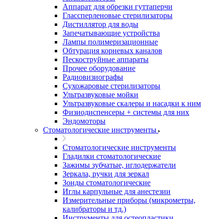
Аппарат для обрезки гуттаперчи
Глассперленовые стерилизаторы
Дистиллятор для воды
Запечатывающие устройства
Лампы полимеризационные
Обтурация корневых каналов
Пескоструйные аппараты
Прочее оборудование
Радиовизиографы
Сухожаровые стерилизаторы
Ультразвуковые мойки
Ультразвуковые скалеры и насадки к ним
Физиодиспенсеры + системы для них
Эндомоторы
Стоматологические инструменты
Стоматологические инструменты
Гладилки стоматологические
Зажимы зубчатые, иглодержатели
Зеркала, ручки для зеркал
Зонды стоматологические
Иглы карпульные для анестезии
Измерительные приборы (микрометры,
калибраторы и тд.)
Инструменты для остеопластики