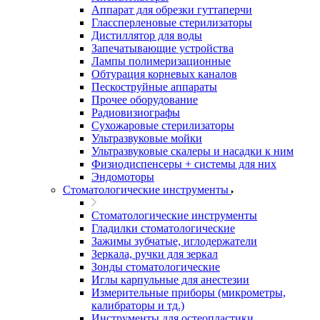
Аппарат для обрезки гуттаперчи
Глассперленовые стерилизаторы
Дистиллятор для воды
Запечатывающие устройства
Лампы полимеризационные
Обтурация корневых каналов
Пескоструйные аппараты
Прочее оборудование
Радиовизиографы
Сухожаровые стерилизаторы
Ультразвуковые мойки
Ультразвуковые скалеры и насадки к ним
Физиодиспенсеры + системы для них
Эндомоторы
Стоматологические инструменты
Стоматологические инструменты
Гладилки стоматологические
Зажимы зубчатые, иглодержатели
Зеркала, ручки для зеркал
Зонды стоматологические
Иглы карпульные для анестезии
Измерительные приборы (микрометры,
калибраторы и тд.)
Инструменты для остеопластики