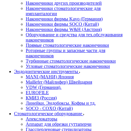
Наконечники других производителей
Наконечники стоматологические для
импланталогии
Наконечники фирмы Kavo (Германия)
Наконечники фирмы SOCO (Китай)
Наконечники фирмы W&H (Австрия)
Оборудование и средства для тех.обслуживания
наконечников
Прямые стоматологические наконечники
Роторные группы и запасные части для
наконечников
Турбинные стоматологические наконечники
Угловые стоматологические наконечники
Эндодонтические инструменты
MANI (МАНИ) Япония
Maillefer (Майлифер) Швейцария
VDW (Германия).
EUROFILE
КМИЗ (Россия)
Линейки. Эндобоксы. Кофры и тд.
SOCO - COXO (Китай)
Стоматологическое оборудование
Апекслокаторы
Аппарат для обрезки гуттаперчи
Глассперленовые стерилизаторы