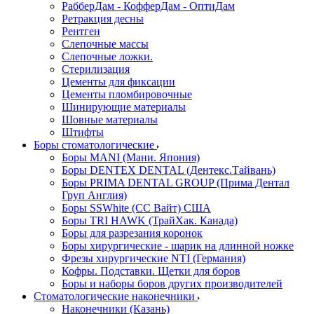
РабберДам - КофферДам - ОптиДам
Ретракция десны
Рентген
Слепочные массы
Слепочные ложки.
Стерилизация
Цементы для фиксации
Цементы пломбировочные
Шинирующие материалы
Шовные материалы
Штифты
Боры стоматологические
Боры MANI (Мани. Япония)
Боры DENTEX DENTAL (Дентекс.Тайвань)
Боры PRIMA DENTAL GROUP (Прима Дентал
Груп Англия)
Боры SSWhite (СС Вайт) США
Боры TRI HAWK (ТрайХак. Канада)
Боры для разрезания коронок
Боры хирургические - шарик на длинной ножке
Фрезы хирургические NTI (Германия)
Кофры. Подставки. Щетки для боров
Боры и наборы боров других производителей
Стоматологические наконечники
Наконечники (Казань)