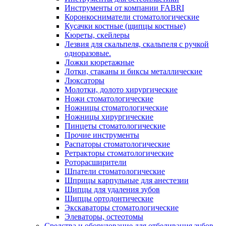
Инструменты от компании FABRI
Коронкосниматели стоматологические
Кусачки костные (щипцы костные)
Кюреты, скейлеры
Лезвия для скальпеля, скальпеля с ручкой
одноразовые.
Ложки кюретажные
Лотки, стаканы и биксы металлические
Люксаторы
Молотки, долото хирургические
Ножи стоматологические
Ножницы стоматологические
Ножницы хирургические
Пинцеты стоматологические
Прочие инструменты
Распаторы стоматологические
Ретракторы стоматологические
Роторасширители
Шпатели стоматологические
Шприцы карпульные для анестезии
Щипцы для удаления зубов
Щипцы ортодонтические
Экскаваторы стоматологические
Элеваторы, остеотомы
Средства и оборудование для отбеливания зубов