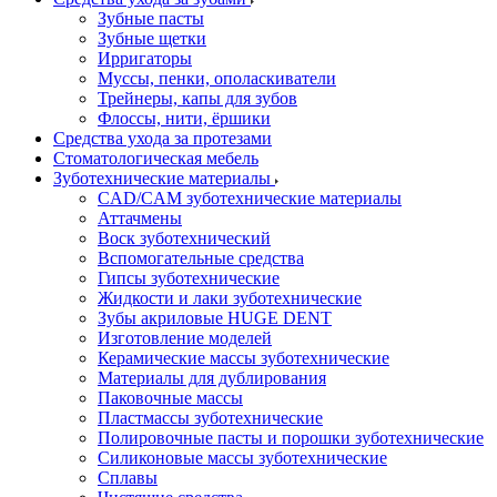
Зубные пасты
Зубные щетки
Ирригаторы
Муссы, пенки, ополаскиватели
Трейнеры, капы для зубов
Флоссы, нити, ёршики
Средства ухода за протезами
Стоматологическая мебель
Зуботехнические материалы
CAD/CAM зуботехнические материалы
Аттачмены
Воск зуботехнический
Вспомогательные средства
Гипсы зуботехнические
Жидкости и лаки зуботехнические
Зубы акриловые HUGE DENT
Изготовление моделей
Керамические массы зуботехнические
Материалы для дублирования
Паковочные массы
Пластмассы зуботехнические
Полировочные пасты и порошки зуботехнические
Силиконовые массы зуботехнические
Сплавы