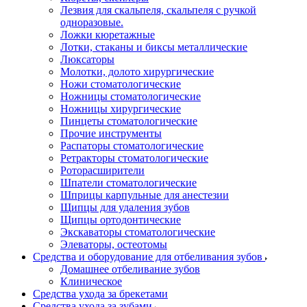
Лезвия для скальпеля, скальпеля с ручкой
одноразовые.
Ложки кюретажные
Лотки, стаканы и биксы металлические
Люксаторы
Молотки, долото хирургические
Ножи стоматологические
Ножницы стоматологические
Ножницы хирургические
Пинцеты стоматологические
Прочие инструменты
Распаторы стоматологические
Ретракторы стоматологические
Роторасширители
Шпатели стоматологические
Шприцы карпульные для анестезии
Щипцы для удаления зубов
Щипцы ортодонтические
Экскаваторы стоматологические
Элеваторы, остеотомы
Средства и оборудование для отбеливания зубов
Домашнее отбеливание зубов
Клиническое
Средства ухода за брекетами
Средства ухода за зубами