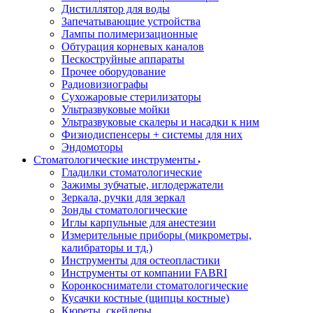
Дистиллятор для воды
Запечатывающие устройства
Лампы полимеризационные
Обтурация корневых каналов
Пескоструйные аппараты
Прочее оборудование
Радиовизиографы
Сухожаровые стерилизаторы
Ультразвуковые мойки
Ультразвуковые скалеры и насадки к ним
Физиодиспенсеры + системы для них
Эндомоторы
Стоматологические инструменты
Гладилки стоматологические
Зажимы зубчатые, иглодержатели
Зеркала, ручки для зеркал
Зонды стоматологические
Иглы карпульные для анестезии
Измерительные приборы (микрометры,
калибраторы и тд.)
Инструменты для остеопластики
Инструменты от компании FABRI
Коронкосниматели стоматологические
Кусачки костные (щипцы костные)
Кюреты, скейлеры