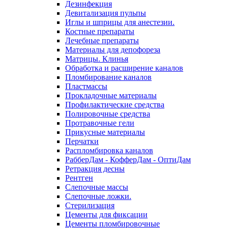
Дезинфекция
Девитализация пульпы
Иглы и шприцы для анестезии.
Костные препараты
Лечебные препараты
Материалы для депофореза
Матрицы. Клинья
Обработка и расширение каналов
Пломбирование каналов
Пластмассы
Прокладочные материалы
Профилактические средства
Полировочные средства
Протравочные гели
Прикусные материалы
Перчатки
Распломбировка каналов
РабберДам - КофферДам - ОптиДам
Ретракция десны
Рентген
Слепочные массы
Слепочные ложки.
Стерилизация
Цементы для фиксации
Цементы пломбировочные