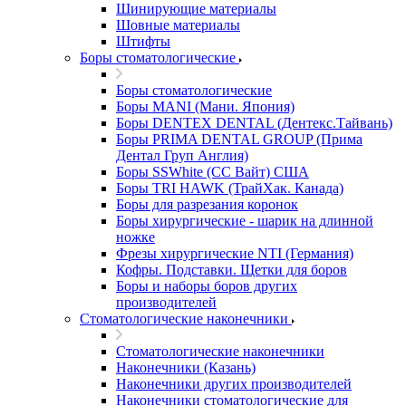
Шинирующие материалы
Шовные материалы
Штифты
Боры стоматологические
Боры стоматологические
Боры MANI (Мани. Япония)
Боры DENTEX DENTAL (Дентекс.Тайвань)
Боры PRIMA DENTAL GROUP (Прима
Дентал Груп Англия)
Боры SSWhite (СС Вайт) США
Боры TRI HAWK (ТрайХак. Канада)
Боры для разрезания коронок
Боры хирургические - шарик на длинной
ножке
Фрезы хирургические NTI (Германия)
Кофры. Подставки. Щетки для боров
Боры и наборы боров других
производителей
Стоматологические наконечники
Стоматологические наконечники
Наконечники (Казань)
Наконечники других производителей
Наконечники стоматологические для