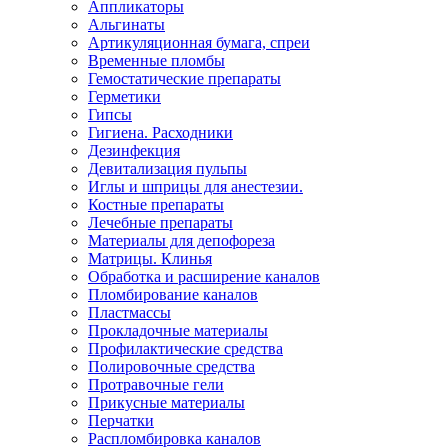
Аппликаторы
Альгинаты
Артикуляционная бумага, спреи
Временные пломбы
Гемостатические препараты
Герметики
Гипсы
Гигиена. Расходники
Дезинфекция
Девитализация пульпы
Иглы и шприцы для анестезии.
Костные препараты
Лечебные препараты
Материалы для депофореза
Матрицы. Клинья
Обработка и расширение каналов
Пломбирование каналов
Пластмассы
Прокладочные материалы
Профилактические средства
Полировочные средства
Протравочные гели
Прикусные материалы
Перчатки
Распломбировка каналов