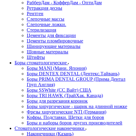
РабберДам - КофферДам - ОптиДам
Ретракция десны
Рентген
Слепочные массы
Слепочные ложки.
Стерилизация
Цементы для фиксации
Цементы пломбировочные
Шинирующие материалы
Шовные материалы
Штифты
Боры стоматологические
Боры MANI (Мани. Япония)
Боры DENTEX DENTAL (Дентекс.Тайвань)
Боры PRIMA DENTAL GROUP (Прима Дентал
Груп Англия)
Боры SSWhite (СС Вайт) США
Боры TRI HAWK (ТрайХак. Канада)
Боры для разрезания коронок
Боры хирургические - шарик на длинной ножке
Фрезы хирургические NTI (Германия)
Кофры. Подставки. Щетки для боров
Боры и наборы боров других производителей
Стоматологические наконечники
Наконечники (Казань)