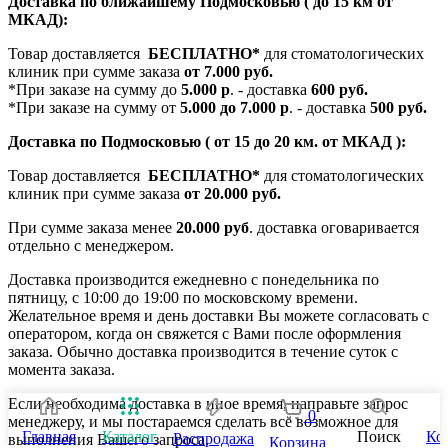
Доставка по ближайшему Подмосковью ( до 15 км от
МКАД):
Товар доставляется
БЕСПЛАТНО*
для стоматологических
клиник при сумме заказа
от 7.000 руб.
*При заказе на сумму до
5.000 р
. - доставка
600 руб.
*При заказе на сумму от
5.000 до 7.000 р
. - доставка
500 руб.
Доставка по Подмосковью ( от 15 до 20 км. от МКАД ):
Товар доставляется
БЕСПЛАТНО*
для стоматологических
клиник при сумме заказа
от 20.000 руб.
При сумме заказа менее
20.000 руб
. доставка оговаривается
отдельно с менеджером.
Доставка производится ежедневно с понедельника по
пятницу, с 10:00 до 19:00 по московскому времени.
Желательное время и день доставки Вы можете согласовать с
оператором, когда он свяжется с Вами после оформления
заказа. Обычно доставка производится в течение суток с
момента заказа.
Если необходима доставка в иное время, направьте запрос
0
менеджеру, и мы постараемся сделать всё возможное для
Главная
Каталог
Поиск
Ко
Распродажа
выполнения Вашего запроса.
Корзина