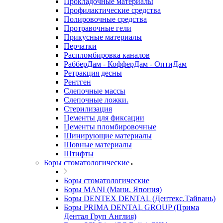
Прокладочные материалы
Профилактические средства
Полировочные средства
Протравочные гели
Прикусные материалы
Перчатки
Распломбировка каналов
РабберДам - КофферДам - ОптиДам
Ретракция десны
Рентген
Слепочные массы
Слепочные ложки.
Стерилизация
Цементы для фиксации
Цементы пломбировочные
Шинирующие материалы
Шовные материалы
Штифты
Боры стоматологические
Боры стоматологические
Боры MANI (Мани. Япония)
Боры DENTEX DENTAL (Дентекс.Тайвань)
Боры PRIMA DENTAL GROUP (Прима
Дентал Груп Англия)