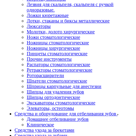
Лезвия для скальпеля, скальпеля с ручкой
одноразовые.
Ложки кюретажные
Лотки, стаканы и биксы металлические
Люксаторы
Молотки, долото хирургические
Ножи стоматологические
Ножницы стоматологические
Ножницы хирургические
Пинцеты стоматологические
Прочие инструменты
Распаторы стоматологические
Ретракторы стоматологические
Роторасширители
Шпатели стоматологические
Шприцы карпульные для анестезии
Щипцы для удаления зубов
Щипцы ортодонтические
Экскаваторы стоматологические
Элеваторы, остеотомы
Средства и оборудование для отбеливания зубов
Домашнее отбеливание зубов
Клиническое
Средства ухода за брекетами
Средства ухода за зубами