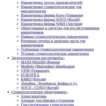
Наконечники других производителей
Наконечники стоматологические для
импланталогии
Наконечники фирмы Kavo (Германия)
Наконечники фирмы SOCO (Китай)
Наконечники фирмы W&H (Австрия)
Оборудование и средства для тех.обслуживания
наконечников
Прямые стоматологические наконечники
Роторные группы и запасные части для
наконечников
Турбинные стоматологические наконечники
Угловые стоматологические наконечники
Эндодонтические инструменты
MANI (МАНИ) Япония
Maillefer (Майлифер) Швейцария
VDW (Германия).
EUROFILE
КМИЗ (Россия)
Линейки. Эндобоксы. Кофры и тд.
SOCO - COXO (Китай)
Стоматологическое оборудование
Апекслокаторы
Аппарат для обрезки гуттаперчи
Глассперленовые стерилизаторы