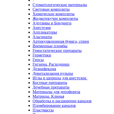
Стоматологические материалы
Световые композиты
Химические композиты
Жидкотекучие композиты
Адгезивы и Бондинги
Анестезия
Аппликаторы
Альгинаты
Артикуляционная бумага, спреи
Временные пломбы
Гемостатические препараты
Герметики
Гипсы
Гигиена. Расходники
Дезинфекция
Девитализация пульпы
Иглы и шприцы для анестезии.
Костные препараты
Лечебные препараты
Материалы для депофореза
Матрицы. Клинья
Обработка и расширение каналов
Пломбирование каналов
Пластмассы