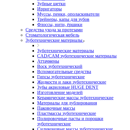
Зубные щетки
Ирригаторы
Муссы, пенки, ополаскиватели
Трейнеры, капы для зубов
Флоссы, нити, ёршики
Средства ухода за протезами
Стоматологическая мебель
Зуботехнические материалы
Зуботехнические материалы
CAD/CAM зуботехнические материалы
Аттачмены
Воск зуботехнический
Вспомогательные средства
Гипсы зуботехнические
Жидкости и лаки зуботехнические
Зубы акриловые HUGE DENT
Изготовление моделей
Керамические массы зуботехнические
Материалы для дублирования
Паковочные массы
Пластмассы зуботехнические
Полировочные пасты и порошки
зуботехнические
Силиконовые массы зуботехнические