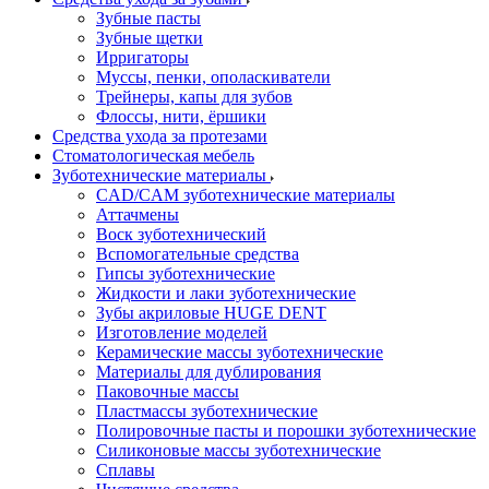
Зубные пасты
Зубные щетки
Ирригаторы
Муссы, пенки, ополаскиватели
Трейнеры, капы для зубов
Флоссы, нити, ёршики
Средства ухода за протезами
Стоматологическая мебель
Зуботехнические материалы
CAD/CAM зуботехнические материалы
Аттачмены
Воск зуботехнический
Вспомогательные средства
Гипсы зуботехнические
Жидкости и лаки зуботехнические
Зубы акриловые HUGE DENT
Изготовление моделей
Керамические массы зуботехнические
Материалы для дублирования
Паковочные массы
Пластмассы зуботехнические
Полировочные пасты и порошки зуботехнические
Силиконовые массы зуботехнические
Сплавы