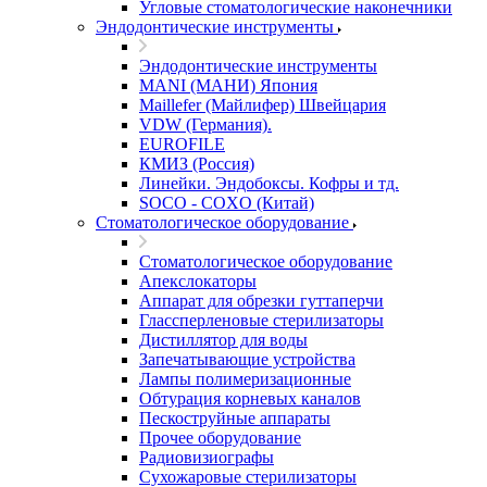
Угловые стоматологические наконечники
Эндодонтические инструменты
Эндодонтические инструменты
MANI (МАНИ) Япония
Maillefer (Майлифер) Швейцария
VDW (Германия).
EUROFILE
КМИЗ (Россия)
Линейки. Эндобоксы. Кофры и тд.
SOCO - COXO (Китай)
Стоматологическое оборудование
Стоматологическое оборудование
Апекслокаторы
Аппарат для обрезки гуттаперчи
Глассперленовые стерилизаторы
Дистиллятор для воды
Запечатывающие устройства
Лампы полимеризационные
Обтурация корневых каналов
Пескоструйные аппараты
Прочее оборудование
Радиовизиографы
Сухожаровые стерилизаторы