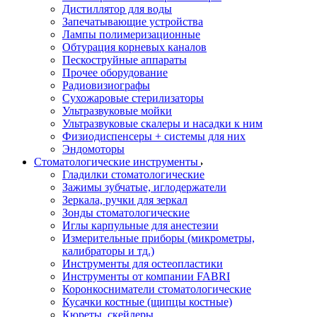
Дистиллятор для воды
Запечатывающие устройства
Лампы полимеризационные
Обтурация корневых каналов
Пескоструйные аппараты
Прочее оборудование
Радиовизиографы
Сухожаровые стерилизаторы
Ультразвуковые мойки
Ультразвуковые скалеры и насадки к ним
Физиодиспенсеры + системы для них
Эндомоторы
Стоматологические инструменты
Гладилки стоматологические
Зажимы зубчатые, иглодержатели
Зеркала, ручки для зеркал
Зонды стоматологические
Иглы карпульные для анестезии
Измерительные приборы (микрометры,
калибраторы и тд.)
Инструменты для остеопластики
Инструменты от компании FABRI
Коронкосниматели стоматологические
Кусачки костные (щипцы костные)
Кюреты, скейлеры