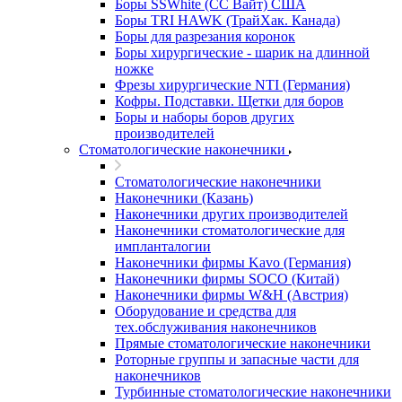
Боры SSWhite (СС Вайт) США
Боры TRI HAWK (ТрайХак. Канада)
Боры для разрезания коронок
Боры хирургические - шарик на длинной
ножке
Фрезы хирургические NTI (Германия)
Кофры. Подставки. Щетки для боров
Боры и наборы боров других
производителей
Стоматологические наконечники
Стоматологические наконечники
Наконечники (Казань)
Наконечники других производителей
Наконечники стоматологические для
импланталогии
Наконечники фирмы Kavo (Германия)
Наконечники фирмы SOCO (Китай)
Наконечники фирмы W&H (Австрия)
Оборудование и средства для
тех.обслуживания наконечников
Прямые стоматологические наконечники
Роторные группы и запасные части для
наконечников
Турбинные стоматологические наконечники