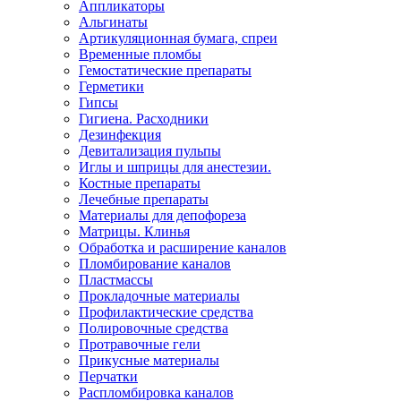
Аппликаторы
Альгинаты
Артикуляционная бумага, спреи
Временные пломбы
Гемостатические препараты
Герметики
Гипсы
Гигиена. Расходники
Дезинфекция
Девитализация пульпы
Иглы и шприцы для анестезии.
Костные препараты
Лечебные препараты
Материалы для депофореза
Матрицы. Клинья
Обработка и расширение каналов
Пломбирование каналов
Пластмассы
Прокладочные материалы
Профилактические средства
Полировочные средства
Протравочные гели
Прикусные материалы
Перчатки
Распломбировка каналов