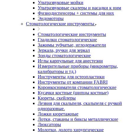
Ультразвуковые мойки
Ультразвуковые скалеры и насадки к ним
Физиодиспенсеры + системы для них
Эндомоторы
Стоматологические инструменты
Стоматологические инструменты
Гладилки стоматологические
Зажимы зубчатые, иглодержатели
Зеркала, ручки для зеркал
Зонды стоматологические
Иглы карпульные для анестезии
Измерительные приборы (микрометры,
калибраторы и тд.)
Инструменты для остеопластики
Инструменты от компании FABRI
Коронкосниматели стоматологические
Кусачки костные (щипцы костные)
Кюреты, скейлеры
Лезвия для скальпеля, скальпеля с ручкой
одноразовые.
Ложки кюретажные
Лотки, стаканы и биксы металлические
Люксаторы
Молотки, долото хирургические