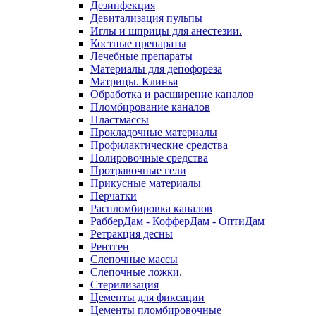
Дезинфекция
Девитализация пульпы
Иглы и шприцы для анестезии.
Костные препараты
Лечебные препараты
Материалы для депофореза
Матрицы. Клинья
Обработка и расширение каналов
Пломбирование каналов
Пластмассы
Прокладочные материалы
Профилактические средства
Полировочные средства
Протравочные гели
Прикусные материалы
Перчатки
Распломбировка каналов
РабберДам - КофферДам - ОптиДам
Ретракция десны
Рентген
Слепочные массы
Слепочные ложки.
Стерилизация
Цементы для фиксации
Цементы пломбировочные