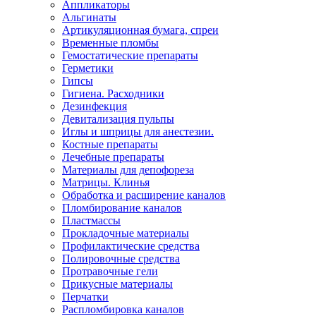
Аппликаторы
Альгинаты
Артикуляционная бумага, спреи
Временные пломбы
Гемостатические препараты
Герметики
Гипсы
Гигиена. Расходники
Дезинфекция
Девитализация пульпы
Иглы и шприцы для анестезии.
Костные препараты
Лечебные препараты
Материалы для депофореза
Матрицы. Клинья
Обработка и расширение каналов
Пломбирование каналов
Пластмассы
Прокладочные материалы
Профилактические средства
Полировочные средства
Протравочные гели
Прикусные материалы
Перчатки
Распломбировка каналов