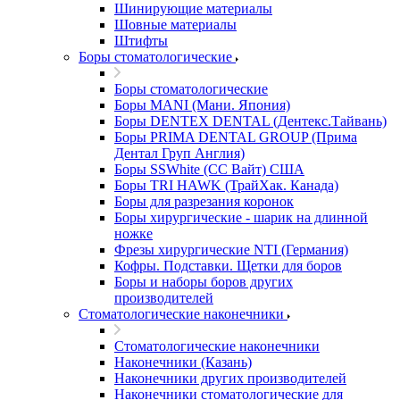
Шинирующие материалы
Шовные материалы
Штифты
Боры стоматологические
Боры стоматологические
Боры MANI (Мани. Япония)
Боры DENTEX DENTAL (Дентекс.Тайвань)
Боры PRIMA DENTAL GROUP (Прима
Дентал Груп Англия)
Боры SSWhite (СС Вайт) США
Боры TRI HAWK (ТрайХак. Канада)
Боры для разрезания коронок
Боры хирургические - шарик на длинной
ножке
Фрезы хирургические NTI (Германия)
Кофры. Подставки. Щетки для боров
Боры и наборы боров других
производителей
Стоматологические наконечники
Стоматологические наконечники
Наконечники (Казань)
Наконечники других производителей
Наконечники стоматологические для