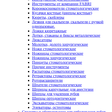
Инструменты от компании FABRI
Коронкосниматели стоматологические
Кусачки костные (щипцы костные)
Кюреты, скейлеры
Лезвия для скальпеля, скальпеля с ручкой
одноразовые.
Ложки кюретажные
Лотки, стаканы и биксы металлические
Люксаторы
Молотки, долото хирургические
Ножи стоматологические
Ножницы стоматологические
Ножницы хирургические
Пинцеты стоматологические
Прочие инструменты
Распаторы стоматологические
Ретракторы стоматологические
Роторасширители
Шпатели стоматологические
Шприцы карпульные для анестезии
Щипцы для удаления зубов
Щипцы ортодонтические
Экскаваторы стоматологические
Элеваторы, остеотомы
Средства и оборудование для отбеливания зубов