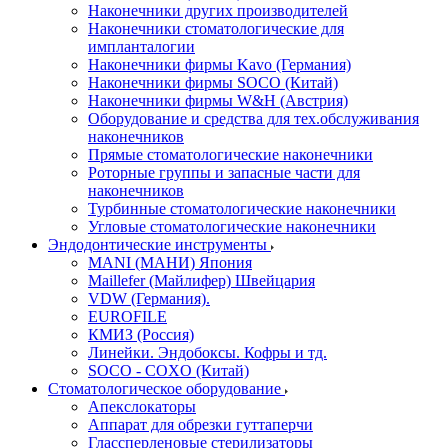
Наконечники других производителей
Наконечники стоматологические для
импланталогии
Наконечники фирмы Kavo (Германия)
Наконечники фирмы SOCO (Китай)
Наконечники фирмы W&H (Австрия)
Оборудование и средства для тех.обслуживания
наконечников
Прямые стоматологические наконечники
Роторные группы и запасные части для
наконечников
Турбинные стоматологические наконечники
Угловые стоматологические наконечники
Эндодонтические инструменты
MANI (МАНИ) Япония
Maillefer (Майлифер) Швейцария
VDW (Германия).
EUROFILE
КМИЗ (Россия)
Линейки. Эндобоксы. Кофры и тд.
SOCO - COXO (Китай)
Стоматологическое оборудование
Апекслокаторы
Аппарат для обрезки гуттаперчи
Глассперленовые стерилизаторы