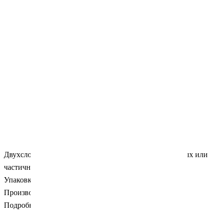
Двухслойные акриловые зубы для изготовления полных или
частичных съемных протезов
Упаковка
:
4 гарнитура х 28 зубов
Производитель: Huge Dent (Китай).
Подробности