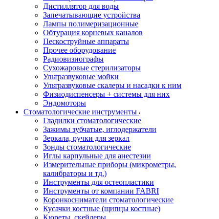
Дистиллятор для воды
Запечатывающие устройства
Лампы полимеризационные
Обтурация корневых каналов
Пескоструйные аппараты
Прочее оборудование
Радиовизиографы
Сухожаровые стерилизаторы
Ультразвуковые мойки
Ультразвуковые скалеры и насадки к ним
Физиодиспенсеры + системы для них
Эндомоторы
Стоматологические инструменты
Гладилки стоматологические
Зажимы зубчатые, иглодержатели
Зеркала, ручки для зеркал
Зонды стоматологические
Иглы карпульные для анестезии
Измерительные приборы (микрометры,
калибраторы и тд.)
Инструменты для остеопластики
Инструменты от компании FABRI
Коронкосниматели стоматологические
Кусачки костные (щипцы костные)
Кюреты, скейлеры