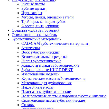
Зубные пасты
Зубные щетки
Ирригаторы
Муссы, пенки, ополаскиватели
Трейнеры, капы для зубов
Флоссы, нити, ёршики
Средства ухода за протезами
Стоматологическая мебель
Зуботехнические материалы
CAD/CAM зуботехнические материалы
Аттачмены
Воск зуботехнический
Вспомогательные средства
Гипсы зуботехнические
Жидкости и лаки зуботехнические
Зубы акриловые HUGE DENT
Изготовление моделей
Керамические массы зуботехнические
Материалы для дублирования
Паковочные массы
Пластмассы зуботехнические
Полировочные пасты и порошки зуботехнические
Силиконовые массы зуботехнические
Сплавы