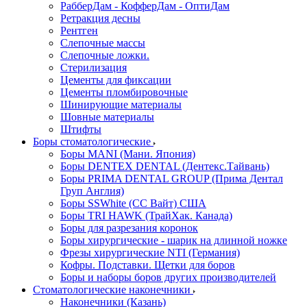
РабберДам - КофферДам - ОптиДам
Ретракция десны
Рентген
Слепочные массы
Слепочные ложки.
Стерилизация
Цементы для фиксации
Цементы пломбировочные
Шинирующие материалы
Шовные материалы
Штифты
Боры стоматологические
Боры MANI (Мани. Япония)
Боры DENTEX DENTAL (Дентекс.Тайвань)
Боры PRIMA DENTAL GROUP (Прима Дентал
Груп Англия)
Боры SSWhite (СС Вайт) США
Боры TRI HAWK (ТрайХак. Канада)
Боры для разрезания коронок
Боры хирургические - шарик на длинной ножке
Фрезы хирургические NTI (Германия)
Кофры. Подставки. Щетки для боров
Боры и наборы боров других производителей
Стоматологические наконечники
Наконечники (Казань)