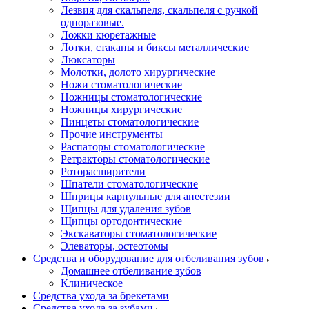
Лезвия для скальпеля, скальпеля с ручкой
одноразовые.
Ложки кюретажные
Лотки, стаканы и биксы металлические
Люксаторы
Молотки, долото хирургические
Ножи стоматологические
Ножницы стоматологические
Ножницы хирургические
Пинцеты стоматологические
Прочие инструменты
Распаторы стоматологические
Ретракторы стоматологические
Роторасширители
Шпатели стоматологические
Шприцы карпульные для анестезии
Щипцы для удаления зубов
Щипцы ортодонтические
Экскаваторы стоматологические
Элеваторы, остеотомы
Средства и оборудование для отбеливания зубов
Домашнее отбеливание зубов
Клиническое
Средства ухода за брекетами
Средства ухода за зубами