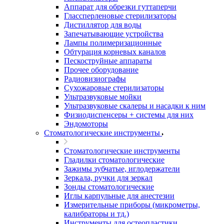
Аппарат для обрезки гуттаперчи
Глассперленовые стерилизаторы
Дистиллятор для воды
Запечатывающие устройства
Лампы полимеризационные
Обтурация корневых каналов
Пескоструйные аппараты
Прочее оборудование
Радиовизиографы
Сухожаровые стерилизаторы
Ультразвуковые мойки
Ультразвуковые скалеры и насадки к ним
Физиодиспенсеры + системы для них
Эндомоторы
Стоматологические инструменты
Стоматологические инструменты
Гладилки стоматологические
Зажимы зубчатые, иглодержатели
Зеркала, ручки для зеркал
Зонды стоматологические
Иглы карпульные для анестезии
Измерительные приборы (микрометры,
калибраторы и тд.)
Инструменты для остеопластики