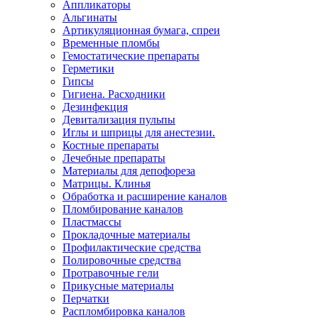
Аппликаторы
Альгинаты
Артикуляционная бумага, спреи
Временные пломбы
Гемостатические препараты
Герметики
Гипсы
Гигиена. Расходники
Дезинфекция
Девитализация пульпы
Иглы и шприцы для анестезии.
Костные препараты
Лечебные препараты
Материалы для депофореза
Матрицы. Клинья
Обработка и расширение каналов
Пломбирование каналов
Пластмассы
Прокладочные материалы
Профилактические средства
Полировочные средства
Протравочные гели
Прикусные материалы
Перчатки
Распломбировка каналов