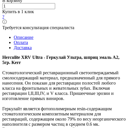
В корзину
Купить в 1 клик
?
Требуется консультация специалиста
Описание
Оплата
Доставка
Herculite XRV Ultra - Геркулай Ультра, шприц эмаль A2,
5гр. Kerr
Стоматологический реставрационный светоотверждаемый
смолосодержащий материал, предназначенный для прямого
нанесения. Он показан для реставрации полостей любого
класса на фронтальных и жевательных зубах.
Включая
реставрации I,II,III,IV, и V класса. Пришеечные эрозии и
изготовление прямых виниров.
Геркулайт является фотополимерным resin-содержащим
стоматологическим композитным материалом для
реставраций, содержащим около 79% по весу неорганического
наполнителя с размером частиц в среднем 0.6 мк.