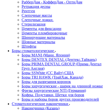
РабберДам - КофферДам - ОптиДам
Ретракция десны
Рентген
Слепочные массы
Слепочные ложки.
Стерилизация
Цементы для фиксации
Цементы пломбировочные
Шинирующие материалы
Шовные материалы
Штифты
Боры стоматологические
Боры MANI (Мани. Япония)
Боры DENTEX DENTAL (Дентекс.Тайвань)
Боры PRIMA DENTAL GROUP (Прима Дентал
Груп Англия)
Боры SSWhite (СС Вайт) США
Боры TRI HAWK (ТрайХак. Канада)
Боры для разрезания коронок
Боры хирургические - шарик на длинной ножке
Фрезы хирургические NTI (Германия)
Кофры. Подставки. Щетки для боров
Боры и наборы боров других производителей
Стоматологические наконечники
Наконечники (Казань)