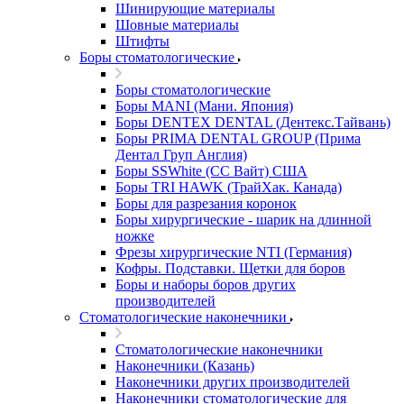
Шинирующие материалы
Шовные материалы
Штифты
Боры стоматологические
Боры стоматологические
Боры MANI (Мани. Япония)
Боры DENTEX DENTAL (Дентекс.Тайвань)
Боры PRIMA DENTAL GROUP (Прима
Дентал Груп Англия)
Боры SSWhite (СС Вайт) США
Боры TRI HAWK (ТрайХак. Канада)
Боры для разрезания коронок
Боры хирургические - шарик на длинной
ножке
Фрезы хирургические NTI (Германия)
Кофры. Подставки. Щетки для боров
Боры и наборы боров других
производителей
Стоматологические наконечники
Стоматологические наконечники
Наконечники (Казань)
Наконечники других производителей
Наконечники стоматологические для