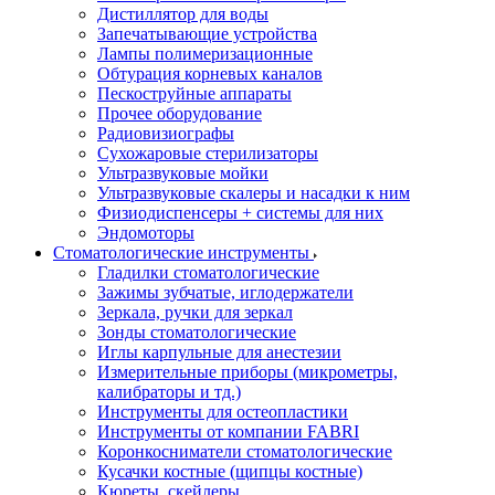
Дистиллятор для воды
Запечатывающие устройства
Лампы полимеризационные
Обтурация корневых каналов
Пескоструйные аппараты
Прочее оборудование
Радиовизиографы
Сухожаровые стерилизаторы
Ультразвуковые мойки
Ультразвуковые скалеры и насадки к ним
Физиодиспенсеры + системы для них
Эндомоторы
Стоматологические инструменты
Гладилки стоматологические
Зажимы зубчатые, иглодержатели
Зеркала, ручки для зеркал
Зонды стоматологические
Иглы карпульные для анестезии
Измерительные приборы (микрометры,
калибраторы и тд.)
Инструменты для остеопластики
Инструменты от компании FABRI
Коронкосниматели стоматологические
Кусачки костные (щипцы костные)
Кюреты, скейлеры