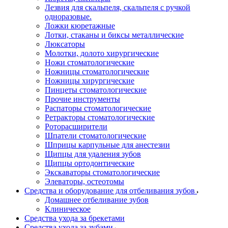
Лезвия для скальпеля, скальпеля с ручкой
одноразовые.
Ложки кюретажные
Лотки, стаканы и биксы металлические
Люксаторы
Молотки, долото хирургические
Ножи стоматологические
Ножницы стоматологические
Ножницы хирургические
Пинцеты стоматологические
Прочие инструменты
Распаторы стоматологические
Ретракторы стоматологические
Роторасширители
Шпатели стоматологические
Шприцы карпульные для анестезии
Щипцы для удаления зубов
Щипцы ортодонтические
Экскаваторы стоматологические
Элеваторы, остеотомы
Средства и оборудование для отбеливания зубов
Домашнее отбеливание зубов
Клиническое
Средства ухода за брекетами
Средства ухода за зубами