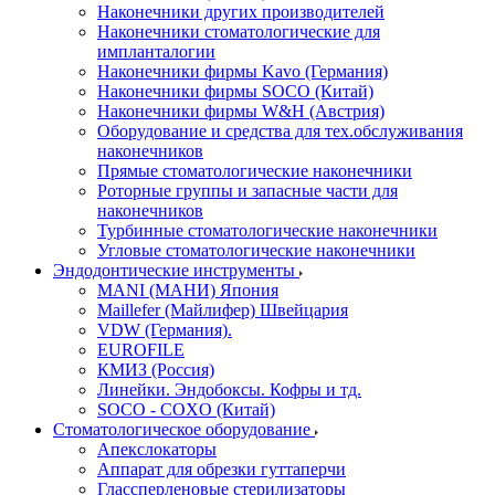
Наконечники других производителей
Наконечники стоматологические для
импланталогии
Наконечники фирмы Kavo (Германия)
Наконечники фирмы SOCO (Китай)
Наконечники фирмы W&H (Австрия)
Оборудование и средства для тех.обслуживания
наконечников
Прямые стоматологические наконечники
Роторные группы и запасные части для
наконечников
Турбинные стоматологические наконечники
Угловые стоматологические наконечники
Эндодонтические инструменты
MANI (МАНИ) Япония
Maillefer (Майлифер) Швейцария
VDW (Германия).
EUROFILE
КМИЗ (Россия)
Линейки. Эндобоксы. Кофры и тд.
SOCO - COXO (Китай)
Стоматологическое оборудование
Апекслокаторы
Аппарат для обрезки гуттаперчи
Глассперленовые стерилизаторы