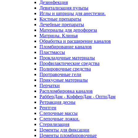
Дезинфекция
Девитализация пульпы
Иглы и шприцы для анестезии.
Костные препараты
Лечебные препараты
Материалы для депофореза
Матрицы. Клинья
Обработка и расширение каналов
Пломбирование каналов
Пластмассы
Прокладочные материалы
Профилактические средства
Полировочные средства
Протравочные гели
Прикусные материалы
Перчатки
Распломбировка каналов
РабберДам - КофферДам - ОптиДам
Ретракция десны
Рентген
Слепочные массы
Слепочные ложки.
Стерилизация
Цементы для фиксации
Цементы пломбировочные