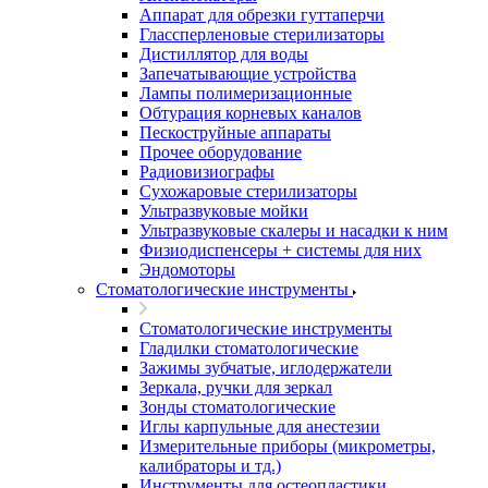
Аппарат для обрезки гуттаперчи
Глассперленовые стерилизаторы
Дистиллятор для воды
Запечатывающие устройства
Лампы полимеризационные
Обтурация корневых каналов
Пескоструйные аппараты
Прочее оборудование
Радиовизиографы
Сухожаровые стерилизаторы
Ультразвуковые мойки
Ультразвуковые скалеры и насадки к ним
Физиодиспенсеры + системы для них
Эндомоторы
Стоматологические инструменты
Стоматологические инструменты
Гладилки стоматологические
Зажимы зубчатые, иглодержатели
Зеркала, ручки для зеркал
Зонды стоматологические
Иглы карпульные для анестезии
Измерительные приборы (микрометры,
калибраторы и тд.)
Инструменты для остеопластики