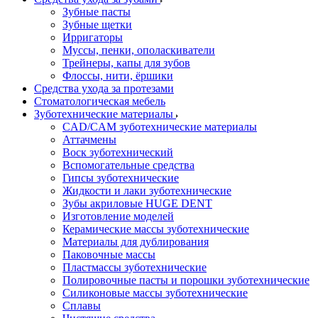
Зубные пасты
Зубные щетки
Ирригаторы
Муссы, пенки, ополаскиватели
Трейнеры, капы для зубов
Флоссы, нити, ёршики
Средства ухода за протезами
Стоматологическая мебель
Зуботехнические материалы
CAD/CAM зуботехнические материалы
Аттачмены
Воск зуботехнический
Вспомогательные средства
Гипсы зуботехнические
Жидкости и лаки зуботехнические
Зубы акриловые HUGE DENT
Изготовление моделей
Керамические массы зуботехнические
Материалы для дублирования
Паковочные массы
Пластмассы зуботехнические
Полировочные пасты и порошки зуботехнические
Силиконовые массы зуботехнические
Сплавы