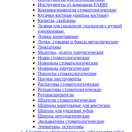
Инструменты от компании FABRI
Коронкосниматели стоматологические
Кусачки костные (щипцы костные)
Кюреты, скейлеры
Лезвия для скальпеля, скальпеля с ручкой
одноразовые.
Ложки кюретажные
Лотки, стаканы и биксы металлические
Люксаторы
Молотки, долото хирургические
Ножи стоматологические
Ножницы стоматологические
Ножницы хирургические
Пинцеты стоматологические
Прочие инструменты
Распаторы стоматологические
Ретракторы стоматологические
Роторасширители
Шпатели стоматологические
Шприцы карпульные для анестезии
Щипцы для удаления зубов
Щипцы ортодонтические
Экскаваторы стоматологические
Элеваторы, остеотомы
Средства и оборудование для отбеливания зубов