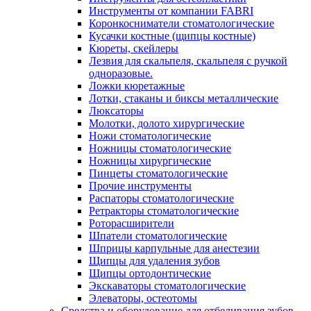
Инструменты от компании FABRI
Коронкосниматели стоматологические
Кусачки костные (щипцы костные)
Кюреты, скейлеры
Лезвия для скальпеля, скальпеля с ручкой
одноразовые.
Ложки кюретажные
Лотки, стаканы и биксы металлические
Люксаторы
Молотки, долото хирургические
Ножи стоматологические
Ножницы стоматологические
Ножницы хирургические
Пинцеты стоматологические
Прочие инструменты
Распаторы стоматологические
Ретракторы стоматологические
Роторасширители
Шпатели стоматологические
Шприцы карпульные для анестезии
Щипцы для удаления зубов
Щипцы ортодонтические
Экскаваторы стоматологические
Элеваторы, остеотомы
Средства и оборудование для отбеливания зубов