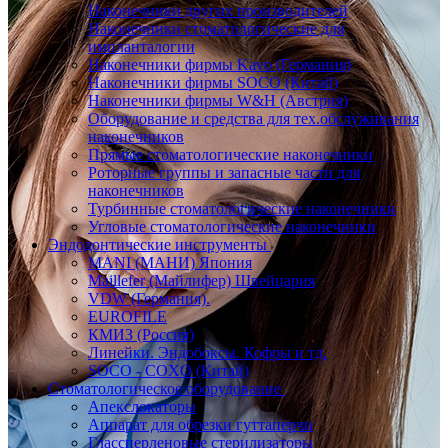
Наконечники других производителей
Наконечники стоматологические для
импланталогии
Наконечники фирмы Kavo (Германия)
Наконечники фирмы SOCO (Китай)
Наконечники фирмы W&H (Австрия)
Оборудование и средства для тех.обслуживания
наконечников
Прямые стоматологические наконечники
Роторные группы и запасные части для
наконечников
Турбинные стоматологические наконечники
Угловые стоматологические наконечники
Эндодонтические инструменты
MANI (МАНИ) Япония
Maillefer (Майлифер) Швейцария
VDW (Германия).
EUROFILE
КМИЗ (Россия)
Линейки. Эндобоксы. Кофры и тд.
SOCO - COXO (Китай)
Стоматологическое оборудование
Апекслокаторы
Аппарат для обрезки гуттаперчи
Глассперленовые стерилизаторы