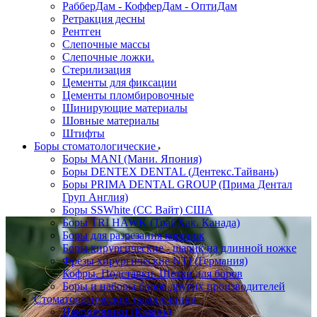
РабберДам - КофферДам - ОптиДам
Ретракция десны
Рентген
Слепочные массы
Слепочные ложки.
Стерилизация
Цементы для фиксации
Цементы пломбировочные
Шинирующие материалы
Шовные материалы
Штифты
Боры стоматологические
Боры MANI (Мани. Япония)
Боры DENTEX DENTAL (Дентекс.Тайвань)
Боры PRIMA DENTAL GROUP (Прима Дентал
Груп Англия)
Боры SSWhite (СС Вайт) США
Боры TRI HAWK (ТрайХак. Канада)
Боры для разрезания коронок
Боры хирургические - шарик на длинной ножке
Фрезы хирургические NTI (Германия)
Кофры. Подставки. Щетки для боров
Боры и наборы боров других производителей
Стоматологические наконечники
Наконечники (Казань)