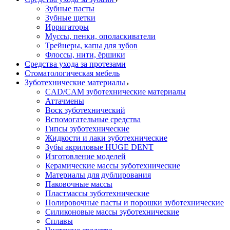
Зубные пасты
Зубные щетки
Ирригаторы
Муссы, пенки, ополаскиватели
Трейнеры, капы для зубов
Флоссы, нити, ёршики
Средства ухода за протезами
Стоматологическая мебель
Зуботехнические материалы
CAD/CAM зуботехнические материалы
Аттачмены
Воск зуботехнический
Вспомогательные средства
Гипсы зуботехнические
Жидкости и лаки зуботехнические
Зубы акриловые HUGE DENT
Изготовление моделей
Керамические массы зуботехнические
Материалы для дублирования
Паковочные массы
Пластмассы зуботехнические
Полировочные пасты и порошки зуботехнические
Силиконовые массы зуботехнические
Сплавы