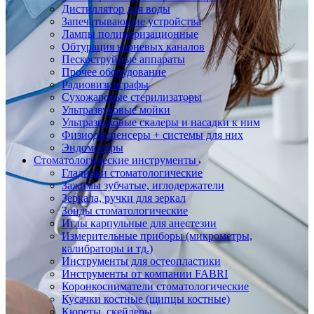
Дистиллятор для воды
Запечатывающие устройства
Лампы полимеризационные
Обтурация корневых каналов
Пескоструйные аппараты
Прочее оборудование
Радиовизиографы
Сухожаровые стерилизаторы
Ультразвуковые мойки
Ультразвуковые скалеры и насадки к ним
Физиодиспенсеры + системы для них
Эндомоторы
Стоматологические инструменты
Гладилки стоматологические
Зажимы зубчатые, иглодержатели
Зеркала, ручки для зеркал
Зонды стоматологические
Иглы карпульные для анестезии
Измерительные приборы (микрометры,
калибраторы и тд.)
Инструменты для остеопластики
Инструменты от компании FABRI
Коронкосниматели стоматологические
Кусачки костные (щипцы костные)
Кюреты, скейлеры