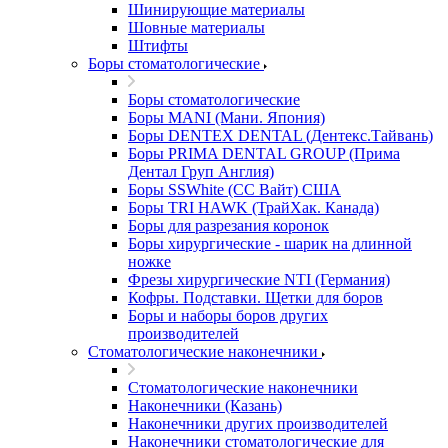
Шинирующие материалы
Шовные материалы
Штифты
Боры стоматологические
Боры стоматологические
Боры MANI (Мани. Япония)
Боры DENTEX DENTAL (Дентекс.Тайвань)
Боры PRIMA DENTAL GROUP (Прима
Дентал Груп Англия)
Боры SSWhite (СС Вайт) США
Боры TRI HAWK (ТрайХак. Канада)
Боры для разрезания коронок
Боры хирургические - шарик на длинной
ножке
Фрезы хирургические NTI (Германия)
Кофры. Подставки. Щетки для боров
Боры и наборы боров других
производителей
Стоматологические наконечники
Стоматологические наконечники
Наконечники (Казань)
Наконечники других производителей
Наконечники стоматологические для