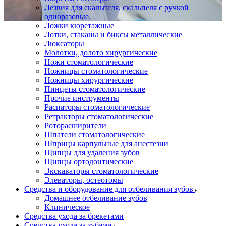
Лезвия для скальпеля, скальпеля с ручкой
одноразовые.
Ложки кюретажные
Лотки, стаканы и биксы металлические
Люксаторы
Молотки, долото хирургические
Ножи стоматологические
Ножницы стоматологические
Ножницы хирургические
Пинцеты стоматологические
Прочие инструменты
Распаторы стоматологические
Ретракторы стоматологические
Роторасширители
Шпатели стоматологические
Шприцы карпульные для анестезии
Щипцы для удаления зубов
Щипцы ортодонтические
Экскаваторы стоматологические
Элеваторы, остеотомы
Средства и оборудование для отбеливания зубов
Домашнее отбеливание зубов
Клиническое
Средства ухода за брекетами
Средства ухода за зубами