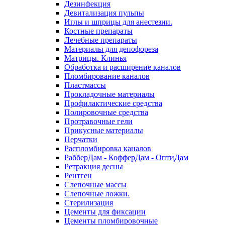
Дезинфекция
Девитализация пульпы
Иглы и шприцы для анестезии.
Костные препараты
Лечебные препараты
Материалы для депофореза
Матрицы. Клинья
Обработка и расширение каналов
Пломбирование каналов
Пластмассы
Прокладочные материалы
Профилактические средства
Полировочные средства
Протравочные гели
Прикусные материалы
Перчатки
Распломбировка каналов
РабберДам - КофферДам - ОптиДам
Ретракция десны
Рентген
Слепочные массы
Слепочные ложки.
Стерилизация
Цементы для фиксации
Цементы пломбировочные