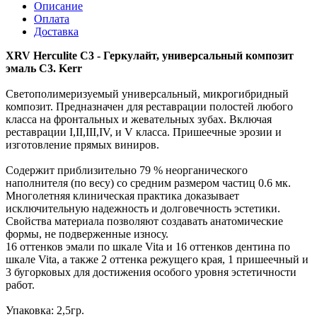
Описание
Оплата
Доставка
XRV
Herculite C3 - Геркулайт, универсальный композит
эмаль C3. Kerr
Светополимеризуемый универсальный, микрогибридный
композит.
Предназначен
для реставрации полостей любого
класса на фронтальных и жевательных зубах.
Включая
реставрации I,II,III,IV, и V класса. Пришеечные эрозии и
изготовление прямых виниров.
Содержит приблизительно 79 % неорганического
наполнителя (по весу) со средним размером частиц 0.6 мк.
Многолетняя клиническая практика доказывает
исключительную надежность и долговечность эстетики.
Свойства материала позволяют создавать анатомические
формы, не подверженные износу.
16 оттенков эмали по шкале Vita и 16 оттенков дентина по
шкале Vita, а также 2 оттенка режущего края, 1 пришеечный и
3 бугорковых для достижения особого уровня эстетичности
работ.
Упаковка: 2,5гр.