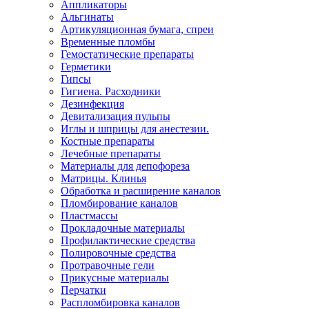
Аппликаторы
Альгинаты
Артикуляционная бумага, спреи
Временные пломбы
Гемостатические препараты
Герметики
Гипсы
Гигиена. Расходники
Дезинфекция
Девитализация пульпы
Иглы и шприцы для анестезии.
Костные препараты
Лечебные препараты
Материалы для депофореза
Матрицы. Клинья
Обработка и расширение каналов
Пломбирование каналов
Пластмассы
Прокладочные материалы
Профилактические средства
Полировочные средства
Протравочные гели
Прикусные материалы
Перчатки
Распломбировка каналов