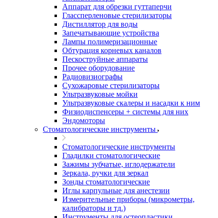
Аппарат для обрезки гуттаперчи
Глассперленовые стерилизаторы
Дистиллятор для воды
Запечатывающие устройства
Лампы полимеризационные
Обтурация корневых каналов
Пескоструйные аппараты
Прочее оборудование
Радиовизиографы
Сухожаровые стерилизаторы
Ультразвуковые мойки
Ультразвуковые скалеры и насадки к ним
Физиодиспенсеры + системы для них
Эндомоторы
Стоматологические инструменты
Стоматологические инструменты
Гладилки стоматологические
Зажимы зубчатые, иглодержатели
Зеркала, ручки для зеркал
Зонды стоматологические
Иглы карпульные для анестезии
Измерительные приборы (микрометры,
калибраторы и тд.)
Инструменты для остеопластики