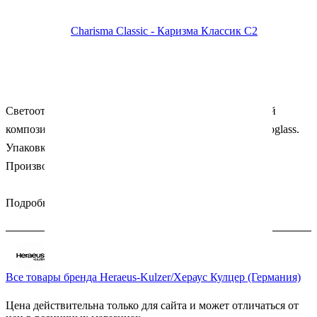
Светоотверждаемый, радиоопаковый микрогибридный
композит на основе субмикронного наполнителя Microglass.
Упаковка: шприц 4 гр.
Производитель: Heraeus Kulzer (Германия).
Подробности
Все товары бренда Heraeus-Kulzer/Хераус Кулцер (Германия)
Цена действительна только для сайта и может отличаться от