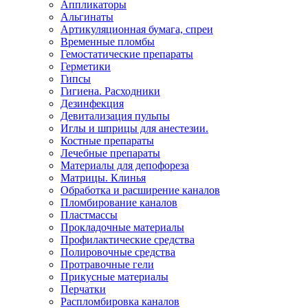
Аппликаторы
Альгинаты
Артикуляционная бумага, спреи
Временные пломбы
Гемостатические препараты
Герметики
Гипсы
Гигиена. Расходники
Дезинфекция
Девитализация пульпы
Иглы и шприцы для анестезии.
Костные препараты
Лечебные препараты
Материалы для депофореза
Матрицы. Клинья
Обработка и расширение каналов
Пломбирование каналов
Пластмассы
Прокладочные материалы
Профилактические средства
Полировочные средства
Протравочные гели
Прикусные материалы
Перчатки
Распломбировка каналов