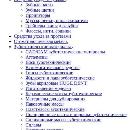
Зубные пасты
Зубные щетки
Ирригаторы
Муссы, пенки, ополаскиватели
Трейнеры, капы для зубов
Флоссы, нити, ёршики
Средства ухода за протезами
Стоматологическая мебель
Зуботехнические материалы
CAD/CAM зуботехнические материалы
Аттачмены
Воск зуботехнический
Вспомогательные средства
Гипсы зуботехнические
Жидкости и лаки зуботехнические
Зубы акриловые HUGE DENT
Изготовление моделей
Керамические массы зуботехнические
Материалы для дублирования
Паковочные массы
Пластмассы зуботехнические
Полировочные пасты и порошки зуботехнические
Силиконовые массы зуботехнические
Сплавы