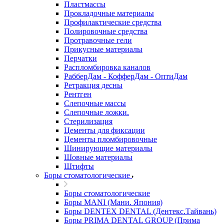
Пластмассы
Прокладочные материалы
Профилактические средства
Полировочные средства
Протравочные гели
Прикусные материалы
Перчатки
Распломбировка каналов
РабберДам - КофферДам - ОптиДам
Ретракция десны
Рентген
Слепочные массы
Слепочные ложки.
Стерилизация
Цементы для фиксации
Цементы пломбировочные
Шинирующие материалы
Шовные материалы
Штифты
Боры стоматологические
Боры стоматологические
Боры MANI (Мани. Япония)
Боры DENTEX DENTAL (Дентекс.Тайвань)
Боры PRIMA DENTAL GROUP (Прима