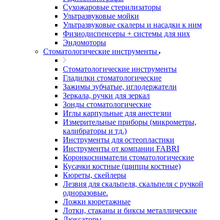
Сухожаровые стерилизаторы
Ультразвуковые мойки
Ультразвуковые скалеры и насадки к ним
Физиодиспенсеры + системы для них
Эндомоторы
Стоматологические инструменты
Стоматологические инструменты
Гладилки стоматологические
Зажимы зубчатые, иглодержатели
Зеркала, ручки для зеркал
Зонды стоматологические
Иглы карпульные для анестезии
Измерительные приборы (микрометры,
калибраторы и тд.)
Инструменты для остеопластики
Инструменты от компании FABRI
Коронкосниматели стоматологические
Кусачки костные (щипцы костные)
Кюреты, скейлеры
Лезвия для скальпеля, скальпеля с ручкой
одноразовые.
Ложки кюретажные
Лотки, стаканы и биксы металлические
Люксаторы