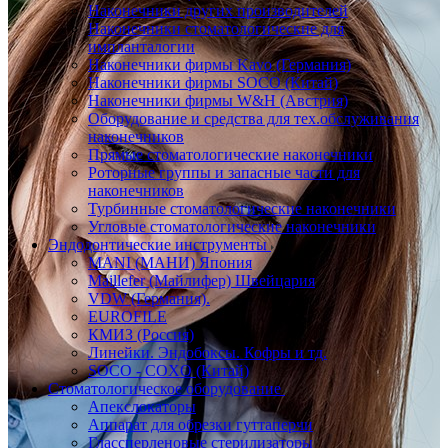
Наконечники других производителей
Наконечники стоматологические для
импланталогии
Наконечники фирмы Kavo (Германия)
Наконечники фирмы SOCO (Китай)
Наконечники фирмы W&H (Австрия)
Оборудование и средства для тех.обслуживания
наконечников
Прямые стоматологические наконечники
Роторные группы и запасные части для
наконечников
Турбинные стоматологические наконечники
Угловые стоматологические наконечники
Эндодонтические инструменты
MANI (МАНИ) Япония
Maillefer (Майлифер) Швейцария
VDW (Германия).
EUROFILE
КМИЗ (Россия)
Линейки. Эндобоксы. Кофры и тд.
SOCO - COXO (Китай)
Стоматологическое оборудование
Апекслокаторы
Аппарат для обрезки гуттаперчи
Глассперленовые стерилизаторы