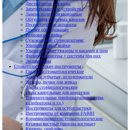
Дистиллятор для воды
Запечатывающие устройства
Лампы полимеризационные
Обтурация корневых каналов
Пескоструйные аппараты
Прочее оборудование
Радиовизиографы
Сухожаровые стерилизаторы
Ультразвуковые мойки
Ультразвуковые скалеры и насадки к ним
Физиодиспенсеры + системы для них
Эндомоторы
Стоматологические инструменты
Гладилки стоматологические
Зажимы зубчатые, иглодержатели
Зеркала, ручки для зеркал
Зонды стоматологические
Иглы карпульные для анестезии
Измерительные приборы (микрометры,
калибраторы и тд.)
Инструменты для остеопластики
Инструменты от компании FABRI
Коронкосниматели стоматологические
Кусачки костные (щипцы костные)
Кюреты, скейлеры