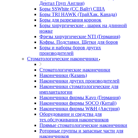
Дентал Груп Англия)
Боры SSWhite (СС Вайт) США
Боры TRI HAWK (ТрайХак. Канада)
Боры для разрезания коронок
Боры хирургические - шарик на длинной
ножке
Фрезы хирургические NTI (Германия)
Кофры. Подставки. Щетки для боров
Боры и наборы боров других
производителей
Стоматологические наконечники
Стоматологические наконечники
Наконечники (Казань)
Наконечники других производителей
Наконечники стоматологические для
импланталогии
Наконечники фирмы Kavo (Германия)
Наконечники фирмы SOCO (Китай)
Наконечники фирмы W&H (Австрия)
Оборудование и средства для
тех.обслуживания наконечников
Прямые стоматологические наконечники
Роторные группы и запасные части для
наконечников