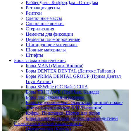
РабберДам - КофферДам - ОптиДам
Ретракция десны
Рентген
Слепочные массы
Слепочные ложки.
Стерилизация
Цементы для фиксации
Цементы пломбировочные
Шинирующие материалы
Шовные материалы
Штифты
Боры стоматологические
Боры MANI (Мани. Япония)
Боры DENTEX DENTAL (Дентекс.Тайвань)
Боры PRIMA DENTAL GROUP (Прима Дентал
Груп Англия)
Боры SSWhite (СС Вайт) США
Боры TRI HAWK (ТрайХак. Канада)
Боры для разрезания коронок
Боры хирургические - шарик на длинной ножке
Фрезы хирургические NTI (Германия)
Кофры. Подставки. Щетки для боров
Боры и наборы боров других производителей
Стоматологические наконечники
Наконечники (Казань)