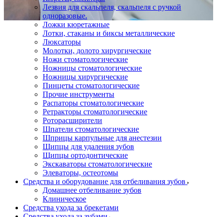
Лезвия для скальпеля, скальпеля с ручкой
одноразовые.
Ложки кюретажные
Лотки, стаканы и биксы металлические
Люксаторы
Молотки, долото хирургические
Ножи стоматологические
Ножницы стоматологические
Ножницы хирургические
Пинцеты стоматологические
Прочие инструменты
Распаторы стоматологические
Ретракторы стоматологические
Роторасширители
Шпатели стоматологические
Шприцы карпульные для анестезии
Щипцы для удаления зубов
Щипцы ортодонтические
Экскаваторы стоматологические
Элеваторы, остеотомы
Средства и оборудование для отбеливания зубов
Домашнее отбеливание зубов
Клиническое
Средства ухода за брекетами
Средства ухода за зубами