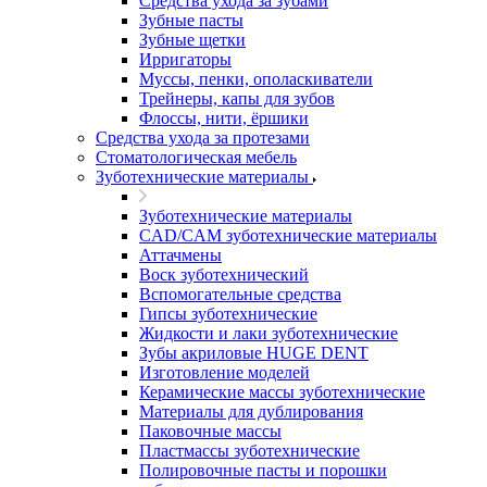
Средства ухода за зубами
Зубные пасты
Зубные щетки
Ирригаторы
Муссы, пенки, ополаскиватели
Трейнеры, капы для зубов
Флоссы, нити, ёршики
Средства ухода за протезами
Стоматологическая мебель
Зуботехнические материалы
Зуботехнические материалы
CAD/CAM зуботехнические материалы
Аттачмены
Воск зуботехнический
Вспомогательные средства
Гипсы зуботехнические
Жидкости и лаки зуботехнические
Зубы акриловые HUGE DENT
Изготовление моделей
Керамические массы зуботехнические
Материалы для дублирования
Паковочные массы
Пластмассы зуботехнические
Полировочные пасты и порошки