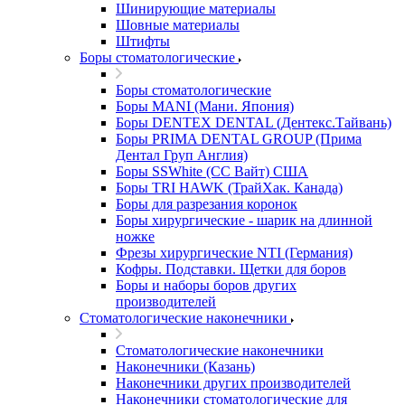
Шинирующие материалы
Шовные материалы
Штифты
Боры стоматологические
Боры стоматологические
Боры MANI (Мани. Япония)
Боры DENTEX DENTAL (Дентекс.Тайвань)
Боры PRIMA DENTAL GROUP (Прима
Дентал Груп Англия)
Боры SSWhite (СС Вайт) США
Боры TRI HAWK (ТрайХак. Канада)
Боры для разрезания коронок
Боры хирургические - шарик на длинной
ножке
Фрезы хирургические NTI (Германия)
Кофры. Подставки. Щетки для боров
Боры и наборы боров других
производителей
Стоматологические наконечники
Стоматологические наконечники
Наконечники (Казань)
Наконечники других производителей
Наконечники стоматологические для