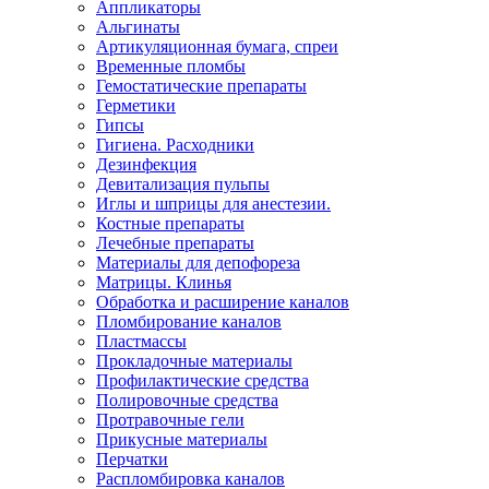
Аппликаторы
Альгинаты
Артикуляционная бумага, спреи
Временные пломбы
Гемостатические препараты
Герметики
Гипсы
Гигиена. Расходники
Дезинфекция
Девитализация пульпы
Иглы и шприцы для анестезии.
Костные препараты
Лечебные препараты
Материалы для депофореза
Матрицы. Клинья
Обработка и расширение каналов
Пломбирование каналов
Пластмассы
Прокладочные материалы
Профилактические средства
Полировочные средства
Протравочные гели
Прикусные материалы
Перчатки
Распломбировка каналов