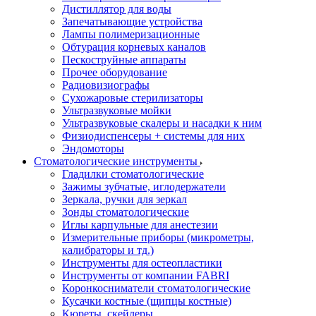
Дистиллятор для воды
Запечатывающие устройства
Лампы полимеризационные
Обтурация корневых каналов
Пескоструйные аппараты
Прочее оборудование
Радиовизиографы
Сухожаровые стерилизаторы
Ультразвуковые мойки
Ультразвуковые скалеры и насадки к ним
Физиодиспенсеры + системы для них
Эндомоторы
Стоматологические инструменты
Гладилки стоматологические
Зажимы зубчатые, иглодержатели
Зеркала, ручки для зеркал
Зонды стоматологические
Иглы карпульные для анестезии
Измерительные приборы (микрометры,
калибраторы и тд.)
Инструменты для остеопластики
Инструменты от компании FABRI
Коронкосниматели стоматологические
Кусачки костные (щипцы костные)
Кюреты, скейлеры