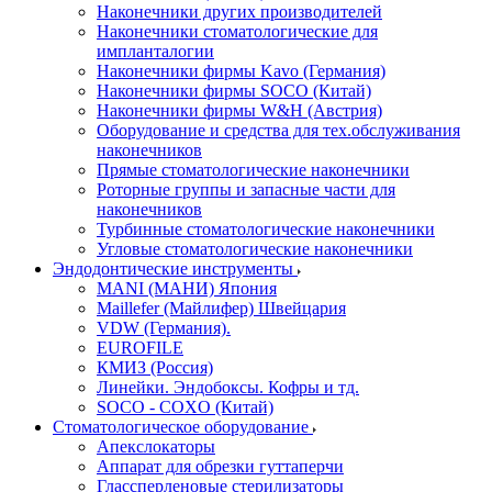
Наконечники других производителей
Наконечники стоматологические для
импланталогии
Наконечники фирмы Kavo (Германия)
Наконечники фирмы SOCO (Китай)
Наконечники фирмы W&H (Австрия)
Оборудование и средства для тех.обслуживания
наконечников
Прямые стоматологические наконечники
Роторные группы и запасные части для
наконечников
Турбинные стоматологические наконечники
Угловые стоматологические наконечники
Эндодонтические инструменты
MANI (МАНИ) Япония
Maillefer (Майлифер) Швейцария
VDW (Германия).
EUROFILE
КМИЗ (Россия)
Линейки. Эндобоксы. Кофры и тд.
SOCO - COXO (Китай)
Стоматологическое оборудование
Апекслокаторы
Аппарат для обрезки гуттаперчи
Глассперленовые стерилизаторы