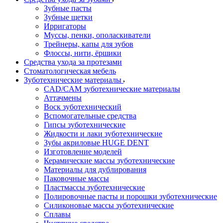
Зубные пасты
Зубные щетки
Ирригаторы
Муссы, пенки, ополаскиватели
Трейнеры, капы для зубов
Флоссы, нити, ёршики
Средства ухода за протезами
Стоматологическая мебель
Зуботехнические материалы
CAD/CAM зуботехнические материалы
Аттачмены
Воск зуботехнический
Вспомогательные средства
Гипсы зуботехнические
Жидкости и лаки зуботехнические
Зубы акриловые HUGE DENT
Изготовление моделей
Керамические массы зуботехнические
Материалы для дублирования
Паковочные массы
Пластмассы зуботехнические
Полировочные пасты и порошки зуботехнические
Силиконовые массы зуботехнические
Сплавы