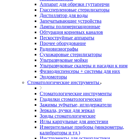
Аппарат для обрезки гуттаперчи
Глассперленовые стерилизаторы
Дистиллятор для воды
Запечатывающие устройства
Лампы полимеризационные
Обтурация корневых каналов
Пескоструйные аппараты
Прочее оборудование
Радиовизиографы
Сухожаровые стерилизаторы
Ультразвуковые мойки
Ультразвуковые скалеры и насадки к ним
Физиодиспенсеры + системы для них
Эндомоторы
Стоматологические инструменты
Стоматологические инструменты
Гладилки стоматологические
Зажимы зубчатые, иглодержатели
Зеркала, ручки для зеркал
Зонды стоматологические
Иглы карпульные для анестезии
Измерительные приборы (микрометры,
калибраторы и тд.)
Инструменты для остеопластики