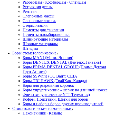
РабберДам - КофферДам - ОптиДам
Ретракция десны
Рентген
Слепочные массы
Слепочные ложки.
Стерилизация
Цементы для фиксации
Цементы пломбировочные
Шинирующие материалы
Шовные материалы
Штифты
Боры стоматологические
Боры MANI (Мани. Япония)
Боры DENTEX DENTAL (Дентекс.Тайвань)
Боры PRIMA DENTAL GROUP (Прима Дентал
Груп Англия)
Боры SSWhite (СС Вайт) США
Боры TRI HAWK (ТрайХак. Канада)
Боры для разрезания коронок
Боры хирургические - шарик на длинной ножке
Фрезы хирургические NTI (Германия)
Кофры. Подставки. Щетки для боров
Боры и наборы боров других производителей
Стоматологические наконечники
Наконечники (Казань)