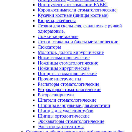
Инструменты от компании FABRI
Коронкосниматели стоматологические
Кусачки костные (щипцы костные)
Кюреты, скейлеры
Лезвия для скальпеля, скальпеля с ручкой
одноразовые.
Ложки кюретажные
Лотки, стаканы и биксы металлические
Люксаторы
Молотки, долото хирургические
Ножи стоматологические
Ножницы стоматологические
Ножницы хирургические
Пинцеты стоматологические
Прочие инструменты
Распаторы стоматологические
Ретракторы стоматологические
Роторасширители
Шпатели стоматологические
Шприцы карпульные для анестезии
Щипцы для удаления зубов
Щипцы ортодонтические
Экскаваторы стоматологические
Элеваторы, остеотомы
Средства и оборудование для отбеливания зубов