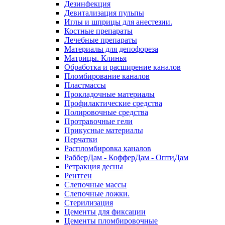
Дезинфекция
Девитализация пульпы
Иглы и шприцы для анестезии.
Костные препараты
Лечебные препараты
Материалы для депофореза
Матрицы. Клинья
Обработка и расширение каналов
Пломбирование каналов
Пластмассы
Прокладочные материалы
Профилактические средства
Полировочные средства
Протравочные гели
Прикусные материалы
Перчатки
Распломбировка каналов
РабберДам - КофферДам - ОптиДам
Ретракция десны
Рентген
Слепочные массы
Слепочные ложки.
Стерилизация
Цементы для фиксации
Цементы пломбировочные