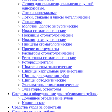
Лезвия для скальпеля, скальпеля с ручкой
одноразовые.
Ложки кюретажные
Лотки, стаканы и биксы металлические
Люксаторы
Молотки, долото хирургические
Ножи стоматологические
Ножницы стоматологические
Ножницы хирургические
Пинцеты стоматологические
Прочие инструменты
Распаторы стоматологические
Ретракторы стоматологические
Роторасширители
Шпатели стоматологические
Шприцы карпульные для анестезии
Щипцы для удаления зубов
Щипцы ортодонтические
Экскаваторы стоматологические
Элеваторы, остеотомы
Средства и оборудование для отбеливания зубов
Домашнее отбеливание зубов
Клиническое
Средства ухода за брекетами
Средства ухода за зубами