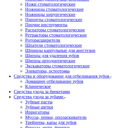
Ножи стоматологические
Ножницы стоматологические
Ножницы хирургические
Пинцеты стоматологические
Прочие инструменты
Распаторы стоматологические
Ретракторы стоматологические
Роторасширители
Шпатели стоматологические
Шприцы карпульные для анестезии
Щипцы для удаления зубов
Щипцы ортодонтические
Экскаваторы стоматологические
Элеваторы, остеотомы
Средства и оборудование для отбеливания зубов
Домашнее отбеливание зубов
Клиническое
Средства ухода за брекетами
Средства ухода за зубами
Зубные пасты
Зубные щетки
Ирригаторы
Муссы, пенки, ополаскиватели
Трейнеры, капы для зубов
Флоссы, нити, ёршики