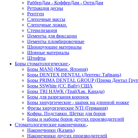
РабберДам - КофферДам - ОптиДам
Ретракция десны
Рентген
Слепочные массы
Слепочные ложки.
Стерилизация
Цементы для фиксации
Цементы пломбировочные
Шинирующие материалы
Шовные материалы
Штифты
Боры стоматологические
Боры MANI (Мани. Япония)
Боры DENTEX DENTAL (Дентекс.Тайвань)
Боры PRIMA DENTAL GROUP (Прима Дентал Груп
Боры SSWhite (СС Вайт) США
Боры TRI HAWK (ТрайХак. Канада)
Боры для разрезания коронок
Боры хирургические - шарик на длинной ножке
Фрезы хирургические NTI (Германия)
Кофры. Подставки. Щетки для боров
Боры и наборы боров других производителей
Стоматологические наконечники
Наконечники (Казань)
Наконечники других производителей