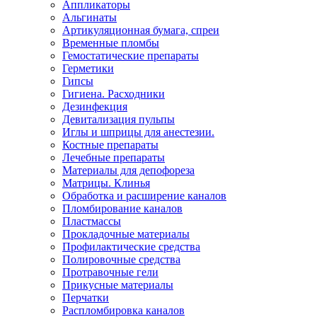
Аппликаторы
Альгинаты
Артикуляционная бумага, спреи
Временные пломбы
Гемостатические препараты
Герметики
Гипсы
Гигиена. Расходники
Дезинфекция
Девитализация пульпы
Иглы и шприцы для анестезии.
Костные препараты
Лечебные препараты
Материалы для депофореза
Матрицы. Клинья
Обработка и расширение каналов
Пломбирование каналов
Пластмассы
Прокладочные материалы
Профилактические средства
Полировочные средства
Протравочные гели
Прикусные материалы
Перчатки
Распломбировка каналов