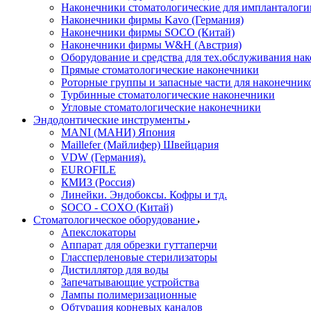
Наконечники стоматологические для импланталоги
Наконечники фирмы Kavo (Германия)
Наконечники фирмы SOCO (Китай)
Наконечники фирмы W&H (Австрия)
Оборудование и средства для тех.обслуживания на
Прямые стоматологические наконечники
Роторные группы и запасные части для наконечник
Турбинные стоматологические наконечники
Угловые стоматологические наконечники
Эндодонтические инструменты
MANI (МАНИ) Япония
Maillefer (Майлифер) Швейцария
VDW (Германия).
EUROFILE
КМИЗ (Россия)
Линейки. Эндобоксы. Кофры и тд.
SOCO - COXO (Китай)
Стоматологическое оборудование
Апекслокаторы
Аппарат для обрезки гуттаперчи
Глассперленовые стерилизаторы
Дистиллятор для воды
Запечатывающие устройства
Лампы полимеризационные
Обтурация корневых каналов