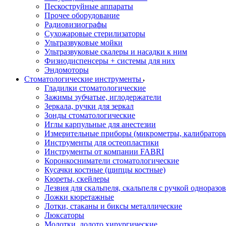
Пескоструйные аппараты
Прочее оборудование
Радиовизиографы
Сухожаровые стерилизаторы
Ультразвуковые мойки
Ультразвуковые скалеры и насадки к ним
Физиодиспенсеры + системы для них
Эндомоторы
Стоматологические инструменты
Гладилки стоматологические
Зажимы зубчатые, иглодержатели
Зеркала, ручки для зеркал
Зонды стоматологические
Иглы карпульные для анестезии
Измерительные приборы (микрометры, калибраторы
Инструменты для остеопластики
Инструменты от компании FABRI
Коронкосниматели стоматологические
Кусачки костные (щипцы костные)
Кюреты, скейлеры
Лезвия для скальпеля, скальпеля с ручкой одноразо
Ложки кюретажные
Лотки, стаканы и биксы металлические
Люксаторы
Молотки, долото хирургические