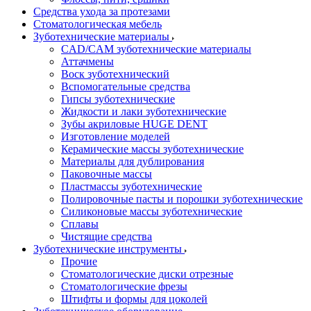
Средства ухода за протезами
Стоматологическая мебель
Зуботехнические материалы
CAD/CAM зуботехнические материалы
Аттачмены
Воск зуботехнический
Вспомогательные средства
Гипсы зуботехнические
Жидкости и лаки зуботехнические
Зубы акриловые HUGE DENT
Изготовление моделей
Керамические массы зуботехнические
Материалы для дублирования
Паковочные массы
Пластмассы зуботехнические
Полировочные пасты и порошки зуботехнические
Силиконовые массы зуботехнические
Сплавы
Чистящие средства
Зуботехнические инструменты
Прочие
Стоматологические диски отрезные
Стоматологические фрезы
Штифты и формы для цоколей