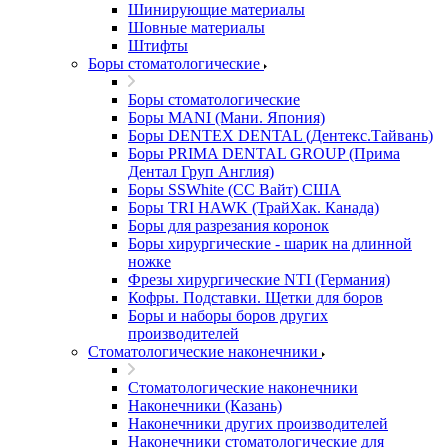
Шинирующие материалы
Шовные материалы
Штифты
Боры стоматологические
Боры стоматологические
Боры MANI (Мани. Япония)
Боры DENTEX DENTAL (Дентекс.Тайвань)
Боры PRIMA DENTAL GROUP (Прима
Дентал Груп Англия)
Боры SSWhite (СС Вайт) США
Боры TRI HAWK (ТрайХак. Канада)
Боры для разрезания коронок
Боры хирургические - шарик на длинной
ножке
Фрезы хирургические NTI (Германия)
Кофры. Подставки. Щетки для боров
Боры и наборы боров других
производителей
Стоматологические наконечники
Стоматологические наконечники
Наконечники (Казань)
Наконечники других производителей
Наконечники стоматологические для