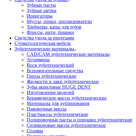
Зубные пасты
Зубные щетки
Ирригаторы
Муссы, пенки, ополаскиватели
Трейнеры, капы для зубов
Флоссы, нити, ёршики
Средства ухода за протезами
Стоматологическая мебель
Зуботехнические материалы
CAD/CAM зуботехнические материалы
Аттачмены
Воск зуботехнический
Вспомогательные средства
Гипсы зуботехнические
Жидкости и лаки зуботехнические
Зубы акриловые HUGE DENT
Изготовление моделей
Керамические массы зуботехнические
Материалы для дублирования
Паковочные массы
Пластмассы зуботехнические
Полировочные пасты и порошки зуботехнические
Силиконовые массы зуботехнические
Сплавы