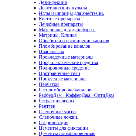
Дезинфекция
Девитализация пульпы
Иглы и шприцы для анестезии.
Костные препараты
Лечебные препараты
Материалы для депофореза
Матрицы. Клинья
Обработка и расширение каналов
Пломбирование каналов
Пластмассы
Прокладочные материалы
Профилактические средства
Полировочные средства
Протравочные гели
Прикусные материалы
Перчатки
Распломбировка каналов
РабберДам - КофферДам - ОптиДам
Ретракция десны
Рентген
Слепочные массы
Слепочные ложки.
Стерилизация
Цементы для фиксации
Цементы пломбировочные