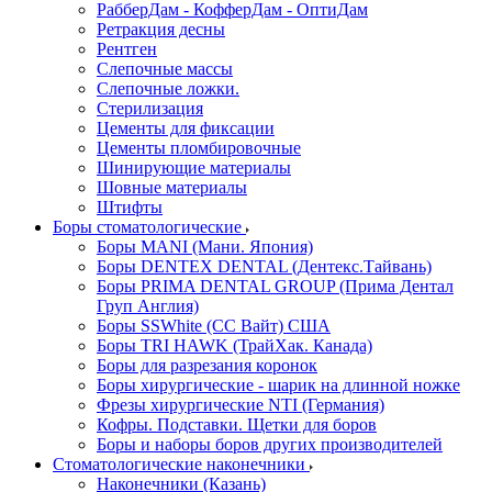
РабберДам - КофферДам - ОптиДам
Ретракция десны
Рентген
Слепочные массы
Слепочные ложки.
Стерилизация
Цементы для фиксации
Цементы пломбировочные
Шинирующие материалы
Шовные материалы
Штифты
Боры стоматологические
Боры MANI (Мани. Япония)
Боры DENTEX DENTAL (Дентекс.Тайвань)
Боры PRIMA DENTAL GROUP (Прима Дентал
Груп Англия)
Боры SSWhite (СС Вайт) США
Боры TRI HAWK (ТрайХак. Канада)
Боры для разрезания коронок
Боры хирургические - шарик на длинной ножке
Фрезы хирургические NTI (Германия)
Кофры. Подставки. Щетки для боров
Боры и наборы боров других производителей
Стоматологические наконечники
Наконечники (Казань)