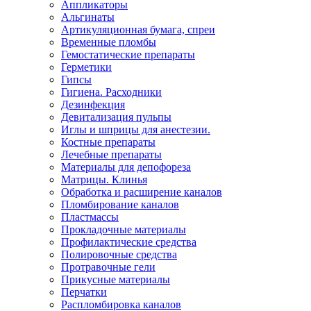
Аппликаторы
Альгинаты
Артикуляционная бумага, спреи
Временные пломбы
Гемостатические препараты
Герметики
Гипсы
Гигиена. Расходники
Дезинфекция
Девитализация пульпы
Иглы и шприцы для анестезии.
Костные препараты
Лечебные препараты
Материалы для депофореза
Матрицы. Клинья
Обработка и расширение каналов
Пломбирование каналов
Пластмассы
Прокладочные материалы
Профилактические средства
Полировочные средства
Протравочные гели
Прикусные материалы
Перчатки
Распломбировка каналов