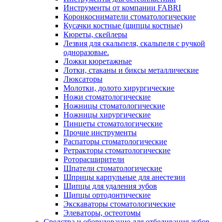
Инструменты от компании FABRI
Коронкосниматели стоматологические
Кусачки костные (щипцы костные)
Кюреты, скейлеры
Лезвия для скальпеля, скальпеля с ручкой
одноразовые.
Ложки кюретажные
Лотки, стаканы и биксы металлические
Люксаторы
Молотки, долото хирургические
Ножи стоматологические
Ножницы стоматологические
Ножницы хирургические
Пинцеты стоматологические
Прочие инструменты
Распаторы стоматологические
Ретракторы стоматологические
Роторасширители
Шпатели стоматологические
Шприцы карпульные для анестезии
Щипцы для удаления зубов
Щипцы ортодонтические
Экскаваторы стоматологические
Элеваторы, остеотомы
Средства и оборудование для отбеливания зубов