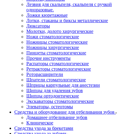
Лезвия для скальпеля, скальпеля с ручкой
одноразовые.
Ложки кюретажные
Лотки, стаканы и биксы металлические
Люксаторы
Молотки, долото хирургические
Ножи стоматологические
Ножницы стоматологические
Ножницы хирургические
Пинцеты стоматологические
Прочие инструменты
Распаторы стоматологические
Ретракторы стоматологические
Роторасширители
Шпатели стоматологические
Шприцы карпульные для анестезии
Щипцы для удаления зубов
Щипцы ортодонтические
Экскаваторы стоматологические
Элеваторы, остеотомы
Средства и оборудование для отбеливания зубов
Домашнее отбеливание зубов
Клиническое
Средства ухода за брекетами
Средства ухода за зубами