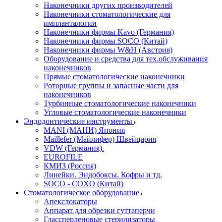
Наконечники других производителей
Наконечники стоматологические для
импланталогии
Наконечники фирмы Kavo (Германия)
Наконечники фирмы SOCO (Китай)
Наконечники фирмы W&H (Австрия)
Оборудование и средства для тех.обслуживания
наконечников
Прямые стоматологические наконечники
Роторные группы и запасные части для
наконечников
Турбинные стоматологические наконечники
Угловые стоматологические наконечники
Эндодонтические инструменты
MANI (МАНИ) Япония
Maillefer (Майлифер) Швейцария
VDW (Германия).
EUROFILE
КМИЗ (Россия)
Линейки. Эндобоксы. Кофры и тд.
SOCO - COXO (Китай)
Стоматологическое оборудование
Апекслокаторы
Аппарат для обрезки гуттаперчи
Глассперленовые стерилизаторы