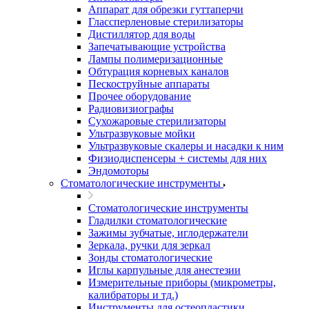
Аппарат для обрезки гуттаперчи
Глассперленовые стерилизаторы
Дистиллятор для воды
Запечатывающие устройства
Лампы полимеризационные
Обтурация корневых каналов
Пескоструйные аппараты
Прочее оборудование
Радиовизиографы
Сухожаровые стерилизаторы
Ультразвуковые мойки
Ультразвуковые скалеры и насадки к ним
Физиодиспенсеры + системы для них
Эндомоторы
Стоматологические инструменты
Стоматологические инструменты
Гладилки стоматологические
Зажимы зубчатые, иглодержатели
Зеркала, ручки для зеркал
Зонды стоматологические
Иглы карпульные для анестезии
Измерительные приборы (микрометры,
калибраторы и тд.)
Инструменты для остеопластики