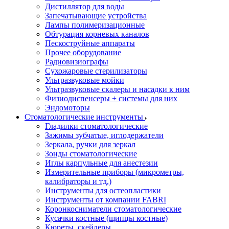
Дистиллятор для воды
Запечатывающие устройства
Лампы полимеризационные
Обтурация корневых каналов
Пескоструйные аппараты
Прочее оборудование
Радиовизиографы
Сухожаровые стерилизаторы
Ультразвуковые мойки
Ультразвуковые скалеры и насадки к ним
Физиодиспенсеры + системы для них
Эндомоторы
Стоматологические инструменты
Гладилки стоматологические
Зажимы зубчатые, иглодержатели
Зеркала, ручки для зеркал
Зонды стоматологические
Иглы карпульные для анестезии
Измерительные приборы (микрометры,
калибраторы и тд.)
Инструменты для остеопластики
Инструменты от компании FABRI
Коронкосниматели стоматологические
Кусачки костные (щипцы костные)
Кюреты, скейлеры