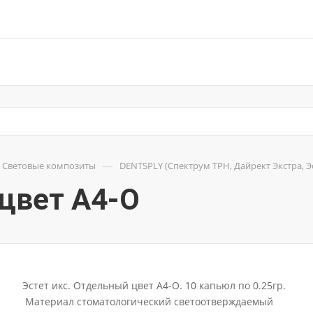
—
Световые композиты
DENTSPLY (Спектрум TPH, Дайрект Экстра, Эст
. цвет А4-O
Эстет икс. Отдельный цвет А4-O. 10 капьюл по 0.25гр.
Материал стоматологический светоотверждаемый