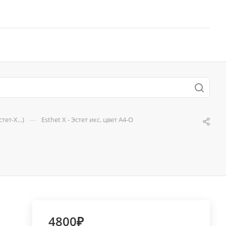
—
ет-Х...)
Esthet X - Эстет икс. цвет А4-O
4800₽