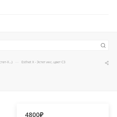
—
ет-Х...)
Esthet X - Эстет икс. цвет C3
4800₽