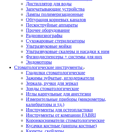
Дистиллятор для воды
Запечатывающие устройства
Лампы полимеризационные
Обтурация корневых каналов
Пескоструйные аппараты
Прочее оборудование
Радиовизиографы
Сухожаровые стерилизаторы
Ультразвуковые мойки
Ультразвуковые скалеры и насадки к ним
Физиодиспенсеры + системы для них
Эндомоторы
Стоматологические инструменты
Гладилки стоматологические
Зажимы зубчатые, иглодержатели
Зеркала, ручки для зеркал
Зонды стоматологические
Иглы карпульные для анестезии
Измерительные приборы (микрометры,
калибраторы и тд.)
Инструменты для остеопластики
Инструменты от компании FABRI
Коронкосниматели стоматологические
Кусачки костные (щипцы костные)
Кюреты, скейлеры