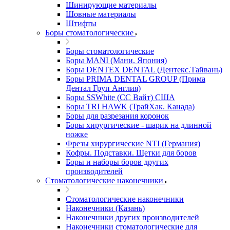
Шинирующие материалы
Шовные материалы
Штифты
Боры стоматологические
Боры стоматологические
Боры MANI (Мани. Япония)
Боры DENTEX DENTAL (Дентекс.Тайвань)
Боры PRIMA DENTAL GROUP (Прима
Дентал Груп Англия)
Боры SSWhite (СС Вайт) США
Боры TRI HAWK (ТрайХак. Канада)
Боры для разрезания коронок
Боры хирургические - шарик на длинной
ножке
Фрезы хирургические NTI (Германия)
Кофры. Подставки. Щетки для боров
Боры и наборы боров других
производителей
Стоматологические наконечники
Стоматологические наконечники
Наконечники (Казань)
Наконечники других производителей
Наконечники стоматологические для