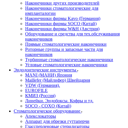
Наконечники других производителей
Наконечники стоматологические для
импланталогии
Наконечники фирмы Kavo (Германия)
Наконечники фирмы SOCO (Китай)
Наконечники фирмы W&H (Австрия)
Оборудование и средства для тех.обслуживания
наконечников
Прямые стоматологические наконечники
Роторные группы и запасные части для
наконечников
Турбинные стоматологические наконечники
Угловые стоматологические наконечники
Эндодонтические инструменты
MANI (МАНИ) Япония
Maillefer (Майлифер) Швейцария
VDW (Германия).
EUROFILE
КМИЗ (Россия)
Линейки. Эндобоксы. Кофры и тд.
SOCO - COXO (Китай)
Стоматологическое оборудование
Апекслокаторы
Аппарат для обрезки гуттаперчи
Глассперленовые стерилизаторы