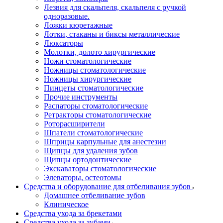
Лезвия для скальпеля, скальпеля с ручкой
одноразовые.
Ложки кюретажные
Лотки, стаканы и биксы металлические
Люксаторы
Молотки, долото хирургические
Ножи стоматологические
Ножницы стоматологические
Ножницы хирургические
Пинцеты стоматологические
Прочие инструменты
Распаторы стоматологические
Ретракторы стоматологические
Роторасширители
Шпатели стоматологические
Шприцы карпульные для анестезии
Щипцы для удаления зубов
Щипцы ортодонтические
Экскаваторы стоматологические
Элеваторы, остеотомы
Средства и оборудование для отбеливания зубов
Домашнее отбеливание зубов
Клиническое
Средства ухода за брекетами
Средства ухода за зубами