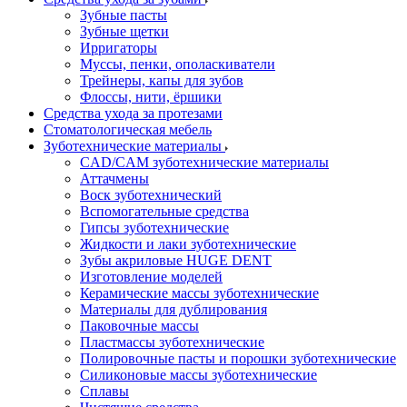
Зубные пасты
Зубные щетки
Ирригаторы
Муссы, пенки, ополаскиватели
Трейнеры, капы для зубов
Флоссы, нити, ёршики
Средства ухода за протезами
Стоматологическая мебель
Зуботехнические материалы
CAD/CAM зуботехнические материалы
Аттачмены
Воск зуботехнический
Вспомогательные средства
Гипсы зуботехнические
Жидкости и лаки зуботехнические
Зубы акриловые HUGE DENT
Изготовление моделей
Керамические массы зуботехнические
Материалы для дублирования
Паковочные массы
Пластмассы зуботехнические
Полировочные пасты и порошки зуботехнические
Силиконовые массы зуботехнические
Сплавы