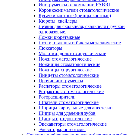
Инструменты от компании FABRI
Коронкосниматели стоматологические
Кусачки костные (щипцы костные)
Кюреты, скейлеры
Лезвия для скальпеля, скальпеля с ручкой
одноразовые.
Ложки кюретажные
Лотки, стаканы и биксы металлические
Люксаторы
Молотки, долото хирургические
Ножи стоматологические
Ножницы стоматологические
Ножницы хирургические
Пинцеты стоматологические
Прочие инструменты
Распаторы стоматологические
Ретракторы стоматологические
Роторасширители
Шпатели стоматологические
Шприцы карпульные для анестезии
Щипцы для удаления зубов
Щипцы ортодонтические
Экскаваторы стоматологические
Элеваторы, остеотомы
Средства и оборудование для отбеливания зубов