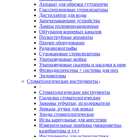
Аппарат для обрезки гуттаперчи
Глассперленовые стерилизаторы
Дистиллятор для воды
Запечатывающие устройства
Лампы полимеризационные
Обтурация корневых каналов
Пескоструйные аппараты
Прочее оборудование
Радиовизиографы
Сухожаровые стерилизаторы
Ультразвуковые мойки
Ультразвуковые скалеры и насадки к ним
Физиодиспенсеры + системы для них
Эндомоторы
Стоматологические инструменты
Стоматологические инструменты
Гладилки стоматологические
Зажимы зубчатые, иглодержатели
Зеркала, ручки для зеркал
Зонды стоматологические
Иглы карпульные для анестезии
Измерительные приборы (микрометры,
калибраторы и тд.)
Инструменты для остеопластики