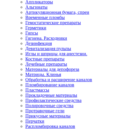
Аппликаторы
Альгинаты
Артикуляционная бумага, спреи
Временные пломбы
Гемостатические препараты
Герметики
Гипсы
Гигиена. Расходники
Дезинфекция
Девитализация пульпы
Иглы и шприцы для анестезии.
Костные препараты
Лечебные препараты
Материалы для депофореза
Матрицы. Клинья
Обработка и расширение каналов
Пломбирование каналов
Пластмассы
Прокладочные материалы
Профилактические средства
Полировочные средства
Протравочные гели
Прикусные материалы
Перчатки
Распломбировка каналов