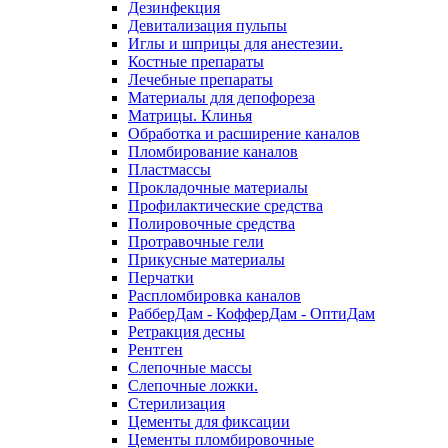
Дезинфекция
Девитализация пульпы
Иглы и шприцы для анестезии.
Костные препараты
Лечебные препараты
Материалы для депофореза
Матрицы. Клинья
Обработка и расширение каналов
Пломбирование каналов
Пластмассы
Прокладочные материалы
Профилактические средства
Полировочные средства
Протравочные гели
Прикусные материалы
Перчатки
Распломбировка каналов
РабберДам - КофферДам - ОптиДам
Ретракция десны
Рентген
Слепочные массы
Слепочные ложки.
Стерилизация
Цементы для фиксации
Цементы пломбировочные