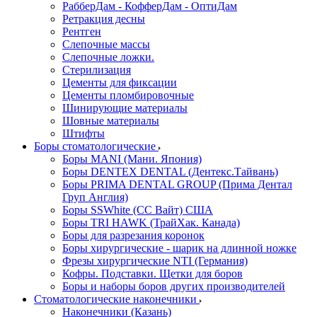
РабберДам - КофферДам - ОптиДам
Ретракция десны
Рентген
Слепочные массы
Слепочные ложки.
Стерилизация
Цементы для фиксации
Цементы пломбировочные
Шинирующие материалы
Шовные материалы
Штифты
Боры стоматологические
Боры MANI (Мани. Япония)
Боры DENTEX DENTAL (Дентекс.Тайвань)
Боры PRIMA DENTAL GROUP (Прима Дентал
Груп Англия)
Боры SSWhite (СС Вайт) США
Боры TRI HAWK (ТрайХак. Канада)
Боры для разрезания коронок
Боры хирургические - шарик на длинной ножке
Фрезы хирургические NTI (Германия)
Кофры. Подставки. Щетки для боров
Боры и наборы боров других производителей
Стоматологические наконечники
Наконечники (Казань)