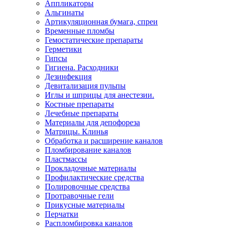
Аппликаторы
Альгинаты
Артикуляционная бумага, спреи
Временные пломбы
Гемостатические препараты
Герметики
Гипсы
Гигиена. Расходники
Дезинфекция
Девитализация пульпы
Иглы и шприцы для анестезии.
Костные препараты
Лечебные препараты
Материалы для депофореза
Матрицы. Клинья
Обработка и расширение каналов
Пломбирование каналов
Пластмассы
Прокладочные материалы
Профилактические средства
Полировочные средства
Протравочные гели
Прикусные материалы
Перчатки
Распломбировка каналов