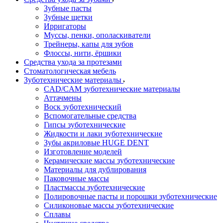
Зубные пасты
Зубные щетки
Ирригаторы
Муссы, пенки, ополаскиватели
Трейнеры, капы для зубов
Флоссы, нити, ёршики
Средства ухода за протезами
Стоматологическая мебель
Зуботехнические материалы
CAD/CAM зуботехнические материалы
Аттачмены
Воск зуботехнический
Вспомогательные средства
Гипсы зуботехнические
Жидкости и лаки зуботехнические
Зубы акриловые HUGE DENT
Изготовление моделей
Керамические массы зуботехнические
Материалы для дублирования
Паковочные массы
Пластмассы зуботехнические
Полировочные пасты и порошки зуботехнические
Силиконовые массы зуботехнические
Сплавы