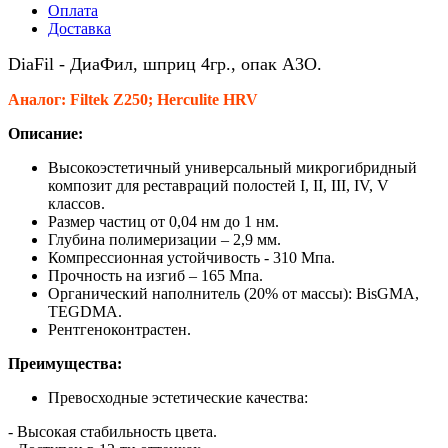
Оплата
Доставка
DiaFil - ДиаФил, шприц 4гр., опак A3O
.
Аналог: Filtek Z250;
Herculite HRV
Описание:
Высокоэстетичный универсальный микрогибридный
композит для реставраций полостей I, II, III, IV, V
классов.
Размер частиц от 0,04 нм до 1 нм.
Глубина полимеризации – 2,9 мм.
Компрессионная устойчивость - 310 Мпа.
Прочность на изгиб – 165 Мпа.
Органический наполнитель (20% от массы): BisGMA,
TEGDMA.
Рентгеноконтрастен.
Преимущества:
Превосходные эстетические качества:
- Высокая стабильность цвета.