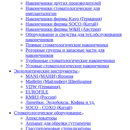
Наконечники других производителей
Наконечники стоматологические для
импланталогии
Наконечники фирмы Kavo (Германия)
Наконечники фирмы SOCO (Китай)
Наконечники фирмы W&H (Австрия)
Оборудование и средства для тех.обслуживания
наконечников
Прямые стоматологические наконечники
Роторные группы и запасные части для
наконечников
Турбинные стоматологические наконечники
Угловые стоматологические наконечники
Эндодонтические инструменты
MANI (МАНИ) Япония
Maillefer (Майлифер) Швейцария
VDW (Германия).
EUROFILE
КМИЗ (Россия)
Линейки. Эндобоксы. Кофры и тд.
SOCO - COXO (Китай)
Стоматологическое оборудование
Апекслокаторы
Аппарат для обрезки гуттаперчи
Глассперленовые стерилизаторы