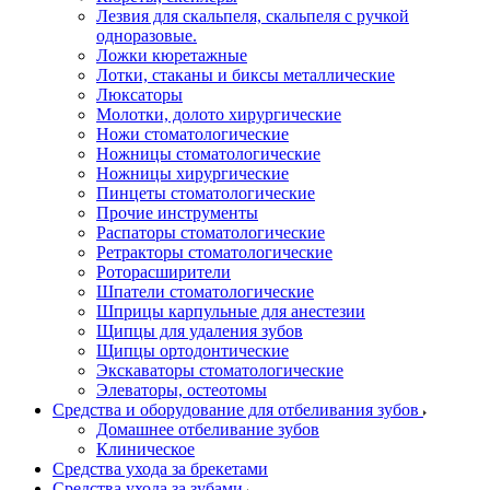
Лезвия для скальпеля, скальпеля с ручкой
одноразовые.
Ложки кюретажные
Лотки, стаканы и биксы металлические
Люксаторы
Молотки, долото хирургические
Ножи стоматологические
Ножницы стоматологические
Ножницы хирургические
Пинцеты стоматологические
Прочие инструменты
Распаторы стоматологические
Ретракторы стоматологические
Роторасширители
Шпатели стоматологические
Шприцы карпульные для анестезии
Щипцы для удаления зубов
Щипцы ортодонтические
Экскаваторы стоматологические
Элеваторы, остеотомы
Средства и оборудование для отбеливания зубов
Домашнее отбеливание зубов
Клиническое
Средства ухода за брекетами
Средства ухода за зубами