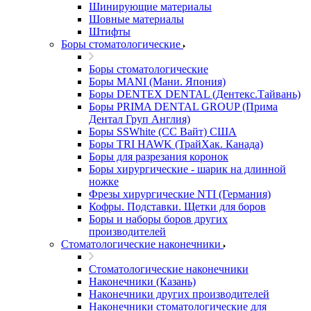
Шинирующие материалы
Шовные материалы
Штифты
Боры стоматологические
Боры стоматологические
Боры MANI (Мани. Япония)
Боры DENTEX DENTAL (Дентекс.Тайвань)
Боры PRIMA DENTAL GROUP (Прима
Дентал Груп Англия)
Боры SSWhite (СС Вайт) США
Боры TRI HAWK (ТрайХак. Канада)
Боры для разрезания коронок
Боры хирургические - шарик на длинной
ножке
Фрезы хирургические NTI (Германия)
Кофры. Подставки. Щетки для боров
Боры и наборы боров других
производителей
Стоматологические наконечники
Стоматологические наконечники
Наконечники (Казань)
Наконечники других производителей
Наконечники стоматологические для