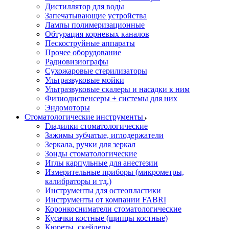
Дистиллятор для воды
Запечатывающие устройства
Лампы полимеризационные
Обтурация корневых каналов
Пескоструйные аппараты
Прочее оборудование
Радиовизиографы
Сухожаровые стерилизаторы
Ультразвуковые мойки
Ультразвуковые скалеры и насадки к ним
Физиодиспенсеры + системы для них
Эндомоторы
Стоматологические инструменты
Гладилки стоматологические
Зажимы зубчатые, иглодержатели
Зеркала, ручки для зеркал
Зонды стоматологические
Иглы карпульные для анестезии
Измерительные приборы (микрометры,
калибраторы и тд.)
Инструменты для остеопластики
Инструменты от компании FABRI
Коронкосниматели стоматологические
Кусачки костные (щипцы костные)
Кюреты, скейлеры