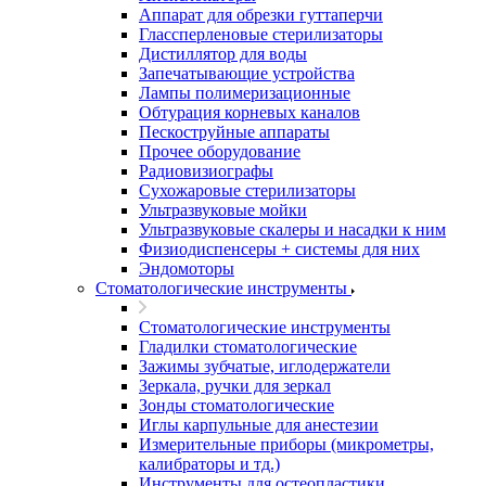
Аппарат для обрезки гуттаперчи
Глассперленовые стерилизаторы
Дистиллятор для воды
Запечатывающие устройства
Лампы полимеризационные
Обтурация корневых каналов
Пескоструйные аппараты
Прочее оборудование
Радиовизиографы
Сухожаровые стерилизаторы
Ультразвуковые мойки
Ультразвуковые скалеры и насадки к ним
Физиодиспенсеры + системы для них
Эндомоторы
Стоматологические инструменты
Стоматологические инструменты
Гладилки стоматологические
Зажимы зубчатые, иглодержатели
Зеркала, ручки для зеркал
Зонды стоматологические
Иглы карпульные для анестезии
Измерительные приборы (микрометры,
калибраторы и тд.)
Инструменты для остеопластики