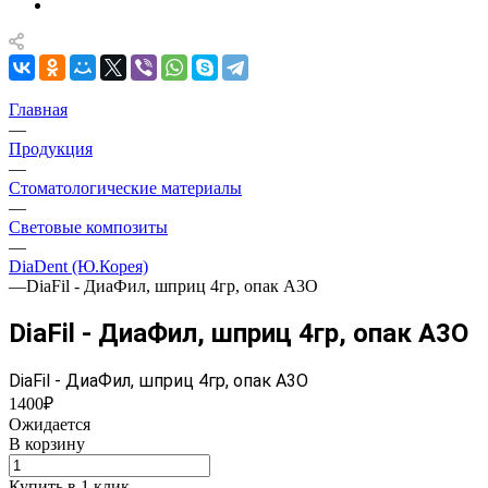
Главная
—
Продукция
—
Стоматологические материалы
—
Световые композиты
—
DiaDent (Ю.Корея)
—
DiaFil - ДиаФил, шприц 4гр, опак A3O
DiaFil - ДиаФил, шприц 4гр, опак A3O
DiaFil - ДиаФил, шприц 4гр, опак A3O
1400₽
Ожидается
В корзину
Купить в 1 клик