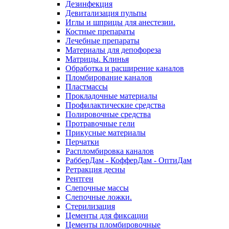
Дезинфекция
Девитализация пульпы
Иглы и шприцы для анестезии.
Костные препараты
Лечебные препараты
Материалы для депофореза
Матрицы. Клинья
Обработка и расширение каналов
Пломбирование каналов
Пластмассы
Прокладочные материалы
Профилактические средства
Полировочные средства
Протравочные гели
Прикусные материалы
Перчатки
Распломбировка каналов
РабберДам - КофферДам - ОптиДам
Ретракция десны
Рентген
Слепочные массы
Слепочные ложки.
Стерилизация
Цементы для фиксации
Цементы пломбировочные