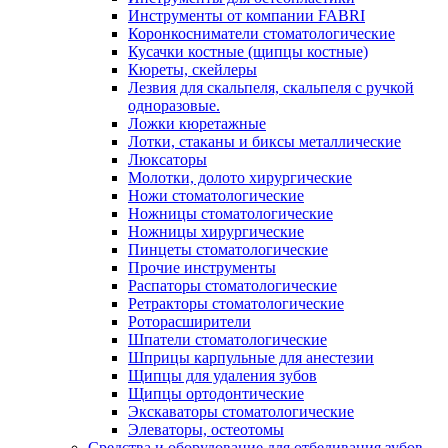
Инструменты от компании FABRI
Коронкосниматели стоматологические
Кусачки костные (щипцы костные)
Кюреты, скейлеры
Лезвия для скальпеля, скальпеля с ручкой
одноразовые.
Ложки кюретажные
Лотки, стаканы и биксы металлические
Люксаторы
Молотки, долото хирургические
Ножи стоматологические
Ножницы стоматологические
Ножницы хирургические
Пинцеты стоматологические
Прочие инструменты
Распаторы стоматологические
Ретракторы стоматологические
Роторасширители
Шпатели стоматологические
Шприцы карпульные для анестезии
Щипцы для удаления зубов
Щипцы ортодонтические
Экскаваторы стоматологические
Элеваторы, остеотомы
Средства и оборудование для отбеливания зубов