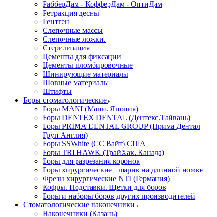
РабберДам - КофферДам - ОптиДам
Ретракция десны
Рентген
Слепочные массы
Слепочные ложки.
Стерилизация
Цементы для фиксации
Цементы пломбировочные
Шинирующие материалы
Шовные материалы
Штифты
Боры стоматологические
Боры MANI (Мани. Япония)
Боры DENTEX DENTAL (Дентекс.Тайвань)
Боры PRIMA DENTAL GROUP (Прима Дентал
Груп Англия)
Боры SSWhite (СС Вайт) США
Боры TRI HAWK (ТрайХак. Канада)
Боры для разрезания коронок
Боры хирургические - шарик на длинной ножке
Фрезы хирургические NTI (Германия)
Кофры. Подставки. Щетки для боров
Боры и наборы боров других производителей
Стоматологические наконечники
Наконечники (Казань)