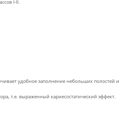
ссов I-II.
печивает удобное заполнение небольших полостей и
ра, т.е. выраженный кариесостатический эффект.