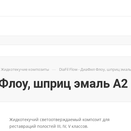
—
Жидкотекучие композиты
DiaFil Flow - ДиаФил Флоу, шприц эмал
л Флоу, шприц эмаль A2
Жидкотекучий светоотверждаемый композит для
реставраций полостей III, IV, V классов.