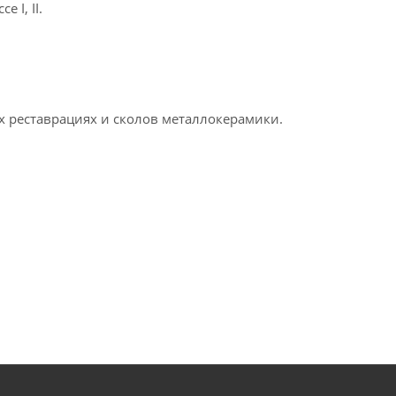
 I, II.
х реставрациях и сколов металлокерамики.