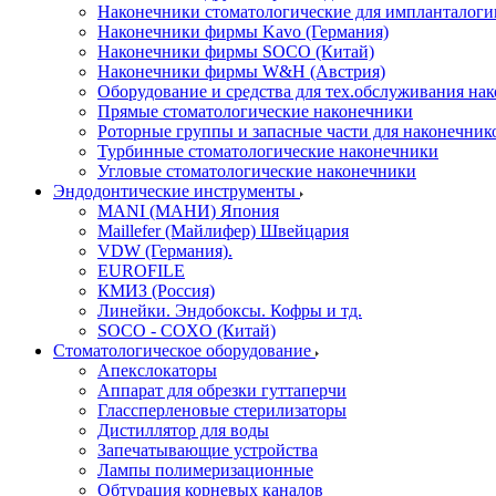
Наконечники стоматологические для импланталоги
Наконечники фирмы Kavo (Германия)
Наконечники фирмы SOCO (Китай)
Наконечники фирмы W&H (Австрия)
Оборудование и средства для тех.обслуживания на
Прямые стоматологические наконечники
Роторные группы и запасные части для наконечник
Турбинные стоматологические наконечники
Угловые стоматологические наконечники
Эндодонтические инструменты
MANI (МАНИ) Япония
Maillefer (Майлифер) Швейцария
VDW (Германия).
EUROFILE
КМИЗ (Россия)
Линейки. Эндобоксы. Кофры и тд.
SOCO - COXO (Китай)
Стоматологическое оборудование
Апекслокаторы
Аппарат для обрезки гуттаперчи
Глассперленовые стерилизаторы
Дистиллятор для воды
Запечатывающие устройства
Лампы полимеризационные
Обтурация корневых каналов