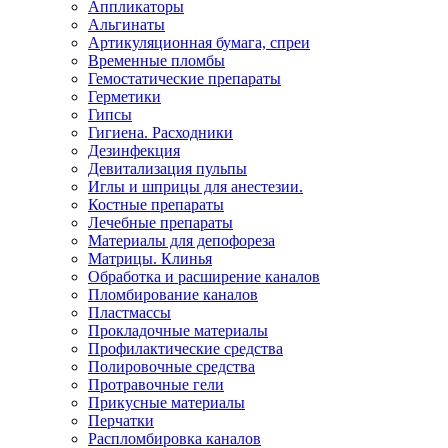
Аппликаторы
Альгинаты
Артикуляционная бумага, спреи
Временные пломбы
Гемостатические препараты
Герметики
Гипсы
Гигиена. Расходники
Дезинфекция
Девитализация пульпы
Иглы и шприцы для анестезии.
Костные препараты
Лечебные препараты
Материалы для депофореза
Матрицы. Клинья
Обработка и расширение каналов
Пломбирование каналов
Пластмассы
Прокладочные материалы
Профилактические средства
Полировочные средства
Протравочные гели
Прикусные материалы
Перчатки
Распломбировка каналов