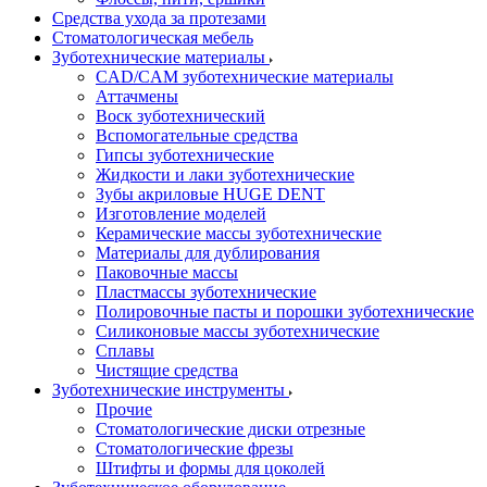
Средства ухода за протезами
Стоматологическая мебель
Зуботехнические материалы
CAD/CAM зуботехнические материалы
Аттачмены
Воск зуботехнический
Вспомогательные средства
Гипсы зуботехнические
Жидкости и лаки зуботехнические
Зубы акриловые HUGE DENT
Изготовление моделей
Керамические массы зуботехнические
Материалы для дублирования
Паковочные массы
Пластмассы зуботехнические
Полировочные пасты и порошки зуботехнические
Силиконовые массы зуботехнические
Сплавы
Чистящие средства
Зуботехнические инструменты
Прочие
Стоматологические диски отрезные
Стоматологические фрезы
Штифты и формы для цоколей