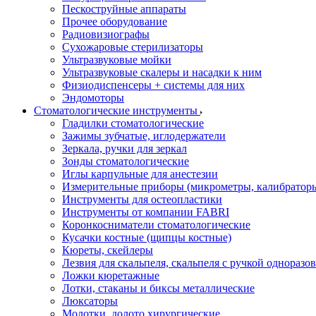
Пескоструйные аппараты
Прочее оборудование
Радиовизиографы
Сухожаровые стерилизаторы
Ультразвуковые мойки
Ультразвуковые скалеры и насадки к ним
Физиодиспенсеры + системы для них
Эндомоторы
Стоматологические инструменты
Гладилки стоматологические
Зажимы зубчатые, иглодержатели
Зеркала, ручки для зеркал
Зонды стоматологические
Иглы карпульные для анестезии
Измерительные приборы (микрометры, калибраторы
Инструменты для остеопластики
Инструменты от компании FABRI
Коронкосниматели стоматологические
Кусачки костные (щипцы костные)
Кюреты, скейлеры
Лезвия для скальпеля, скальпеля с ручкой одноразо
Ложки кюретажные
Лотки, стаканы и биксы металлические
Люксаторы
Молотки, долото хирургические