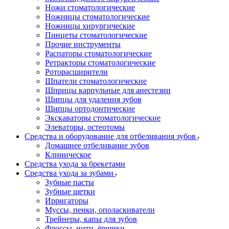
Ножи стоматологические
Ножницы стоматологические
Ножницы хирургические
Пинцеты стоматологические
Прочие инструменты
Распаторы стоматологические
Ретракторы стоматологические
Роторасширители
Шпатели стоматологические
Шприцы карпульные для анестезии
Щипцы для удаления зубов
Щипцы ортодонтические
Экскаваторы стоматологические
Элеваторы, остеотомы
Средства и оборудование для отбеливания зубов
Домашнее отбеливание зубов
Клиническое
Средства ухода за брекетами
Средства ухода за зубами
Зубные пасты
Зубные щетки
Ирригаторы
Муссы, пенки, ополаскиватели
Трейнеры, капы для зубов
Флоссы, нити, ёршики