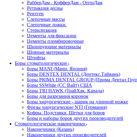
РабберДам - КофферДам - ОптиДам
Ретракция десны
Рентген
Слепочные массы
Слепочные ложки.
Стерилизация
Цементы для фиксации
Цементы пломбировочные
Шинирующие материалы
Шовные материалы
Штифты
Боры стоматологические
Боры MANI (Мани. Япония)
Боры DENTEX DENTAL (Дентекс.Тайвань)
Боры PRIMA DENTAL GROUP (Прима Дентал Груп
Боры SSWhite (СС Вайт) США
Боры TRI HAWK (ТрайХак. Канада)
Боры для разрезания коронок
Боры хирургические - шарик на длинной ножке
Фрезы хирургические NTI (Германия)
Кофры. Подставки. Щетки для боров
Боры и наборы боров других производителей
Стоматологические наконечники
Наконечники (Казань)
Наконечники других производителей