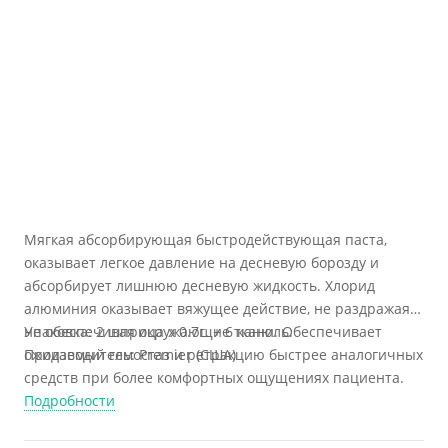
Мягкая абсорбирующая быстродействующая паста,
оказывает легкое давление на десневую борозду и
абсорбирует лишнюю десневую жидкость. Хлорид
алюминия оказывает вяжущее действие, не раздражая и
не обеспечивая окружающие ткани. Обеспечивает
Упаковка: 2 шприца х 0.7г. + 6 канюль.
ожидаемый гемостаз и ретракцию быстрее аналогичных
Производитель: Premier (США)
средств при более комфортных ощущениях пациента.
Подробности