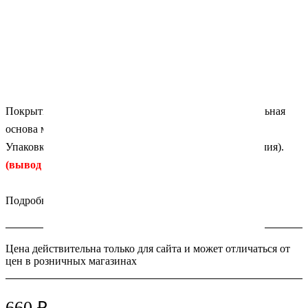
Покрытие для лотков из гофрированной бумаги, идеальная
основа между лотком и инструментами. Цвет -
белые
.
Упаковка: 250 штук. Производитель: EURONDA (Италия).
(вывод из складского ассортимента)
Подробности
Цена действительна только для сайта и может отличаться от
цен в розничных магазинах
660 ₽