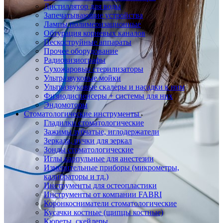
Дистиллятор для воды
Запечатывающие устройства
Лампы полимеризационные
Обтурация корневых каналов
Пескоструйные аппараты
Прочее оборудование
Радиовизиографы
Сухожаровые стерилизаторы
Ультразвуковые мойки
Ультразвуковые скалеры и насадки к ним
Физиодиспенсеры + системы для них
Эндомоторы
Стоматологические инструменты
Гладилки стоматологические
Зажимы зубчатые, иглодержатели
Зеркала, ручки для зеркал
Зонды стоматологические
Иглы карпульные для анестезии
Измерительные приборы (микрометры,
калибраторы и тд.)
Инструменты для остеопластики
Инструменты от компании FABRI
Коронкосниматели стоматологические
Кусачки костные (щипцы костные)
Кюреты, скейлеры