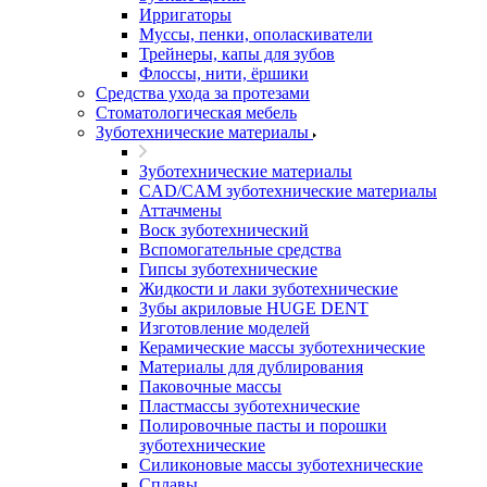
Ирригаторы
Муссы, пенки, ополаскиватели
Трейнеры, капы для зубов
Флоссы, нити, ёршики
Средства ухода за протезами
Стоматологическая мебель
Зуботехнические материалы
Зуботехнические материалы
CAD/CAM зуботехнические материалы
Аттачмены
Воск зуботехнический
Вспомогательные средства
Гипсы зуботехнические
Жидкости и лаки зуботехнические
Зубы акриловые HUGE DENT
Изготовление моделей
Керамические массы зуботехнические
Материалы для дублирования
Паковочные массы
Пластмассы зуботехнические
Полировочные пасты и порошки
зуботехнические
Силиконовые массы зуботехнические
Сплавы