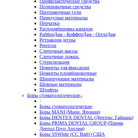
Профилактические средства
Полировочные средства
Протравочные гели
Прикусные материалы
Перчатки
Распломбировка каналов
РабберДам - КофферДам - ОптиДам
Ретракция десны
Рентген
Слепочные массы
Слепочные ложки.
Стерилизация
Цементы для фиксации
Цементы пломбировочные
Шинирующие материалы
Шовные материалы
Штифты
Боры стоматологические
Боры стоматологические
Боры MANI (Мани. Япония)
Боры DENTEX DENTAL (Дентекс.Тайвань)
Боры PRIMA DENTAL GROUP (Прима
Дентал Груп Англия)
Боры SSWhite (СС Вайт) США