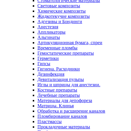
Стоматологические материалы
Световые композиты
Химические композиты
Жидкотекучие композиты
Адгезивы и Бондинги
Анестезия
Аппликаторы
Альгинаты
Артикуляционная бумага, спреи
Временные пломбы
Гемостатические препараты
Герметики
Гипсы
Гигиена. Расходники
Дезинфекция
Девитализация пульпы
Иглы и шприцы для анестезии.
Костные препараты
Лечебные препараты
Материалы для депофореза
Матрицы. Клинья
Обработка и расширение каналов
Пломбирование каналов
Пластмассы
Прокладочные материалы