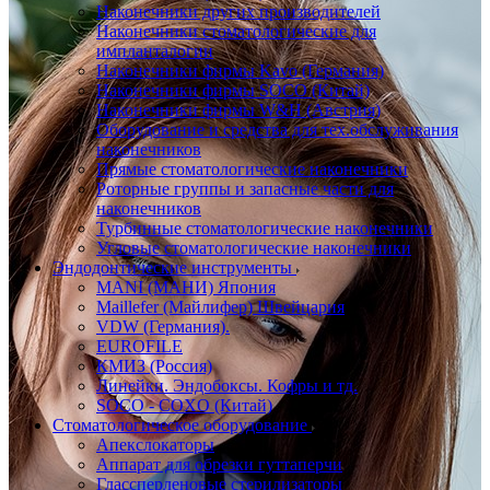
Наконечники других производителей
Наконечники стоматологические для
импланталогии
Наконечники фирмы Kavo (Германия)
Наконечники фирмы SOCO (Китай)
Наконечники фирмы W&H (Австрия)
Оборудование и средства для тех.обслуживания
наконечников
Прямые стоматологические наконечники
Роторные группы и запасные части для
наконечников
Турбинные стоматологические наконечники
Угловые стоматологические наконечники
Эндодонтические инструменты
MANI (МАНИ) Япония
Maillefer (Майлифер) Швейцария
VDW (Германия).
EUROFILE
КМИЗ (Россия)
Линейки. Эндобоксы. Кофры и тд.
SOCO - COXO (Китай)
Стоматологическое оборудование
Апекслокаторы
Аппарат для обрезки гуттаперчи
Глассперленовые стерилизаторы