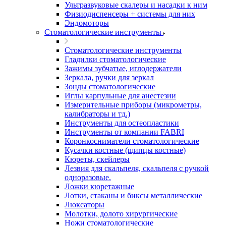
Ультразвуковые скалеры и насадки к ним
Физиодиспенсеры + системы для них
Эндомоторы
Стоматологические инструменты
Стоматологические инструменты
Гладилки стоматологические
Зажимы зубчатые, иглодержатели
Зеркала, ручки для зеркал
Зонды стоматологические
Иглы карпульные для анестезии
Измерительные приборы (микрометры,
калибраторы и тд.)
Инструменты для остеопластики
Инструменты от компании FABRI
Коронкосниматели стоматологические
Кусачки костные (щипцы костные)
Кюреты, скейлеры
Лезвия для скальпеля, скальпеля с ручкой
одноразовые.
Ложки кюретажные
Лотки, стаканы и биксы металлические
Люксаторы
Молотки, долото хирургические
Ножи стоматологические