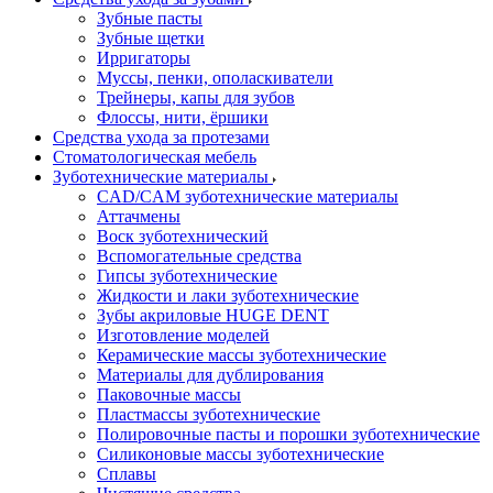
Зубные пасты
Зубные щетки
Ирригаторы
Муссы, пенки, ополаскиватели
Трейнеры, капы для зубов
Флоссы, нити, ёршики
Средства ухода за протезами
Стоматологическая мебель
Зуботехнические материалы
CAD/CAM зуботехнические материалы
Аттачмены
Воск зуботехнический
Вспомогательные средства
Гипсы зуботехнические
Жидкости и лаки зуботехнические
Зубы акриловые HUGE DENT
Изготовление моделей
Керамические массы зуботехнические
Материалы для дублирования
Паковочные массы
Пластмассы зуботехнические
Полировочные пасты и порошки зуботехнические
Силиконовые массы зуботехнические
Сплавы