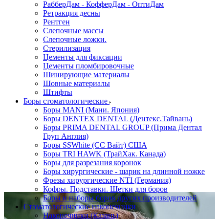
РабберДам - КофферДам - ОптиДам
Ретракция десны
Рентген
Слепочные массы
Слепочные ложки.
Стерилизация
Цементы для фиксации
Цементы пломбировочные
Шинирующие материалы
Шовные материалы
Штифты
Боры стоматологические
Боры MANI (Мани. Япония)
Боры DENTEX DENTAL (Дентекс.Тайвань)
Боры PRIMA DENTAL GROUP (Прима Дентал
Груп Англия)
Боры SSWhite (СС Вайт) США
Боры TRI HAWK (ТрайХак. Канада)
Боры для разрезания коронок
Боры хирургические - шарик на длинной ножке
Фрезы хирургические NTI (Германия)
Кофры. Подставки. Щетки для боров
Боры и наборы боров других производителей
Стоматологические наконечники
Наконечники (Казань)