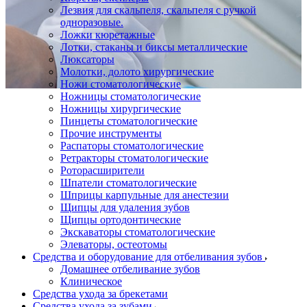
Лезвия для скальпеля, скальпеля с ручкой
одноразовые.
Ложки кюретажные
Лотки, стаканы и биксы металлические
Люксаторы
Молотки, долото хирургические
Ножи стоматологические
Ножницы стоматологические
Ножницы хирургические
Пинцеты стоматологические
Прочие инструменты
Распаторы стоматологические
Ретракторы стоматологические
Роторасширители
Шпатели стоматологические
Шприцы карпульные для анестезии
Щипцы для удаления зубов
Щипцы ортодонтические
Экскаваторы стоматологические
Элеваторы, остеотомы
Средства и оборудование для отбеливания зубов
Домашнее отбеливание зубов
Клиническое
Средства ухода за брекетами
Средства ухода за зубами