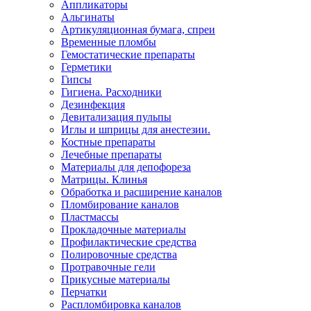
Аппликаторы
Альгинаты
Артикуляционная бумага, спреи
Временные пломбы
Гемостатические препараты
Герметики
Гипсы
Гигиена. Расходники
Дезинфекция
Девитализация пульпы
Иглы и шприцы для анестезии.
Костные препараты
Лечебные препараты
Материалы для депофореза
Матрицы. Клинья
Обработка и расширение каналов
Пломбирование каналов
Пластмассы
Прокладочные материалы
Профилактические средства
Полировочные средства
Протравочные гели
Прикусные материалы
Перчатки
Распломбировка каналов