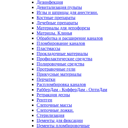
Дезинфекция
Девитализация пульпы
Иглы и шприцы для анестезии.
Костные препараты
Лечебные препараты
Материалы для депофореза
Матрицы. Клинья
Обработка и расширение каналов
Пломбирование каналов
Пластмассы
Прокладочные материалы
Профилактические средства
Полировочные средства
Протравочные гели
Прикусные материалы
Перчатки
Распломбировка каналов
РабберДам - КофферДам - ОптиДам
Ретракция десны
Рентген
Слепочные массы
Слепочные ложки.
Стерилизация
Цементы для фиксации
Цементы пломбировочные