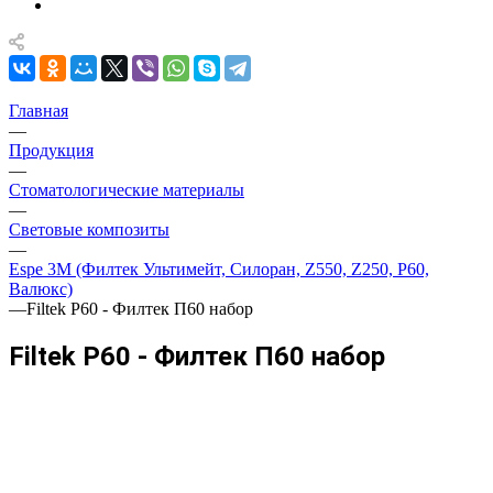
Главная
—
Продукция
—
Стоматологические материалы
—
Световые композиты
—
Espe 3M (Филтек Ультимейт, Силоран, Z550, Z250, P60,
Валюкс)
—
Filtek P60 - Филтек П60 набор
Filtek P60 - Филтек П60 набор