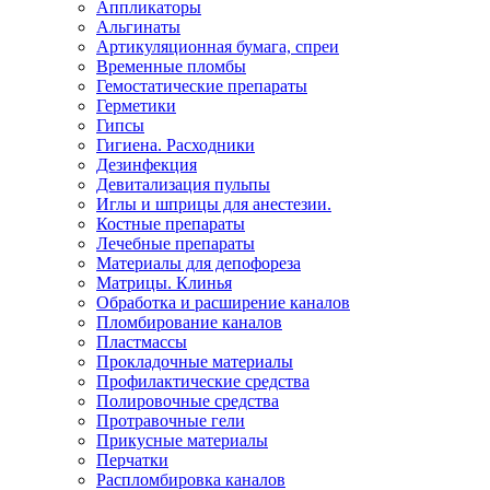
Аппликаторы
Альгинаты
Артикуляционная бумага, спреи
Временные пломбы
Гемостатические препараты
Герметики
Гипсы
Гигиена. Расходники
Дезинфекция
Девитализация пульпы
Иглы и шприцы для анестезии.
Костные препараты
Лечебные препараты
Материалы для депофореза
Матрицы. Клинья
Обработка и расширение каналов
Пломбирование каналов
Пластмассы
Прокладочные материалы
Профилактические средства
Полировочные средства
Протравочные гели
Прикусные материалы
Перчатки
Распломбировка каналов