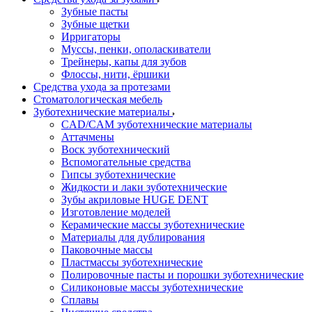
Зубные пасты
Зубные щетки
Ирригаторы
Муссы, пенки, ополаскиватели
Трейнеры, капы для зубов
Флоссы, нити, ёршики
Средства ухода за протезами
Стоматологическая мебель
Зуботехнические материалы
CAD/CAM зуботехнические материалы
Аттачмены
Воск зуботехнический
Вспомогательные средства
Гипсы зуботехнические
Жидкости и лаки зуботехнические
Зубы акриловые HUGE DENT
Изготовление моделей
Керамические массы зуботехнические
Материалы для дублирования
Паковочные массы
Пластмассы зуботехнические
Полировочные пасты и порошки зуботехнические
Силиконовые массы зуботехнические
Сплавы