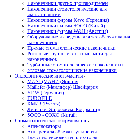
Наконечники других производителей
Наконечники стоматологические для
импланталогии
Наконечники фирмы Kavo (Германия)
Наконечники фирмы SOCO (Китай)
Наконечники фирмы W&H (Австрия)
Оборудование и средства для тех.обслуживания
наконечников
Прямые стоматологические наконечники
Роторные группы и запасные части для
наконечников
Турбинные стоматологические наконечники
Угловые стоматологические наконечники
Эндодонтические инструменты
MANI (МАНИ) Япония
Maillefer (Майлифер) Швейцария
VDW (Германия).
EUROFILE
КМИЗ (Россия)
Линейки. Эндобоксы. Кофры и тд.
SOCO - COXO (Китай)
Стоматологическое оборудование
Апекслокаторы
Аппарат для обрезки гуттаперчи
Глассперленовые стерилизаторы