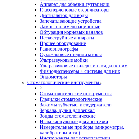
Аппарат для обрезки гуттаперчи
Глассперленовые стерилизаторы
Дистиллятор для воды
Запечатывающие устройства
Лампы полимеризационные
Обтурация корневых каналов
Пескоструйные аппараты
Прочее оборудование
Радиовизиографы
Сухожаровые стерилизаторы
Ультразвуковые мойки
Ультразвуковые скалеры и насадки к ним
Физиодиспенсеры + системы для них
Эндомоторы
Стоматологические инструменты
Стоматологические инструменты
Гладилки стоматологические
Зажимы зубчатые, иглодержатели
Зеркала, ручки для зеркал
Зонды стоматологические
Иглы карпульные для анестезии
Измерительные приборы (микрометры,
калибраторы и тд.)
Инструменты для остеопластики