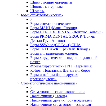
Шинирующие материалы
Шовные материалы
Штифты
Боры стоматологические
Боры стоматологические
Боры MANI (Мани. Япония)
Боры DENTEX DENTAL (Дентекс.Тайвань)
Боры PRIMA DENTAL GROUP (Прима
Дентал Груп Англия)
Боры SSWhite (СС Вайт) США
Боры TRI HAWK (ТрайХак. Канада)
Боры для разрезания коронок
Боры хирургические - шарик на длинной
ножке
Фрезы хирургические NTI (Германия)
Кофры. Подставки. Щетки для боров
Боры и наборы боров других
производителей
Стоматологические наконечники
Стоматологические наконечники
Наконечники (Казань)
Наконечники других производителей
Наконечники стоматологические для