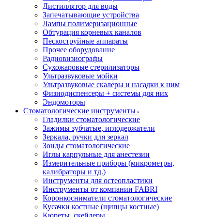
Дистиллятор для воды
Запечатывающие устройства
Лампы полимеризационные
Обтурация корневых каналов
Пескоструйные аппараты
Прочее оборудование
Радиовизиографы
Сухожаровые стерилизаторы
Ультразвуковые мойки
Ультразвуковые скалеры и насадки к ним
Физиодиспенсеры + системы для них
Эндомоторы
Стоматологические инструменты
Гладилки стоматологические
Зажимы зубчатые, иглодержатели
Зеркала, ручки для зеркал
Зонды стоматологические
Иглы карпульные для анестезии
Измерительные приборы (микрометры,
калибраторы и тд.)
Инструменты для остеопластики
Инструменты от компании FABRI
Коронкосниматели стоматологические
Кусачки костные (щипцы костные)
Кюреты, скейлеры