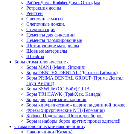
РабберДам - КофферДам - ОптиДам
Ретракция десны
Рентген
Слепочные массы
Слепочные ложки.
Стерилизация
Цементы для фиксации
Цементы пломбировочные
Шинирующие материалы
Шовные материалы
Штифты
Боры стоматологические
Боры MANI (Мани. Япония)
Боры DENTEX DENTAL (Дентекс.Тайвань)
Боры PRIMA DENTAL GROUP (Прима Дентал
Груп Англия)
Боры SSWhite (СС Вайт) США
Боры TRI HAWK (ТрайХак. Канада)
Боры для разрезания коронок
Боры хирургические - шарик на длинной ножке
Фрезы хирургические NTI (Германия)
Кофры. Подставки. Щетки для боров
Боры и наборы боров других производителей
Стоматологические наконечники
Наконечники (Казань)