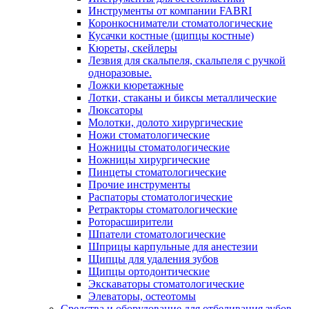
Инструменты от компании FABRI
Коронкосниматели стоматологические
Кусачки костные (щипцы костные)
Кюреты, скейлеры
Лезвия для скальпеля, скальпеля с ручкой
одноразовые.
Ложки кюретажные
Лотки, стаканы и биксы металлические
Люксаторы
Молотки, долото хирургические
Ножи стоматологические
Ножницы стоматологические
Ножницы хирургические
Пинцеты стоматологические
Прочие инструменты
Распаторы стоматологические
Ретракторы стоматологические
Роторасширители
Шпатели стоматологические
Шприцы карпульные для анестезии
Щипцы для удаления зубов
Щипцы ортодонтические
Экскаваторы стоматологические
Элеваторы, остеотомы
Средства и оборудование для отбеливания зубов