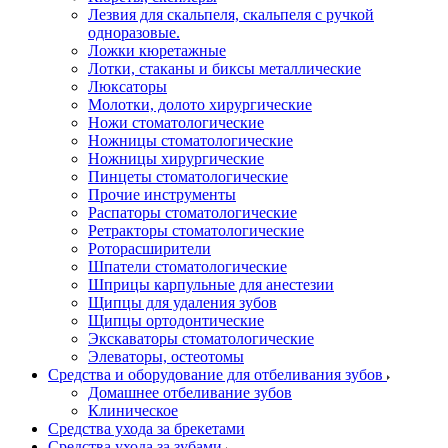
Лезвия для скальпеля, скальпеля с ручкой
одноразовые.
Ложки кюретажные
Лотки, стаканы и биксы металлические
Люксаторы
Молотки, долото хирургические
Ножи стоматологические
Ножницы стоматологические
Ножницы хирургические
Пинцеты стоматологические
Прочие инструменты
Распаторы стоматологические
Ретракторы стоматологические
Роторасширители
Шпатели стоматологические
Шприцы карпульные для анестезии
Щипцы для удаления зубов
Щипцы ортодонтические
Экскаваторы стоматологические
Элеваторы, остеотомы
Средства и оборудование для отбеливания зубов
Домашнее отбеливание зубов
Клиническое
Средства ухода за брекетами
Средства ухода за зубами