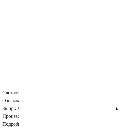
Cветоотверждаемый композит для жевательных зубов.
Ознакомительный набор:
3шпр.: А3, В2, С2, + сингл бонд 6мл. + протравка 3мл.).
Производитель:
3М (США).
Подробности