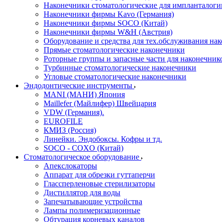
Наконечники стоматологические для импланталоги
Наконечники фирмы Kavo (Германия)
Наконечники фирмы SOCO (Китай)
Наконечники фирмы W&H (Австрия)
Оборудование и средства для тех.обслуживания на
Прямые стоматологические наконечники
Роторные группы и запасные части для наконечник
Турбинные стоматологические наконечники
Угловые стоматологические наконечники
Эндодонтические инструменты
MANI (МАНИ) Япония
Maillefer (Майлифер) Швейцария
VDW (Германия).
EUROFILE
КМИЗ (Россия)
Линейки. Эндобоксы. Кофры и тд.
SOCO - COXO (Китай)
Стоматологическое оборудование
Апекслокаторы
Аппарат для обрезки гуттаперчи
Глассперленовые стерилизаторы
Дистиллятор для воды
Запечатывающие устройства
Лампы полимеризационные
Обтурация корневых каналов