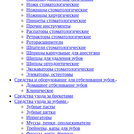
Ножи стоматологические
Ножницы стоматологические
Ножницы хирургические
Пинцеты стоматологические
Прочие инструменты
Распаторы стоматологические
Ретракторы стоматологические
Роторасширители
Шпатели стоматологические
Шприцы карпульные для анестезии
Щипцы для удаления зубов
Щипцы ортодонтические
Экскаваторы стоматологические
Элеваторы, остеотомы
Средства и оборудование для отбеливания зубов
Домашнее отбеливание зубов
Клиническое
Средства ухода за брекетами
Средства ухода за зубами
Зубные пасты
Зубные щетки
Ирригаторы
Муссы, пенки, ополаскиватели
Трейнеры, капы для зубов
Флоссы, нити, ёршики