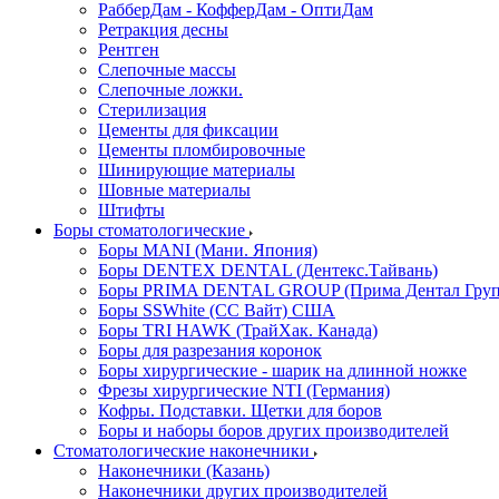
РабберДам - КофферДам - ОптиДам
Ретракция десны
Рентген
Слепочные массы
Слепочные ложки.
Стерилизация
Цементы для фиксации
Цементы пломбировочные
Шинирующие материалы
Шовные материалы
Штифты
Боры стоматологические
Боры MANI (Мани. Япония)
Боры DENTEX DENTAL (Дентекс.Тайвань)
Боры PRIMA DENTAL GROUP (Прима Дентал Груп
Боры SSWhite (СС Вайт) США
Боры TRI HAWK (ТрайХак. Канада)
Боры для разрезания коронок
Боры хирургические - шарик на длинной ножке
Фрезы хирургические NTI (Германия)
Кофры. Подставки. Щетки для боров
Боры и наборы боров других производителей
Стоматологические наконечники
Наконечники (Казань)
Наконечники других производителей