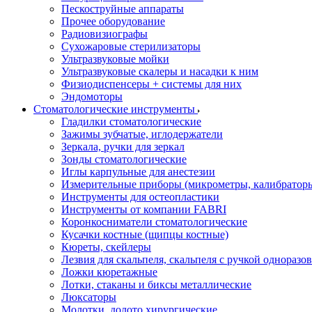
Пескоструйные аппараты
Прочее оборудование
Радиовизиографы
Сухожаровые стерилизаторы
Ультразвуковые мойки
Ультразвуковые скалеры и насадки к ним
Физиодиспенсеры + системы для них
Эндомоторы
Стоматологические инструменты
Гладилки стоматологические
Зажимы зубчатые, иглодержатели
Зеркала, ручки для зеркал
Зонды стоматологические
Иглы карпульные для анестезии
Измерительные приборы (микрометры, калибраторы
Инструменты для остеопластики
Инструменты от компании FABRI
Коронкосниматели стоматологические
Кусачки костные (щипцы костные)
Кюреты, скейлеры
Лезвия для скальпеля, скальпеля с ручкой одноразо
Ложки кюретажные
Лотки, стаканы и биксы металлические
Люксаторы
Молотки, долото хирургические