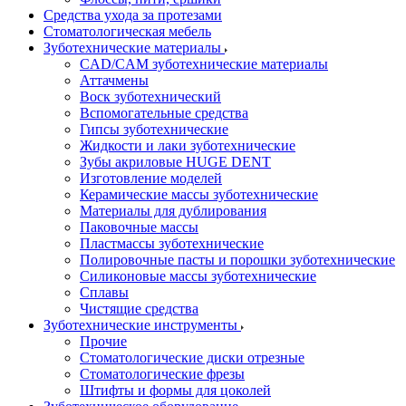
Средства ухода за протезами
Стоматологическая мебель
Зуботехнические материалы
CAD/CAM зуботехнические материалы
Аттачмены
Воск зуботехнический
Вспомогательные средства
Гипсы зуботехнические
Жидкости и лаки зуботехнические
Зубы акриловые HUGE DENT
Изготовление моделей
Керамические массы зуботехнические
Материалы для дублирования
Паковочные массы
Пластмассы зуботехнические
Полировочные пасты и порошки зуботехнические
Силиконовые массы зуботехнические
Сплавы
Чистящие средства
Зуботехнические инструменты
Прочие
Стоматологические диски отрезные
Стоматологические фрезы
Штифты и формы для цоколей