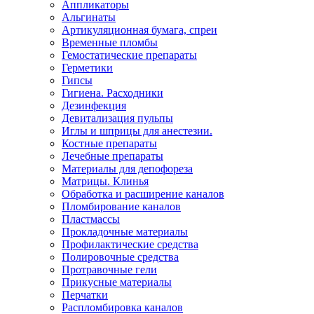
Аппликаторы
Альгинаты
Артикуляционная бумага, спреи
Временные пломбы
Гемостатические препараты
Герметики
Гипсы
Гигиена. Расходники
Дезинфекция
Девитализация пульпы
Иглы и шприцы для анестезии.
Костные препараты
Лечебные препараты
Материалы для депофореза
Матрицы. Клинья
Обработка и расширение каналов
Пломбирование каналов
Пластмассы
Прокладочные материалы
Профилактические средства
Полировочные средства
Протравочные гели
Прикусные материалы
Перчатки
Распломбировка каналов