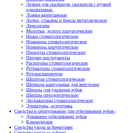
Лезвия для скальпеля, скальпеля с ручкой
одноразовые.
Ложки кюретажные
Лотки, стаканы и биксы металлические
Люксаторы
Молотки, долото хирургические
Ножи стоматологические
Ножницы стоматологические
Ножницы хирургические
Пинцеты стоматологические
Прочие инструменты
Распаторы стоматологические
Ретракторы стоматологические
Роторасширители
Шпатели стоматологические
Шприцы карпульные для анестезии
Щипцы для удаления зубов
Щипцы ортодонтические
Экскаваторы стоматологические
Элеваторы, остеотомы
Средства и оборудование для отбеливания зубов
Домашнее отбеливание зубов
Клиническое
Средства ухода за брекетами
Средства ухода за зубами