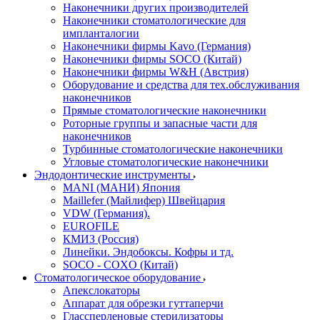
Наконечники других производителей
Наконечники стоматологические для
импланталогии
Наконечники фирмы Kavo (Германия)
Наконечники фирмы SOCO (Китай)
Наконечники фирмы W&H (Австрия)
Оборудование и средства для тех.обслуживания
наконечников
Прямые стоматологические наконечники
Роторные группы и запасные части для
наконечников
Турбинные стоматологические наконечники
Угловые стоматологические наконечники
Эндодонтические инструменты
MANI (МАНИ) Япония
Maillefer (Майлифер) Швейцария
VDW (Германия).
EUROFILE
КМИЗ (Россия)
Линейки. Эндобоксы. Кофры и тд.
SOCO - COXO (Китай)
Стоматологическое оборудование
Апекслокаторы
Аппарат для обрезки гуттаперчи
Глассперленовые стерилизаторы