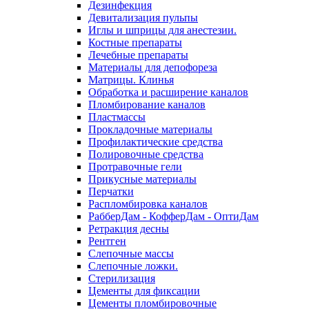
Дезинфекция
Девитализация пульпы
Иглы и шприцы для анестезии.
Костные препараты
Лечебные препараты
Материалы для депофореза
Матрицы. Клинья
Обработка и расширение каналов
Пломбирование каналов
Пластмассы
Прокладочные материалы
Профилактические средства
Полировочные средства
Протравочные гели
Прикусные материалы
Перчатки
Распломбировка каналов
РабберДам - КофферДам - ОптиДам
Ретракция десны
Рентген
Слепочные массы
Слепочные ложки.
Стерилизация
Цементы для фиксации
Цементы пломбировочные