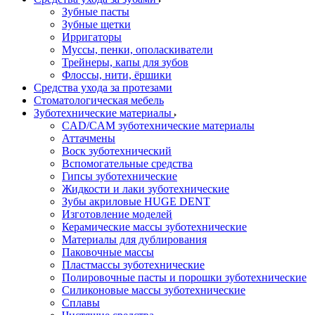
Зубные пасты
Зубные щетки
Ирригаторы
Муссы, пенки, ополаскиватели
Трейнеры, капы для зубов
Флоссы, нити, ёршики
Средства ухода за протезами
Стоматологическая мебель
Зуботехнические материалы
CAD/CAM зуботехнические материалы
Аттачмены
Воск зуботехнический
Вспомогательные средства
Гипсы зуботехнические
Жидкости и лаки зуботехнические
Зубы акриловые HUGE DENT
Изготовление моделей
Керамические массы зуботехнические
Материалы для дублирования
Паковочные массы
Пластмассы зуботехнические
Полировочные пасты и порошки зуботехнические
Силиконовые массы зуботехнические
Сплавы