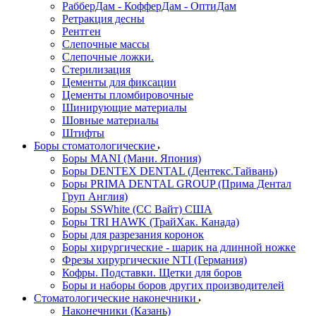
РабберДам - КофферДам - ОптиДам
Ретракция десны
Рентген
Слепочные массы
Слепочные ложки.
Стерилизация
Цементы для фиксации
Цементы пломбировочные
Шинирующие материалы
Шовные материалы
Штифты
Боры стоматологические
Боры MANI (Мани. Япония)
Боры DENTEX DENTAL (Дентекс.Тайвань)
Боры PRIMA DENTAL GROUP (Прима Дентал
Груп Англия)
Боры SSWhite (СС Вайт) США
Боры TRI HAWK (ТрайХак. Канада)
Боры для разрезания коронок
Боры хирургические - шарик на длинной ножке
Фрезы хирургические NTI (Германия)
Кофры. Подставки. Щетки для боров
Боры и наборы боров других производителей
Стоматологические наконечники
Наконечники (Казань)