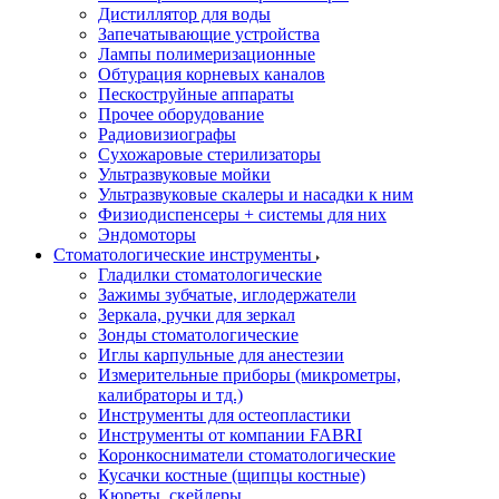
Дистиллятор для воды
Запечатывающие устройства
Лампы полимеризационные
Обтурация корневых каналов
Пескоструйные аппараты
Прочее оборудование
Радиовизиографы
Сухожаровые стерилизаторы
Ультразвуковые мойки
Ультразвуковые скалеры и насадки к ним
Физиодиспенсеры + системы для них
Эндомоторы
Стоматологические инструменты
Гладилки стоматологические
Зажимы зубчатые, иглодержатели
Зеркала, ручки для зеркал
Зонды стоматологические
Иглы карпульные для анестезии
Измерительные приборы (микрометры,
калибраторы и тд.)
Инструменты для остеопластики
Инструменты от компании FABRI
Коронкосниматели стоматологические
Кусачки костные (щипцы костные)
Кюреты, скейлеры