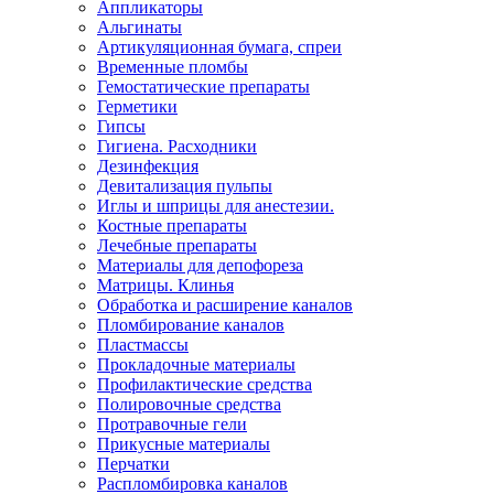
Аппликаторы
Альгинаты
Артикуляционная бумага, спреи
Временные пломбы
Гемостатические препараты
Герметики
Гипсы
Гигиена. Расходники
Дезинфекция
Девитализация пульпы
Иглы и шприцы для анестезии.
Костные препараты
Лечебные препараты
Материалы для депофореза
Матрицы. Клинья
Обработка и расширение каналов
Пломбирование каналов
Пластмассы
Прокладочные материалы
Профилактические средства
Полировочные средства
Протравочные гели
Прикусные материалы
Перчатки
Распломбировка каналов