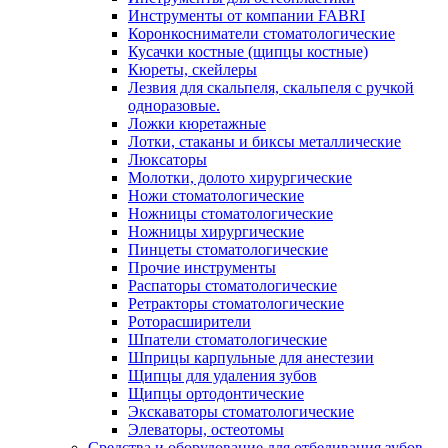
Инструменты от компании FABRI
Коронкосниматели стоматологические
Кусачки костные (щипцы костные)
Кюреты, скейлеры
Лезвия для скальпеля, скальпеля с ручкой
одноразовые.
Ложки кюретажные
Лотки, стаканы и биксы металлические
Люксаторы
Молотки, долото хирургические
Ножи стоматологические
Ножницы стоматологические
Ножницы хирургические
Пинцеты стоматологические
Прочие инструменты
Распаторы стоматологические
Ретракторы стоматологические
Роторасширители
Шпатели стоматологические
Шприцы карпульные для анестезии
Щипцы для удаления зубов
Щипцы ортодонтические
Экскаваторы стоматологические
Элеваторы, остеотомы
Средства и оборудование для отбеливания зубов