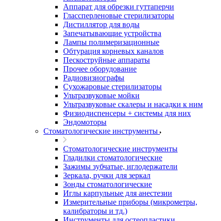
Аппарат для обрезки гуттаперчи
Глассперленовые стерилизаторы
Дистиллятор для воды
Запечатывающие устройства
Лампы полимеризационные
Обтурация корневых каналов
Пескоструйные аппараты
Прочее оборудование
Радиовизиографы
Сухожаровые стерилизаторы
Ультразвуковые мойки
Ультразвуковые скалеры и насадки к ним
Физиодиспенсеры + системы для них
Эндомоторы
Стоматологические инструменты
Стоматологические инструменты
Гладилки стоматологические
Зажимы зубчатые, иглодержатели
Зеркала, ручки для зеркал
Зонды стоматологические
Иглы карпульные для анестезии
Измерительные приборы (микрометры,
калибраторы и тд.)
Инструменты для остеопластики