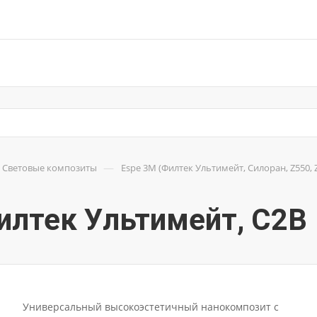
—
Световые композиты
Espe 3M (Филтек Ультимейт, Силоран, Z550, Z
 Филтек Ультимейт, C2B
Универсальный высокоэстетичный нанокомпозит c