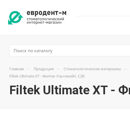
—
—
—
Главная
Продукция
Стоматологические материалы
Filtek Ultimate XT - Филтек Ультимейт, C2B
Filtek Ultimate XT -