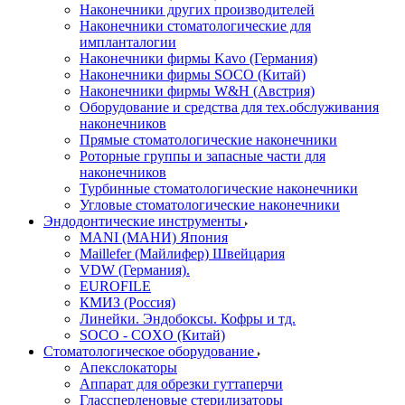
Наконечники других производителей
Наконечники стоматологические для
импланталогии
Наконечники фирмы Kavo (Германия)
Наконечники фирмы SOCO (Китай)
Наконечники фирмы W&H (Австрия)
Оборудование и средства для тех.обслуживания
наконечников
Прямые стоматологические наконечники
Роторные группы и запасные части для
наконечников
Турбинные стоматологические наконечники
Угловые стоматологические наконечники
Эндодонтические инструменты
MANI (МАНИ) Япония
Maillefer (Майлифер) Швейцария
VDW (Германия).
EUROFILE
КМИЗ (Россия)
Линейки. Эндобоксы. Кофры и тд.
SOCO - COXO (Китай)
Стоматологическое оборудование
Апекслокаторы
Аппарат для обрезки гуттаперчи
Глассперленовые стерилизаторы