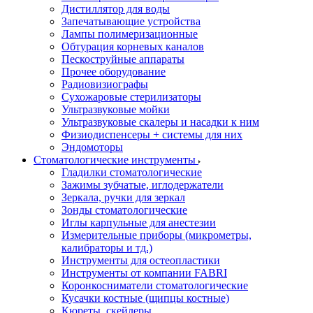
Дистиллятор для воды
Запечатывающие устройства
Лампы полимеризационные
Обтурация корневых каналов
Пескоструйные аппараты
Прочее оборудование
Радиовизиографы
Сухожаровые стерилизаторы
Ультразвуковые мойки
Ультразвуковые скалеры и насадки к ним
Физиодиспенсеры + системы для них
Эндомоторы
Стоматологические инструменты
Гладилки стоматологические
Зажимы зубчатые, иглодержатели
Зеркала, ручки для зеркал
Зонды стоматологические
Иглы карпульные для анестезии
Измерительные приборы (микрометры,
калибраторы и тд.)
Инструменты для остеопластики
Инструменты от компании FABRI
Коронкосниматели стоматологические
Кусачки костные (щипцы костные)
Кюреты, скейлеры