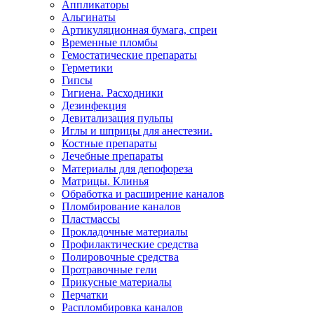
Аппликаторы
Альгинаты
Артикуляционная бумага, спреи
Временные пломбы
Гемостатические препараты
Герметики
Гипсы
Гигиена. Расходники
Дезинфекция
Девитализация пульпы
Иглы и шприцы для анестезии.
Костные препараты
Лечебные препараты
Материалы для депофореза
Матрицы. Клинья
Обработка и расширение каналов
Пломбирование каналов
Пластмассы
Прокладочные материалы
Профилактические средства
Полировочные средства
Протравочные гели
Прикусные материалы
Перчатки
Распломбировка каналов