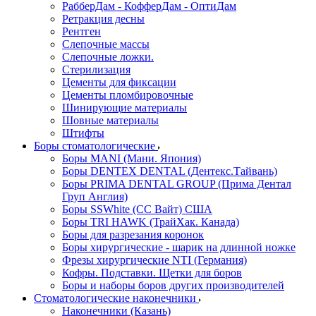
РабберДам - КофферДам - ОптиДам
Ретракция десны
Рентген
Слепочные массы
Слепочные ложки.
Стерилизация
Цементы для фиксации
Цементы пломбировочные
Шинирующие материалы
Шовные материалы
Штифты
Боры стоматологические
Боры MANI (Мани. Япония)
Боры DENTEX DENTAL (Дентекс.Тайвань)
Боры PRIMA DENTAL GROUP (Прима Дентал
Груп Англия)
Боры SSWhite (СС Вайт) США
Боры TRI HAWK (ТрайХак. Канада)
Боры для разрезания коронок
Боры хирургические - шарик на длинной ножке
Фрезы хирургические NTI (Германия)
Кофры. Подставки. Щетки для боров
Боры и наборы боров других производителей
Стоматологические наконечники
Наконечники (Казань)