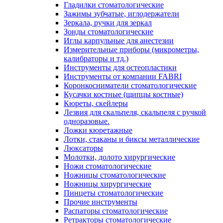
Гладилки стоматологические
Зажимы зубчатые, иглодержатели
Зеркала, ручки для зеркал
Зонды стоматологические
Иглы карпульные для анестезии
Измерительные приборы (микрометры,
калибраторы и тд.)
Инструменты для остеопластики
Инструменты от компании FABRI
Коронкосниматели стоматологические
Кусачки костные (щипцы костные)
Кюреты, скейлеры
Лезвия для скальпеля, скальпеля с ручкой
одноразовые.
Ложки кюретажные
Лотки, стаканы и биксы металлические
Люксаторы
Молотки, долото хирургические
Ножи стоматологические
Ножницы стоматологические
Ножницы хирургические
Пинцеты стоматологические
Прочие инструменты
Распаторы стоматологические
Ретракторы стоматологические