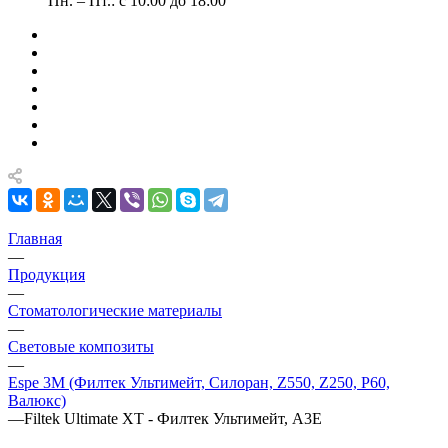
Пн. – Пт.: с 10:00 до 18:00
Главная
—
Продукция
—
Стоматологические материалы
—
Световые композиты
—
Espe 3M (Филтек Ультимейт, Силоран, Z550, Z250, P60,
Валюкс)
—
Filtek Ultimate XT - Филтек Ультимейт, A3E