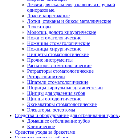
Лезвия для скальпеля, скальпеля с ручкой
одноразовые.
Ложки кюретажные
Лотки, стаканы и биксы металлические
Люксаторы
Молотки, долото хирургические
Ножи стоматологические
Ножницы стоматологические
Ножницы хирургические
Пинцеты стоматологические
Прочие инструменты
Распаторы стоматологические
Ретракторы стоматологические
Роторасширители
Шпатели стоматологические
Шприцы карпульные для анестезии
Щипцы для удаления зубов
Щипцы ортодонтические
Экскаваторы стоматологические
Элеваторы, остеотомы
Средства и оборудование для отбеливания зубов
Домашнее отбеливание зубов
Клиническое
Средства ухода за брекетами
Средства ухода за зубами