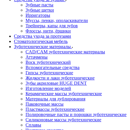
Зубные пасты
Зубные щетки
Ирригаторы
Муссы, пенки, ополаскиватели
Трейнеры, капы для зубов
Флоссы, нити, ёршики
Средства ухода за протезами
Стоматологическая мебель
Зуботехнические материалы
CAD/CAM зуботехнические материалы
Аттачмены
Воск зуботехнический
Вспомогательные средства
Гипсы зуботехнические
Жидкости и лаки зуботехнические
Зубы акриловые HUGE DENT
Изготовление моделей
Керамические массы зуботехнические
Материалы для дублирования
Паковочные массы
Пластмассы зуботехнические
Полировочные пасты и порошки зуботехнические
Силиконовые массы зуботехнические
Сплавы