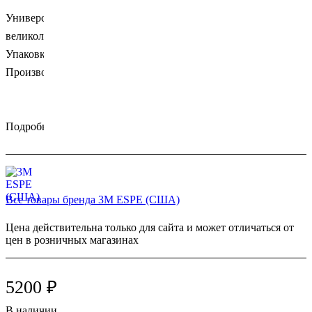
Универсальный высокоэстетичный нанокомпозит c
великолепными рабочими характеристиками.
Упаковка: шприц 4гр. - цвет A3E
Производитель: 3М (США).
Подробности
Все товары бренда 3M ESPE (США)
Цена действительна только для сайта и может отличаться от
цен в розничных магазинах
5200 ₽
В наличии