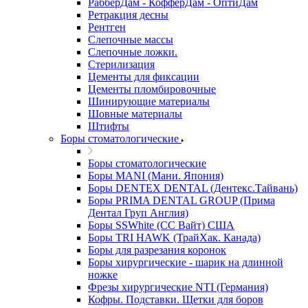
РабберДам - КофферДам - ОптиДам
Ретракция десны
Рентген
Слепочные массы
Слепочные ложки.
Стерилизация
Цементы для фиксации
Цементы пломбировочные
Шинирующие материалы
Шовные материалы
Штифты
Боры стоматологические
Боры стоматологические
Боры MANI (Мани. Япония)
Боры DENTEX DENTAL (Дентекс.Тайвань)
Боры PRIMA DENTAL GROUP (Прима
Дентал Груп Англия)
Боры SSWhite (СС Вайт) США
Боры TRI HAWK (ТрайХак. Канада)
Боры для разрезания коронок
Боры хирургические - шарик на длинной
ножке
Фрезы хирургические NTI (Германия)
Кофры. Подставки. Щетки для боров