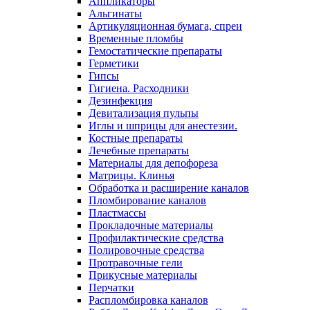
Аппликаторы
Альгинаты
Артикуляционная бумага, спреи
Временные пломбы
Гемостатические препараты
Герметики
Гипсы
Гигиена. Расходники
Дезинфекция
Девитализация пульпы
Иглы и шприцы для анестезии.
Костные препараты
Лечебные препараты
Материалы для депофореза
Матрицы. Клинья
Обработка и расширение каналов
Пломбирование каналов
Пластмассы
Прокладочные материалы
Профилактические средства
Полировочные средства
Протравочные гели
Прикусные материалы
Перчатки
Распломбировка каналов