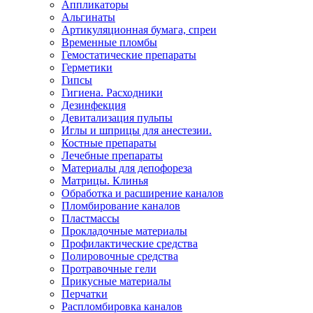
Аппликаторы
Альгинаты
Артикуляционная бумага, спреи
Временные пломбы
Гемостатические препараты
Герметики
Гипсы
Гигиена. Расходники
Дезинфекция
Девитализация пульпы
Иглы и шприцы для анестезии.
Костные препараты
Лечебные препараты
Материалы для депофореза
Матрицы. Клинья
Обработка и расширение каналов
Пломбирование каналов
Пластмассы
Прокладочные материалы
Профилактические средства
Полировочные средства
Протравочные гели
Прикусные материалы
Перчатки
Распломбировка каналов