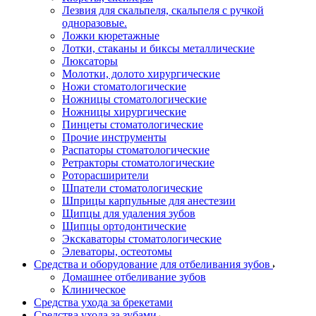
Лезвия для скальпеля, скальпеля с ручкой
одноразовые.
Ложки кюретажные
Лотки, стаканы и биксы металлические
Люксаторы
Молотки, долото хирургические
Ножи стоматологические
Ножницы стоматологические
Ножницы хирургические
Пинцеты стоматологические
Прочие инструменты
Распаторы стоматологические
Ретракторы стоматологические
Роторасширители
Шпатели стоматологические
Шприцы карпульные для анестезии
Щипцы для удаления зубов
Щипцы ортодонтические
Экскаваторы стоматологические
Элеваторы, остеотомы
Средства и оборудование для отбеливания зубов
Домашнее отбеливание зубов
Клиническое
Средства ухода за брекетами
Средства ухода за зубами