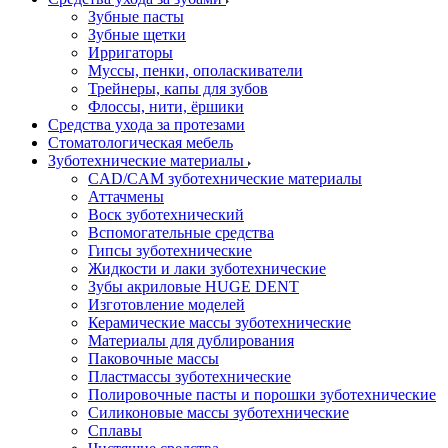
Зубные пасты
Зубные щетки
Ирригаторы
Муссы, пенки, ополаскиватели
Трейнеры, капы для зубов
Флоссы, нити, ёршики
Средства ухода за протезами
Стоматологическая мебель
Зуботехнические материалы
CAD/CAM зуботехнические материалы
Аттачмены
Воск зуботехнический
Вспомогательные средства
Гипсы зуботехнические
Жидкости и лаки зуботехнические
Зубы акриловые HUGE DENT
Изготовление моделей
Керамические массы зуботехнические
Материалы для дублирования
Паковочные массы
Пластмассы зуботехнические
Полировочные пасты и порошки зуботехнические
Силиконовые массы зуботехнические
Сплавы