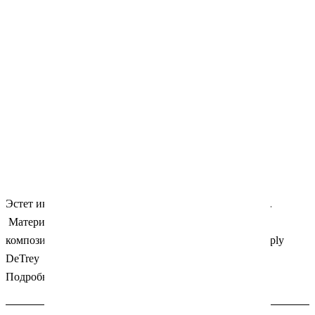
Эстет икс. Отдельный цвет С4-O. 10 капьюл по 0.25гр.
Материал стоматологический светоотверждаемый
композитный пломбировочный. Производитель: Dentsply
DeTrey
Подробности