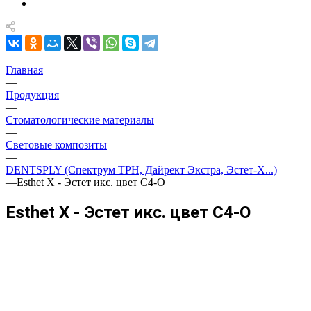
Главная
—
Продукция
—
Стоматологические материалы
—
Световые композиты
—
DENTSPLY (Спектрум TPH, Дайрект Экстра, Эстет-Х...)
—
Esthet X - Эстет икс. цвет C4-O
Esthet X - Эстет икс. цвет C4-O