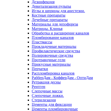
Дезинфекция
Девитализация пульпы
Иглы и шприцы для анестезии.
Костные препараты
Лечебные препараты
Материалы для депофореза
Матрицы. Клинья
Обработка и расширение каналов
Пломбирование каналов
Пластмассы
Прокладочные материалы
Профилактические средства
Полировочные средства
Протравочные гели
Прикусные материалы
Перчатки
Распломбировка каналов
РабберДам - КофферДам - ОптиДам
Ретракция десны
Рентген
Слепочные массы
Слепочные ложки.
Стерилизация
Цементы для фиксации
Цементы пломбировочные