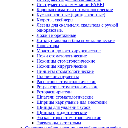
Инструменты от компании FABRI
Коронкосниматели стоматологические
Кусачки костные (щипцы костные)
Кюреты, скейлеры
Лезвия для скальпеля, скальпеля с ручкой
одноразовые.
Ложки кюретажные
Лотки, стаканы и биксы металлические
Люксаторы
Молотки, долото хирургические
Ножи стоматологические
Ножницы стоматологические
Ножницы хирургические
Пинцеты стоматологические
Прочие инструменты
Распаторы стоматологические
Ретракторы стоматологические
Роторасширители
Шпатели стоматологические
Шприцы карпульные для анестезии
Щипцы для удаления зубов
Щипцы ортодонтические
Экскаваторы стоматологические
Элеваторы, остеотомы
Средства и оборудование для отбеливания зубов