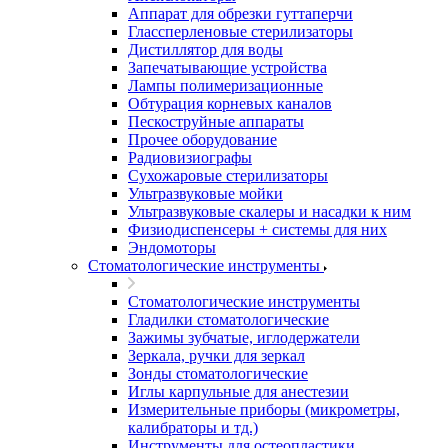
Аппарат для обрезки гуттаперчи
Глассперленовые стерилизаторы
Дистиллятор для воды
Запечатывающие устройства
Лампы полимеризационные
Обтурация корневых каналов
Пескоструйные аппараты
Прочее оборудование
Радиовизиографы
Сухожаровые стерилизаторы
Ультразвуковые мойки
Ультразвуковые скалеры и насадки к ним
Физиодиспенсеры + системы для них
Эндомоторы
Стоматологические инструменты
Стоматологические инструменты
Гладилки стоматологические
Зажимы зубчатые, иглодержатели
Зеркала, ручки для зеркал
Зонды стоматологические
Иглы карпульные для анестезии
Измерительные приборы (микрометры,
калибраторы и тд.)
Инструменты для остеопластики