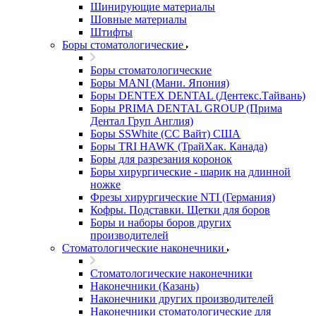
Шинирующие материалы
Шовные материалы
Штифты
Боры стоматологические
Боры стоматологические
Боры MANI (Мани. Япония)
Боры DENTEX DENTAL (Дентекс.Тайвань)
Боры PRIMA DENTAL GROUP (Прима
Дентал Груп Англия)
Боры SSWhite (СС Вайт) США
Боры TRI HAWK (ТрайХак. Канада)
Боры для разрезания коронок
Боры хирургические - шарик на длинной
ножке
Фрезы хирургические NTI (Германия)
Кофры. Подставки. Щетки для боров
Боры и наборы боров других
производителей
Стоматологические наконечники
Стоматологические наконечники
Наконечники (Казань)
Наконечники других производителей
Наконечники стоматологические для