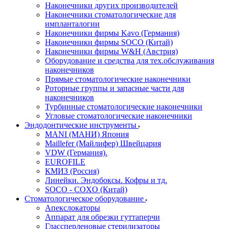
Наконечники других производителей
Наконечники стоматологические для
импланталогии
Наконечники фирмы Kavo (Германия)
Наконечники фирмы SOCO (Китай)
Наконечники фирмы W&H (Австрия)
Оборудование и средства для тех.обслуживания
наконечников
Прямые стоматологические наконечники
Роторные группы и запасные части для
наконечников
Турбинные стоматологические наконечники
Угловые стоматологические наконечники
Эндодонтические инструменты
MANI (МАНИ) Япония
Maillefer (Майлифер) Швейцария
VDW (Германия).
EUROFILE
КМИЗ (Россия)
Линейки. Эндобоксы. Кофры и тд.
SOCO - COXO (Китай)
Стоматологическое оборудование
Апекслокаторы
Аппарат для обрезки гуттаперчи
Глассперленовые стерилизаторы