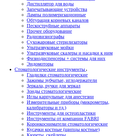
Дистиллятор для воды
Запечатывающие устройства
Лампы полимеризационные
Обтурация корневых каналов
Пескоструйные аппараты
Прочее оборудование
Радиовизиографы
Сухожаровые стерилизаторы
Ультразвуковые мойки
Ультразвуковые скалеры и насадки к ним
Физиодиспенсеры + системы для них
Эндомоторы
Стоматологические инструменты
Гладилки стоматологические
Зажимы зубчатые, иглодержатели
Зеркала, ручки для зеркал
Зонды стоматологические
Иглы карпульные для анестезии
Измерительные приборы (микрометры,
калибраторы и тд.)
Инструменты для остеопластики
Инструменты от компании FABRI
Коронкосниматели стоматологические
Кусачки костные (щипцы костные)
Кюреты, скейлеры