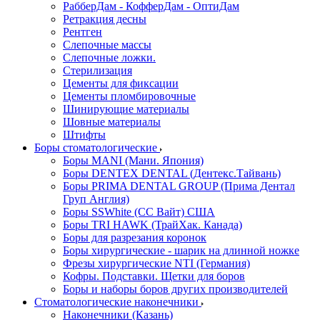
РабберДам - КофферДам - ОптиДам
Ретракция десны
Рентген
Слепочные массы
Слепочные ложки.
Стерилизация
Цементы для фиксации
Цементы пломбировочные
Шинирующие материалы
Шовные материалы
Штифты
Боры стоматологические
Боры MANI (Мани. Япония)
Боры DENTEX DENTAL (Дентекс.Тайвань)
Боры PRIMA DENTAL GROUP (Прима Дентал
Груп Англия)
Боры SSWhite (СС Вайт) США
Боры TRI HAWK (ТрайХак. Канада)
Боры для разрезания коронок
Боры хирургические - шарик на длинной ножке
Фрезы хирургические NTI (Германия)
Кофры. Подставки. Щетки для боров
Боры и наборы боров других производителей
Стоматологические наконечники
Наконечники (Казань)