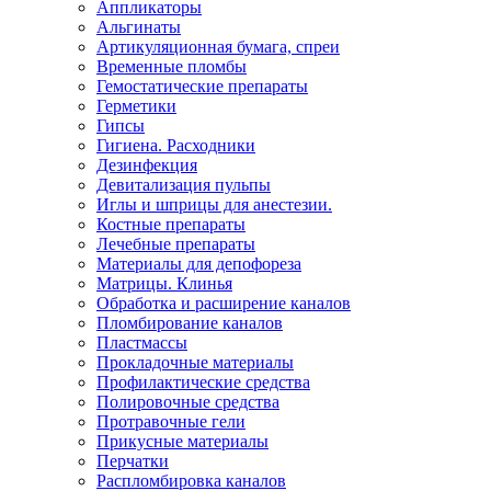
Аппликаторы
Альгинаты
Артикуляционная бумага, спреи
Временные пломбы
Гемостатические препараты
Герметики
Гипсы
Гигиена. Расходники
Дезинфекция
Девитализация пульпы
Иглы и шприцы для анестезии.
Костные препараты
Лечебные препараты
Материалы для депофореза
Матрицы. Клинья
Обработка и расширение каналов
Пломбирование каналов
Пластмассы
Прокладочные материалы
Профилактические средства
Полировочные средства
Протравочные гели
Прикусные материалы
Перчатки
Распломбировка каналов