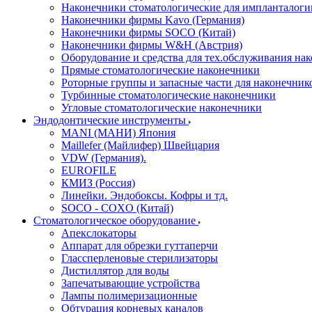
Наконечники стоматологические для импланталоги
Наконечники фирмы Kavo (Германия)
Наконечники фирмы SOCO (Китай)
Наконечники фирмы W&H (Австрия)
Оборудование и средства для тех.обслуживания на
Прямые стоматологические наконечники
Роторные группы и запасные части для наконечник
Турбинные стоматологические наконечники
Угловые стоматологические наконечники
Эндодонтические инструменты
MANI (МАНИ) Япония
Maillefer (Майлифер) Швейцария
VDW (Германия).
EUROFILE
КМИЗ (Россия)
Линейки. Эндобоксы. Кофры и тд.
SOCO - COXO (Китай)
Стоматологическое оборудование
Апекслокаторы
Аппарат для обрезки гуттаперчи
Глассперленовые стерилизаторы
Дистиллятор для воды
Запечатывающие устройства
Лампы полимеризационные
Обтурация корневых каналов