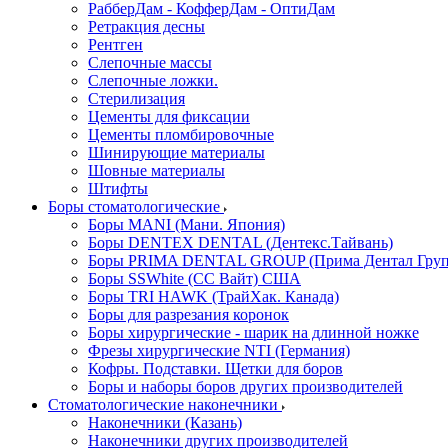
РабберДам - КофферДам - ОптиДам
Ретракция десны
Рентген
Слепочные массы
Слепочные ложки.
Стерилизация
Цементы для фиксации
Цементы пломбировочные
Шинирующие материалы
Шовные материалы
Штифты
Боры стоматологические
Боры MANI (Мани. Япония)
Боры DENTEX DENTAL (Дентекс.Тайвань)
Боры PRIMA DENTAL GROUP (Прима Дентал Груп
Боры SSWhite (СС Вайт) США
Боры TRI HAWK (ТрайХак. Канада)
Боры для разрезания коронок
Боры хирургические - шарик на длинной ножке
Фрезы хирургические NTI (Германия)
Кофры. Подставки. Щетки для боров
Боры и наборы боров других производителей
Стоматологические наконечники
Наконечники (Казань)
Наконечники других производителей