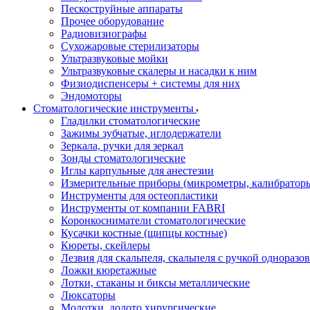
Пескоструйные аппараты
Прочее оборудование
Радиовизиографы
Сухожаровые стерилизаторы
Ультразвуковые мойки
Ультразвуковые скалеры и насадки к ним
Физиодиспенсеры + системы для них
Эндомоторы
Стоматологические инструменты
Гладилки стоматологические
Зажимы зубчатые, иглодержатели
Зеркала, ручки для зеркал
Зонды стоматологические
Иглы карпульные для анестезии
Измерительные приборы (микрометры, калибраторы
Инструменты для остеопластики
Инструменты от компании FABRI
Коронкосниматели стоматологические
Кусачки костные (щипцы костные)
Кюреты, скейлеры
Лезвия для скальпеля, скальпеля с ручкой одноразо
Ложки кюретажные
Лотки, стаканы и биксы металлические
Люксаторы
Молотки, долото хирургические