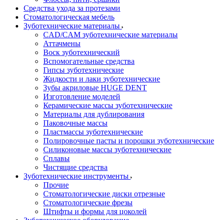
Средства ухода за протезами
Стоматологическая мебель
Зуботехнические материалы
CAD/CAM зуботехнические материалы
Аттачмены
Воск зуботехнический
Вспомогательные средства
Гипсы зуботехнические
Жидкости и лаки зуботехнические
Зубы акриловые HUGE DENT
Изготовление моделей
Керамические массы зуботехнические
Материалы для дублирования
Паковочные массы
Пластмассы зуботехнические
Полировочные пасты и порошки зуботехнические
Силиконовые массы зуботехнические
Сплавы
Чистящие средства
Зуботехнические инструменты
Прочие
Стоматологические диски отрезные
Стоматологические фрезы
Штифты и формы для цоколей