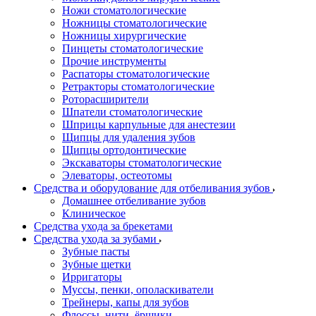
Ножи стоматологические
Ножницы стоматологические
Ножницы хирургические
Пинцеты стоматологические
Прочие инструменты
Распаторы стоматологические
Ретракторы стоматологические
Роторасширители
Шпатели стоматологические
Шприцы карпульные для анестезии
Щипцы для удаления зубов
Щипцы ортодонтические
Экскаваторы стоматологические
Элеваторы, остеотомы
Средства и оборудование для отбеливания зубов
Домашнее отбеливание зубов
Клиническое
Средства ухода за брекетами
Средства ухода за зубами
Зубные пасты
Зубные щетки
Ирригаторы
Муссы, пенки, ополаскиватели
Трейнеры, капы для зубов
Флоссы, нити, ёршики