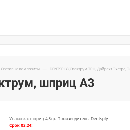
—
Световые композиты
DENTSPLY (Спектрум TPH, Дайрект Экстра, Эст
ктрум, шприц А3
Упаковка: шприц 4,5гр.
Производитель: Dentsply
Срок 03.24!