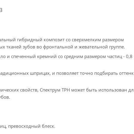
3
альный гибридный композит со сверхмелким размером
ых тканей зубов во фронтальной и жевательной группе.
ло и спеченный кремний со средним размером частиц - 0,8
радиционных шприцах, и позволяет точно подбирать оттен
нических свойств, Спектрум ТРН может быть использован дл
убов.
иц, превосходный блеск.