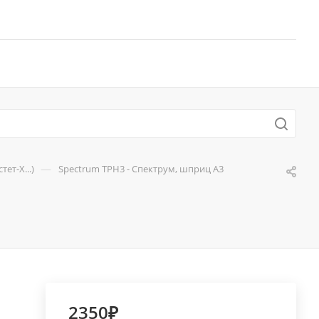
—
ет-Х...)
Spectrum TPH3 - Спектрум, шприц А3
2350₽