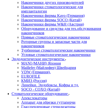
Наконечники других производителей
Наконечники стоматологические для
импланталогии
Наконечники фирмы Kavo (Германия)
Наконечники фирмы SOCO (Китай)
Наконечники фирмы W&H (Австрия)
Оборудование и средства для тех.обслуживания
наконечников
Прямые стоматологические наконечники
Роторные группы и запасные части для
наконечников
Турбинные стоматологические наконечники
Угловые стоматологические наконечники
Эндодонтические инструменты
MANI (МАНИ) Япония
Maillefer (Майлифер) Швейцария
VDW (Германия).
EUROFILE
КМИЗ (Россия)
Линейки. Эндобоксы. Кофры и тд.
SOCO - COXO (Китай)
Стоматологическое оборудование
Апекслокаторы
Аппарат для обрезки гуттаперчи
Глассперленовые стерилизаторы