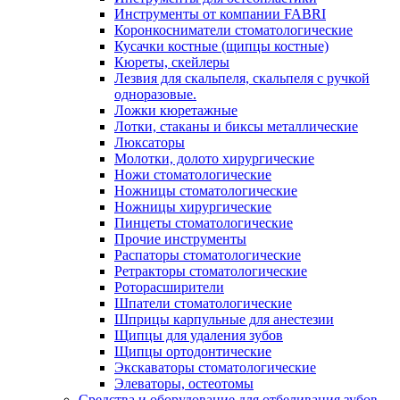
Инструменты от компании FABRI
Коронкосниматели стоматологические
Кусачки костные (щипцы костные)
Кюреты, скейлеры
Лезвия для скальпеля, скальпеля с ручкой
одноразовые.
Ложки кюретажные
Лотки, стаканы и биксы металлические
Люксаторы
Молотки, долото хирургические
Ножи стоматологические
Ножницы стоматологические
Ножницы хирургические
Пинцеты стоматологические
Прочие инструменты
Распаторы стоматологические
Ретракторы стоматологические
Роторасширители
Шпатели стоматологические
Шприцы карпульные для анестезии
Щипцы для удаления зубов
Щипцы ортодонтические
Экскаваторы стоматологические
Элеваторы, остеотомы
Средства и оборудование для отбеливания зубов