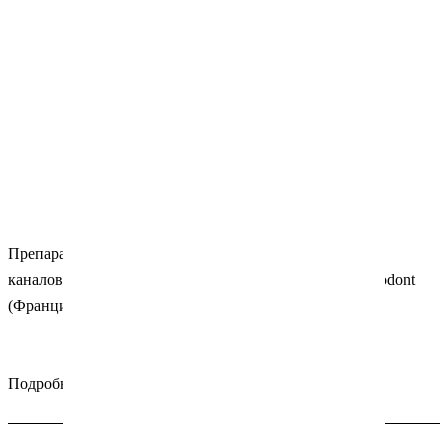
Препарат-сольвент для распломбировки корневых
каналов.
Упаковка: флакон 13мл.
Производитель: Septodont
(Франция).
Снят с производства!
Подробности