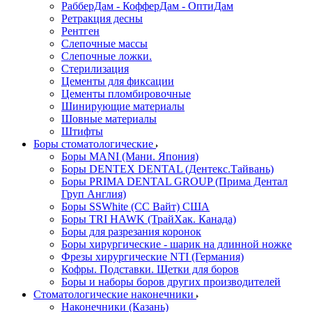
РабберДам - КофферДам - ОптиДам
Ретракция десны
Рентген
Слепочные массы
Слепочные ложки.
Стерилизация
Цементы для фиксации
Цементы пломбировочные
Шинирующие материалы
Шовные материалы
Штифты
Боры стоматологические
Боры MANI (Мани. Япония)
Боры DENTEX DENTAL (Дентекс.Тайвань)
Боры PRIMA DENTAL GROUP (Прима Дентал
Груп Англия)
Боры SSWhite (СС Вайт) США
Боры TRI HAWK (ТрайХак. Канада)
Боры для разрезания коронок
Боры хирургические - шарик на длинной ножке
Фрезы хирургические NTI (Германия)
Кофры. Подставки. Щетки для боров
Боры и наборы боров других производителей
Стоматологические наконечники
Наконечники (Казань)