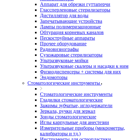
Аппарат для обрезки гуттаперчи
Глассперленовые стерилизаторы
Дистиллятор для воды
Запечатывающие устройства
Лампы полимеризационные
Обтурация корневых каналов
Пескоструйные аппараты
Прочее оборудование
Радиовизиографы
Сухожаровые стерилизаторы
Ультразвуковые мойки
Ультразвуковые скалеры и насадки к ним
Физиодиспенсеры + системы для них
Эндомоторы
Стоматологические инструменты
Стоматологические инструменты
Гладилки стоматологические
Зажимы зубчатые, иглодержатели
Зеркала, ручки для зеркал
Зонды стоматологические
Иглы карпульные для анестезии
Измерительные приборы (микрометры,
калибраторы и тд.)
Инструменты для остеопластики