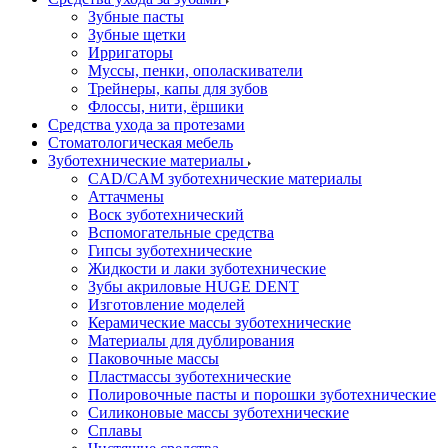
Зубные пасты
Зубные щетки
Ирригаторы
Муссы, пенки, ополаскиватели
Трейнеры, капы для зубов
Флоссы, нити, ёршики
Средства ухода за протезами
Стоматологическая мебель
Зуботехнические материалы
CAD/CAM зуботехнические материалы
Аттачмены
Воск зуботехнический
Вспомогательные средства
Гипсы зуботехнические
Жидкости и лаки зуботехнические
Зубы акриловые HUGE DENT
Изготовление моделей
Керамические массы зуботехнические
Материалы для дублирования
Паковочные массы
Пластмассы зуботехнические
Полировочные пасты и порошки зуботехнические
Силиконовые массы зуботехнические
Сплавы