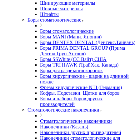
Шинирующие материалы
Шовные материалы
Штифты
Боры стоматологические
Боры стоматологические
Боры MANI (Мани. Япония)
Боры DENTEX DENTAL (Дентекс.Тайвань)
Боры PRIMA DENTAL GROUP (Прима
Дентал Груп Англия)
Боры SSWhite (СС Вайт) США
Боры TRI HAWK (ТрайХак. Канада)
Боры для разрезания коронок
Боры хирургические - шарик на длинной
ножке
Фрезы хирургические NTI (Германия)
Кофры. Подставки. Щетки для боров
Боры и наборы боров других
производителей
Стоматологические наконечники
Стоматологические наконечники
Наконечники (Казань)
Наконечники других производителей
Наконечники стоматологические для