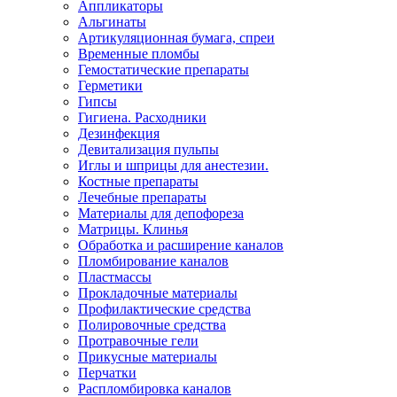
Аппликаторы
Альгинаты
Артикуляционная бумага, спреи
Временные пломбы
Гемостатические препараты
Герметики
Гипсы
Гигиена. Расходники
Дезинфекция
Девитализация пульпы
Иглы и шприцы для анестезии.
Костные препараты
Лечебные препараты
Материалы для депофореза
Матрицы. Клинья
Обработка и расширение каналов
Пломбирование каналов
Пластмассы
Прокладочные материалы
Профилактические средства
Полировочные средства
Протравочные гели
Прикусные материалы
Перчатки
Распломбировка каналов