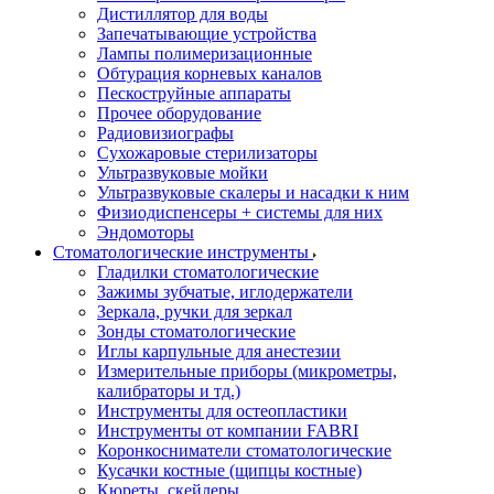
Дистиллятор для воды
Запечатывающие устройства
Лампы полимеризационные
Обтурация корневых каналов
Пескоструйные аппараты
Прочее оборудование
Радиовизиографы
Сухожаровые стерилизаторы
Ультразвуковые мойки
Ультразвуковые скалеры и насадки к ним
Физиодиспенсеры + системы для них
Эндомоторы
Стоматологические инструменты
Гладилки стоматологические
Зажимы зубчатые, иглодержатели
Зеркала, ручки для зеркал
Зонды стоматологические
Иглы карпульные для анестезии
Измерительные приборы (микрометры,
калибраторы и тд.)
Инструменты для остеопластики
Инструменты от компании FABRI
Коронкосниматели стоматологические
Кусачки костные (щипцы костные)
Кюреты, скейлеры