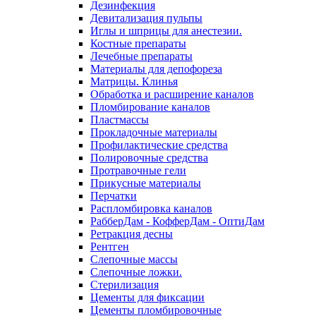
Дезинфекция
Девитализация пульпы
Иглы и шприцы для анестезии.
Костные препараты
Лечебные препараты
Материалы для депофореза
Матрицы. Клинья
Обработка и расширение каналов
Пломбирование каналов
Пластмассы
Прокладочные материалы
Профилактические средства
Полировочные средства
Протравочные гели
Прикусные материалы
Перчатки
Распломбировка каналов
РабберДам - КофферДам - ОптиДам
Ретракция десны
Рентген
Слепочные массы
Слепочные ложки.
Стерилизация
Цементы для фиксации
Цементы пломбировочные