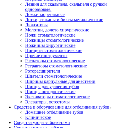
Лезвия для скальпеля, скальпеля с ручкой
одноразовые.
Ложки кюретажные
Лотки, стаканы и биксы металлические
Люксаторы
Молотки, долото хирургические
Ножи стоматологические
Ножницы стоматологические
Ножницы хирургические
Пинцеты стоматологические
Прочие инструменты
Распаторы стоматологические
Ретракторы стоматологические
Роторасширители
Шпатели стоматологические
Шприцы карпульные для анестезии
Щипцы для удаления зубов
Щипцы ортодонтические
Экскаваторы стоматологические
Элеваторы, остеотомы
Средства и оборудование для отбеливания зубов
Домашнее отбеливание зубов
Клиническое
Средства ухода за брекетами
Средства ухода за зубами