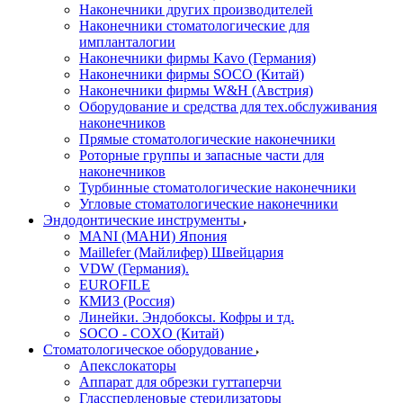
Наконечники других производителей
Наконечники стоматологические для
импланталогии
Наконечники фирмы Kavo (Германия)
Наконечники фирмы SOCO (Китай)
Наконечники фирмы W&H (Австрия)
Оборудование и средства для тех.обслуживания
наконечников
Прямые стоматологические наконечники
Роторные группы и запасные части для
наконечников
Турбинные стоматологические наконечники
Угловые стоматологические наконечники
Эндодонтические инструменты
MANI (МАНИ) Япония
Maillefer (Майлифер) Швейцария
VDW (Германия).
EUROFILE
КМИЗ (Россия)
Линейки. Эндобоксы. Кофры и тд.
SOCO - COXO (Китай)
Стоматологическое оборудование
Апекслокаторы
Аппарат для обрезки гуттаперчи
Глассперленовые стерилизаторы