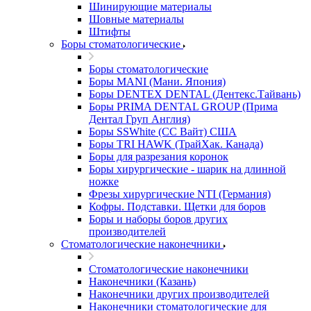
Шинирующие материалы
Шовные материалы
Штифты
Боры стоматологические
Боры стоматологические
Боры MANI (Мани. Япония)
Боры DENTEX DENTAL (Дентекс.Тайвань)
Боры PRIMA DENTAL GROUP (Прима
Дентал Груп Англия)
Боры SSWhite (СС Вайт) США
Боры TRI HAWK (ТрайХак. Канада)
Боры для разрезания коронок
Боры хирургические - шарик на длинной
ножке
Фрезы хирургические NTI (Германия)
Кофры. Подставки. Щетки для боров
Боры и наборы боров других
производителей
Стоматологические наконечники
Стоматологические наконечники
Наконечники (Казань)
Наконечники других производителей
Наконечники стоматологические для