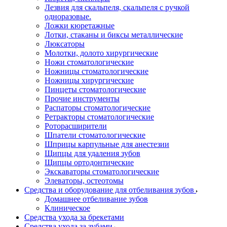
Лезвия для скальпеля, скальпеля с ручкой
одноразовые.
Ложки кюретажные
Лотки, стаканы и биксы металлические
Люксаторы
Молотки, долото хирургические
Ножи стоматологические
Ножницы стоматологические
Ножницы хирургические
Пинцеты стоматологические
Прочие инструменты
Распаторы стоматологические
Ретракторы стоматологические
Роторасширители
Шпатели стоматологические
Шприцы карпульные для анестезии
Щипцы для удаления зубов
Щипцы ортодонтические
Экскаваторы стоматологические
Элеваторы, остеотомы
Средства и оборудование для отбеливания зубов
Домашнее отбеливание зубов
Клиническое
Средства ухода за брекетами
Средства ухода за зубами