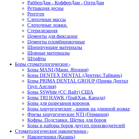
РабберДам - КофферДам - ОптиДам
Ретракция десны
Рентген
Слепочные массы
Слепочные ложки.
Стерилизация
Цементы для фиксации
Цементы пломбировочные
Шинирующие материалы
Шовные материалы
Штифты
Боры стоматологические
Боры MANI (Мани. Япония)
Боры DENTEX DENTAL (Дентекс.Тайвань)
Боры PRIMA DENTAL GROUP (Прима Дентал
Груп Англия)
Боры SSWhite (СС Вайт) США
Боры TRI HAWK (ТрайХак. Канада)
Боры для разрезания коронок
Боры хирургические - шарик на длинной ножке
Фрезы хирургические NTI (Германия)
Кофры. Подставки. Щетки для боров
Боры и наборы боров других производителей
Стоматологические наконечники
Наконечники (Казань)