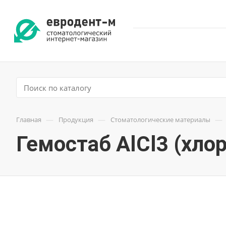
—
—
—
Главная
Продукция
Стоматологические материалы
Гемостаб АlCl3 (хло