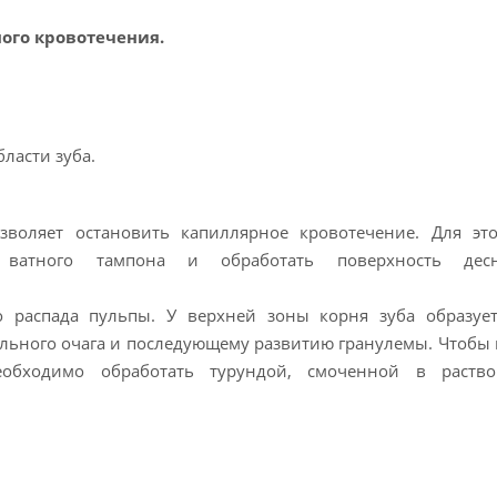
ного кровотечения.
ласти зуба.
воляет остановить капиллярное кровотечение. Для это
ватного тампона и обработать поверхность дес
о распада пульпы. У верхней зоны корня зуба образует
ельного очага и последующему развитию гранулемы. Чтобы 
еобходимо обработать турундой, смоченной в раство