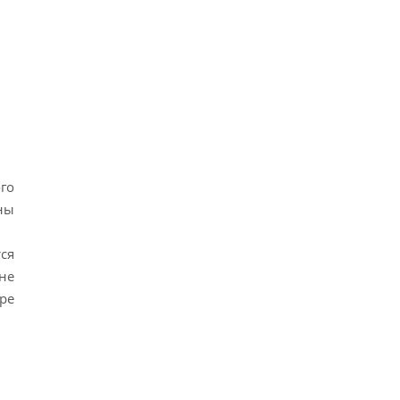
го
ны
ся
не
ре