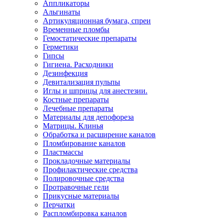
Аппликаторы
Альгинаты
Артикуляционная бумага, спреи
Временные пломбы
Гемостатические препараты
Герметики
Гипсы
Гигиена. Расходники
Дезинфекция
Девитализация пульпы
Иглы и шприцы для анестезии.
Костные препараты
Лечебные препараты
Материалы для депофореза
Матрицы. Клинья
Обработка и расширение каналов
Пломбирование каналов
Пластмассы
Прокладочные материалы
Профилактические средства
Полировочные средства
Протравочные гели
Прикусные материалы
Перчатки
Распломбировка каналов