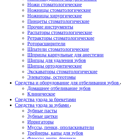
Ножи стоматологические
Ножницы стоматологические
Ножницы хирургические
Пинцеты стоматологические
Прочие инструменты
Распаторы стоматологические
Ретракторы стоматологические
Роторасширители
Шпатели стоматологические
Шприцы карпульные для анестезии
Щипцы для удаления зубов
Щипцы ортодонтические
Экскаваторы стоматологические
Элеваторы, остеотомы
Средства и оборудование для отбеливания зубов
Домашнее отбеливание зубов
Клиническое
Средства ухода за брекетами
Средства ухода за зубами
Зубные пасты
Зубные щетки
Ирригаторы
Муссы, пенки, ополаскиватели
Трейнеры, капы для зубов
Флоссы, нити, ёршики