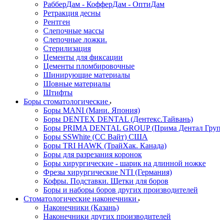
РабберДам - КофферДам - ОптиДам
Ретракция десны
Рентген
Слепочные массы
Слепочные ложки.
Стерилизация
Цементы для фиксации
Цементы пломбировочные
Шинирующие материалы
Шовные материалы
Штифты
Боры стоматологические
Боры MANI (Мани. Япония)
Боры DENTEX DENTAL (Дентекс.Тайвань)
Боры PRIMA DENTAL GROUP (Прима Дентал Груп
Боры SSWhite (СС Вайт) США
Боры TRI HAWK (ТрайХак. Канада)
Боры для разрезания коронок
Боры хирургические - шарик на длинной ножке
Фрезы хирургические NTI (Германия)
Кофры. Подставки. Щетки для боров
Боры и наборы боров других производителей
Стоматологические наконечники
Наконечники (Казань)
Наконечники других производителей