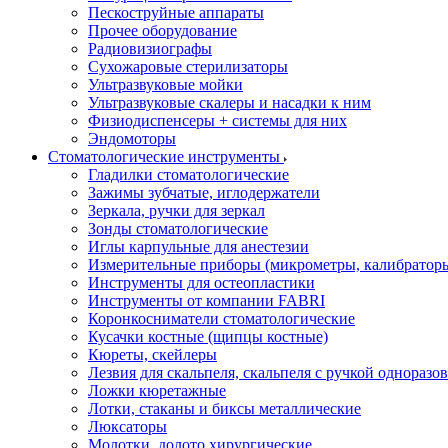
Пескоструйные аппараты
Прочее оборудование
Радиовизиографы
Сухожаровые стерилизаторы
Ультразвуковые мойки
Ультразвуковые скалеры и насадки к ним
Физиодиспенсеры + системы для них
Эндомоторы
Стоматологические инструменты
Гладилки стоматологические
Зажимы зубчатые, иглодержатели
Зеркала, ручки для зеркал
Зонды стоматологические
Иглы карпульные для анестезии
Измерительные приборы (микрометры, калибраторы
Инструменты для остеопластики
Инструменты от компании FABRI
Коронкосниматели стоматологические
Кусачки костные (щипцы костные)
Кюреты, скейлеры
Лезвия для скальпеля, скальпеля с ручкой одноразо
Ложки кюретажные
Лотки, стаканы и биксы металлические
Люксаторы
Молотки, долото хирургические