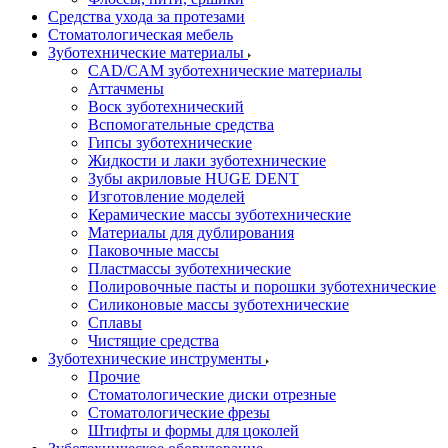
Средства ухода за протезами
Стоматологическая мебель
Зуботехнические материалы
CAD/CAM зуботехнические материалы
Аттачмены
Воск зуботехнический
Вспомогательные средства
Гипсы зуботехнические
Жидкости и лаки зуботехнические
Зубы акриловые HUGE DENT
Изготовление моделей
Керамические массы зуботехнические
Материалы для дублирования
Паковочные массы
Пластмассы зуботехнические
Полировочные пасты и порошки зуботехнические
Силиконовые массы зуботехнические
Сплавы
Чистящие средства
Зуботехнические инструменты
Прочие
Стоматологические диски отрезные
Стоматологические фрезы
Штифты и формы для цоколей