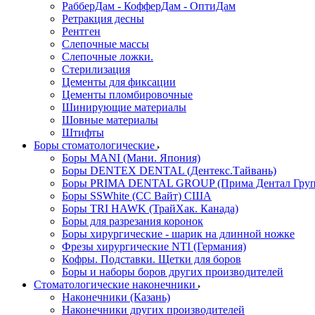
РабберДам - КофферДам - ОптиДам
Ретракция десны
Рентген
Слепочные массы
Слепочные ложки.
Стерилизация
Цементы для фиксации
Цементы пломбировочные
Шинирующие материалы
Шовные материалы
Штифты
Боры стоматологические
Боры MANI (Мани. Япония)
Боры DENTEX DENTAL (Дентекс.Тайвань)
Боры PRIMA DENTAL GROUP (Прима Дентал Груп
Боры SSWhite (СС Вайт) США
Боры TRI HAWK (ТрайХак. Канада)
Боры для разрезания коронок
Боры хирургические - шарик на длинной ножке
Фрезы хирургические NTI (Германия)
Кофры. Подставки. Щетки для боров
Боры и наборы боров других производителей
Стоматологические наконечники
Наконечники (Казань)
Наконечники других производителей