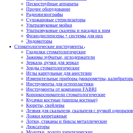
Пескоструйные аппараты
Прочее оборудование
Радиовизиографы
Сухожаровые стерилизаторы
Ультразвуковые мойки
Ультразвуковые скалеры и насадки к ним
Физиодиспенсеры + системы для них
Эндомоторы
Стоматологические инструменты
Гладилки стоматологические
Зажимы зубчатые, иглодержатели
Зеркала, ручки для зеркал
Зонды стоматологические
Иглы карпульные для анестезии
Измерительные приборы (микрометры, калибраторы
Инструменты для остеопластики
Инструменты от компании FABRI
Коронкосниматели стоматологические
Кусачки костные (щипцы костные)
Кюреты, скейлеры
Лезвия для скальпеля, скальпеля с ручкой одноразо
Ложки кюретажные
Лотки, стаканы и биксы металлические
Люксаторы
Молотки, долото хирургические