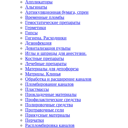
Аппликаторы
Альгинаты
Артикуляционная бумага, спреи
Временные пломбы
Гемостатические препараты
Герметики
Гипсы
Гигиена. Расходники
Дезинфекция
Девитализация пульпы
Иглы и шприцы для анестезии.
Костные препараты
Лечебные препараты
Материалы для депофореза
Матрицы. Клинья
Обработка и расширение каналов
Пломбирование каналов
Пластмассы
Прокладочные материалы
Профилактические средства
Полировочные средства
Протравочные гели
Прикусные материалы
Перчатки
Распломбировка каналов