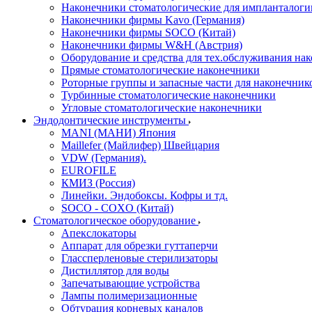
Наконечники стоматологические для импланталоги
Наконечники фирмы Kavo (Германия)
Наконечники фирмы SOCO (Китай)
Наконечники фирмы W&H (Австрия)
Оборудование и средства для тех.обслуживания на
Прямые стоматологические наконечники
Роторные группы и запасные части для наконечник
Турбинные стоматологические наконечники
Угловые стоматологические наконечники
Эндодонтические инструменты
MANI (МАНИ) Япония
Maillefer (Майлифер) Швейцария
VDW (Германия).
EUROFILE
КМИЗ (Россия)
Линейки. Эндобоксы. Кофры и тд.
SOCO - COXO (Китай)
Стоматологическое оборудование
Апекслокаторы
Аппарат для обрезки гуттаперчи
Глассперленовые стерилизаторы
Дистиллятор для воды
Запечатывающие устройства
Лампы полимеризационные
Обтурация корневых каналов