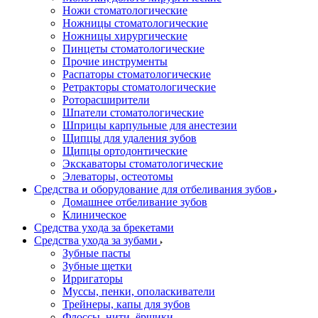
Ножи стоматологические
Ножницы стоматологические
Ножницы хирургические
Пинцеты стоматологические
Прочие инструменты
Распаторы стоматологические
Ретракторы стоматологические
Роторасширители
Шпатели стоматологические
Шприцы карпульные для анестезии
Щипцы для удаления зубов
Щипцы ортодонтические
Экскаваторы стоматологические
Элеваторы, остеотомы
Средства и оборудование для отбеливания зубов
Домашнее отбеливание зубов
Клиническое
Средства ухода за брекетами
Средства ухода за зубами
Зубные пасты
Зубные щетки
Ирригаторы
Муссы, пенки, ополаскиватели
Трейнеры, капы для зубов
Флоссы, нити, ёршики