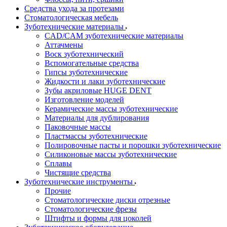
Средства ухода за протезами
Стоматологическая мебель
Зуботехнические материалы
CAD/CAM зуботехнические материалы
Аттачмены
Воск зуботехнический
Вспомогательные средства
Гипсы зуботехнические
Жидкости и лаки зуботехнические
Зубы акриловые HUGE DENT
Изготовление моделей
Керамические массы зуботехнические
Материалы для дублирования
Паковочные массы
Пластмассы зуботехнические
Полировочные пасты и порошки зуботехнические
Силиконовые массы зуботехнические
Сплавы
Чистящие средства
Зуботехнические инструменты
Прочие
Стоматологические диски отрезные
Стоматологические фрезы
Штифты и формы для цоколей