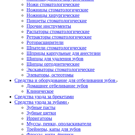
Ножи стоматологические
Ножницы стоматологические
Ножницы хирургические
Пинцеты стоматологические
Прочие инструменты
Распаторы стоматологические
Ретракторы стоматологические
Роторасширители
Шпатели стоматологические
Шприцы карпульные для анестезии
Щипцы для удаления зубов
Щипцы ортодонтические
Экскаваторы стоматологические
Элеваторы, остеотомы
Средства и оборудование для отбеливания зубов
Домашнее отбеливание зубов
Клиническое
Средства ухода за брекетами
Средства ухода за зубами
Зубные пасты
Зубные щетки
Ирригаторы
Муссы, пенки, ополаскиватели
Трейнеры, капы для зубов
Флоссы, нити, ёршики