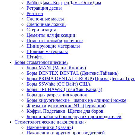
РабберДам - КофферДам - ОптиДам
Ретракция десны
Рентген
Слепочные массы
Слепочные ложки.
Стерилизация
Цементы для фиксации
Цементы пломбировочные
Шинирующие материалы
Шовные материалы
Штифты
Боры стоматологические
Боры MANI (Мани. Япония)
Боры DENTEX DENTAL (Дентекс.Тайвань)
Боры PRIMA DENTAL GROUP (Прима Дентал Груп
Боры SSWhite (СС Вайт) США
Боры TRI HAWK (ТрайХак. Канада)
Боры для разрезания коронок
Боры хирургические - шарик на длинной ножке
Фрезы хирургические NTI (Германия)
Кофры. Подставки. Щетки для боров
Боры и наборы боров других производителей
Стоматологические наконечники
Наконечники (Казань)
Наконечники других производителей