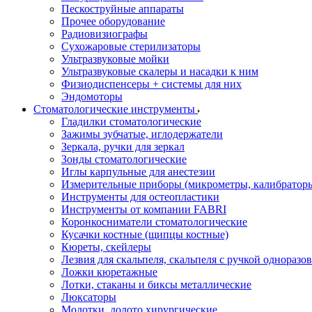
Пескоструйные аппараты
Прочее оборудование
Радиовизиографы
Сухожаровые стерилизаторы
Ультразвуковые мойки
Ультразвуковые скалеры и насадки к ним
Физиодиспенсеры + системы для них
Эндомоторы
Стоматологические инструменты
Гладилки стоматологические
Зажимы зубчатые, иглодержатели
Зеркала, ручки для зеркал
Зонды стоматологические
Иглы карпульные для анестезии
Измерительные приборы (микрометры, калибраторы
Инструменты для остеопластики
Инструменты от компании FABRI
Коронкосниматели стоматологические
Кусачки костные (щипцы костные)
Кюреты, скейлеры
Лезвия для скальпеля, скальпеля с ручкой одноразо
Ложки кюретажные
Лотки, стаканы и биксы металлические
Люксаторы
Молотки, долото хирургические