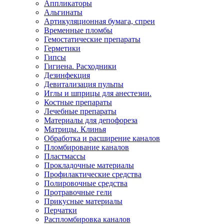
Аппликаторы
Альгинаты
Артикуляционная бумага, спреи
Временные пломбы
Гемостатические препараты
Герметики
Гипсы
Гигиена. Расходники
Дезинфекция
Девитализация пульпы
Иглы и шприцы для анестезии.
Костные препараты
Лечебные препараты
Материалы для депофореза
Матрицы. Клинья
Обработка и расширение каналов
Пломбирование каналов
Пластмассы
Прокладочные материалы
Профилактические средства
Полировочные средства
Протравочные гели
Прикусные материалы
Перчатки
Распломбировка каналов