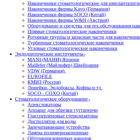
Наконечники стоматологические для импланталоги
Наконечники фирмы Kavo (Германия)
Наконечники фирмы SOCO (Китай)
Наконечники фирмы W&H (Австрия)
Оборудование и средства для тех.обслуживания на
Прямые стоматологические наконечники
Роторные группы и запасные части для наконечник
Турбинные стоматологические наконечники
Угловые стоматологические наконечники
Эндодонтические инструменты
MANI (МАНИ) Япония
Maillefer (Майлифер) Швейцария
VDW (Германия).
EUROFILE
КМИЗ (Россия)
Линейки. Эндобоксы. Кофры и тд.
SOCO - COXO (Китай)
Стоматологическое оборудование
Апекслокаторы
Аппарат для обрезки гуттаперчи
Глассперленовые стерилизаторы
Дистиллятор для воды
Запечатывающие устройства
Лампы полимеризационные
Обтурация корневых каналов