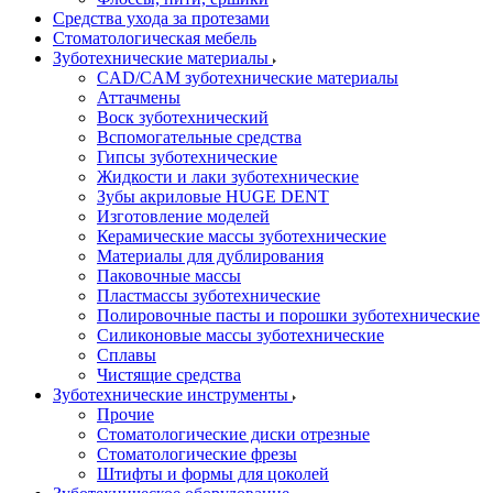
Средства ухода за протезами
Стоматологическая мебель
Зуботехнические материалы
CAD/CAM зуботехнические материалы
Аттачмены
Воск зуботехнический
Вспомогательные средства
Гипсы зуботехнические
Жидкости и лаки зуботехнические
Зубы акриловые HUGE DENT
Изготовление моделей
Керамические массы зуботехнические
Материалы для дублирования
Паковочные массы
Пластмассы зуботехнические
Полировочные пасты и порошки зуботехнические
Силиконовые массы зуботехнические
Сплавы
Чистящие средства
Зуботехнические инструменты
Прочие
Стоматологические диски отрезные
Стоматологические фрезы
Штифты и формы для цоколей