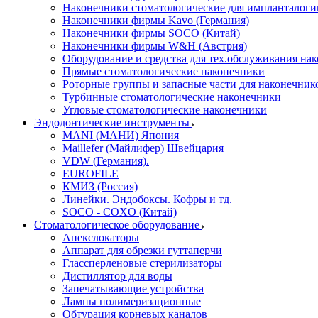
Наконечники стоматологические для импланталоги
Наконечники фирмы Kavo (Германия)
Наконечники фирмы SOCO (Китай)
Наконечники фирмы W&H (Австрия)
Оборудование и средства для тех.обслуживания на
Прямые стоматологические наконечники
Роторные группы и запасные части для наконечник
Турбинные стоматологические наконечники
Угловые стоматологические наконечники
Эндодонтические инструменты
MANI (МАНИ) Япония
Maillefer (Майлифер) Швейцария
VDW (Германия).
EUROFILE
КМИЗ (Россия)
Линейки. Эндобоксы. Кофры и тд.
SOCO - COXO (Китай)
Стоматологическое оборудование
Апекслокаторы
Аппарат для обрезки гуттаперчи
Глассперленовые стерилизаторы
Дистиллятор для воды
Запечатывающие устройства
Лампы полимеризационные
Обтурация корневых каналов