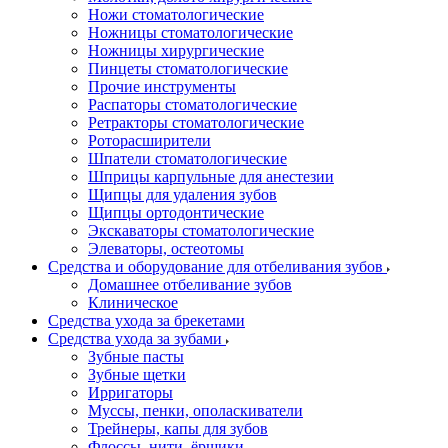
Ножи стоматологические
Ножницы стоматологические
Ножницы хирургические
Пинцеты стоматологические
Прочие инструменты
Распаторы стоматологические
Ретракторы стоматологические
Роторасширители
Шпатели стоматологические
Шприцы карпульные для анестезии
Щипцы для удаления зубов
Щипцы ортодонтические
Экскаваторы стоматологические
Элеваторы, остеотомы
Средства и оборудование для отбеливания зубов
Домашнее отбеливание зубов
Клиническое
Средства ухода за брекетами
Средства ухода за зубами
Зубные пасты
Зубные щетки
Ирригаторы
Муссы, пенки, ополаскиватели
Трейнеры, капы для зубов
Флоссы, нити, ёршики