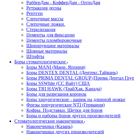
РабберДам - КофферДам - ОптиДам
Ретракция десны
Рентген
Слепочные массы
Слепочные ложки.
Стерилизация
Цементы для фиксации
Цементы пломбировочные
Шинирующие материалы
Шовные материалы
Штифты
Боры стоматологические
Боры MANI (Мани. Япония)
Боры DENTEX DENTAL (Дентекс.Тайвань)
Боры PRIMA DENTAL GROUP (Прима Дентал Груп
Боры SSWhite (СС Вайт) США
Боры TRI HAWK (ТрайХак. Канада)
Боры для разрезания коронок
Боры хирургические - шарик на длинной ножке
Фрезы хирургические NTI (Германия)
Кофры. Подставки. Щетки для боров
Боры и наборы боров других производителей
Стоматологические наконечники
Наконечники (Казань)
Наконечники других производителей