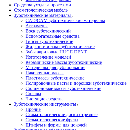
Средства ухода за протезами
Стоматологическая мебель
Зуботехнические материалы
CAD/CAM зуботехнические материалы
Аттачмены
Воск зуботехнический
Вспомогательные средства
Гипсы зуботехнические
Жидкости и лаки зуботехнические
Зубы акриловые HUGE DENT
Изготовление моделей
Керамические массы зуботехнические
Материалы для дублирования
Паковочные массы
Пластмассы зуботехнические
Полировочные пасты и порошки зуботехнические
Силиконовые массы зуботехнические
Сплавы
Чистящие средства
Зуботехнические инструменты
Прочие
Стоматологические диски отрезные
Стоматологические фрезы
Штифты и формы для цоколей