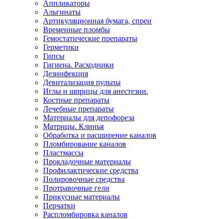
Аппликаторы
Альгинаты
Артикуляционная бумага, спреи
Временные пломбы
Гемостатические препараты
Герметики
Гипсы
Гигиена. Расходники
Дезинфекция
Девитализация пульпы
Иглы и шприцы для анестезии.
Костные препараты
Лечебные препараты
Материалы для депофореза
Матрицы. Клинья
Обработка и расширение каналов
Пломбирование каналов
Пластмассы
Прокладочные материалы
Профилактические средства
Полировочные средства
Протравочные гели
Прикусные материалы
Перчатки
Распломбировка каналов