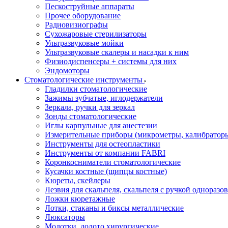
Пескоструйные аппараты
Прочее оборудование
Радиовизиографы
Сухожаровые стерилизаторы
Ультразвуковые мойки
Ультразвуковые скалеры и насадки к ним
Физиодиспенсеры + системы для них
Эндомоторы
Стоматологические инструменты
Гладилки стоматологические
Зажимы зубчатые, иглодержатели
Зеркала, ручки для зеркал
Зонды стоматологические
Иглы карпульные для анестезии
Измерительные приборы (микрометры, калибраторы
Инструменты для остеопластики
Инструменты от компании FABRI
Коронкосниматели стоматологические
Кусачки костные (щипцы костные)
Кюреты, скейлеры
Лезвия для скальпеля, скальпеля с ручкой одноразо
Ложки кюретажные
Лотки, стаканы и биксы металлические
Люксаторы
Молотки, долото хирургические