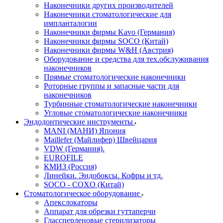
Наконечники других производителей
Наконечники стоматологические для
импланталогии
Наконечники фирмы Kavo (Германия)
Наконечники фирмы SOCO (Китай)
Наконечники фирмы W&H (Австрия)
Оборудование и средства для тех.обслуживания
наконечников
Прямые стоматологические наконечники
Роторные группы и запасные части для
наконечников
Турбинные стоматологические наконечники
Угловые стоматологические наконечники
Эндодонтические инструменты
MANI (МАНИ) Япония
Maillefer (Майлифер) Швейцария
VDW (Германия).
EUROFILE
КМИЗ (Россия)
Линейки. Эндобоксы. Кофры и тд.
SOCO - COXO (Китай)
Стоматологическое оборудование
Апекслокаторы
Аппарат для обрезки гуттаперчи
Глассперленовые стерилизаторы