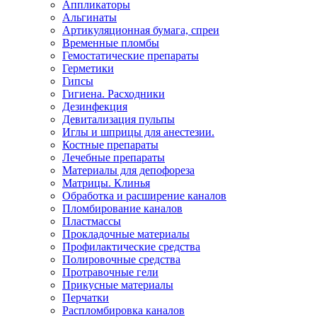
Аппликаторы
Альгинаты
Артикуляционная бумага, спреи
Временные пломбы
Гемостатические препараты
Герметики
Гипсы
Гигиена. Расходники
Дезинфекция
Девитализация пульпы
Иглы и шприцы для анестезии.
Костные препараты
Лечебные препараты
Материалы для депофореза
Матрицы. Клинья
Обработка и расширение каналов
Пломбирование каналов
Пластмассы
Прокладочные материалы
Профилактические средства
Полировочные средства
Протравочные гели
Прикусные материалы
Перчатки
Распломбировка каналов