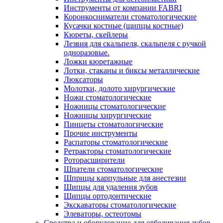
Инструменты от компании FABRI
Коронкосниматели стоматологические
Кусачки костные (щипцы костные)
Кюреты, скейлеры
Лезвия для скальпеля, скальпеля с ручкой
одноразовые.
Ложки кюретажные
Лотки, стаканы и биксы металлические
Люксаторы
Молотки, долото хирургические
Ножи стоматологические
Ножницы стоматологические
Ножницы хирургические
Пинцеты стоматологические
Прочие инструменты
Распаторы стоматологические
Ретракторы стоматологические
Роторасширители
Шпатели стоматологические
Шприцы карпульные для анестезии
Щипцы для удаления зубов
Щипцы ортодонтические
Экскаваторы стоматологические
Элеваторы, остеотомы
Средства и оборудование для отбеливания зубов