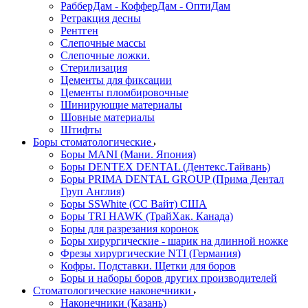
РабберДам - КофферДам - ОптиДам
Ретракция десны
Рентген
Слепочные массы
Слепочные ложки.
Стерилизация
Цементы для фиксации
Цементы пломбировочные
Шинирующие материалы
Шовные материалы
Штифты
Боры стоматологические
Боры MANI (Мани. Япония)
Боры DENTEX DENTAL (Дентекс.Тайвань)
Боры PRIMA DENTAL GROUP (Прима Дентал
Груп Англия)
Боры SSWhite (СС Вайт) США
Боры TRI HAWK (ТрайХак. Канада)
Боры для разрезания коронок
Боры хирургические - шарик на длинной ножке
Фрезы хирургические NTI (Германия)
Кофры. Подставки. Щетки для боров
Боры и наборы боров других производителей
Стоматологические наконечники
Наконечники (Казань)