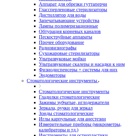
Аппарат для обрезки гуттаперчи
Глассперленовые стерилизаторы
Дистиллятор для воды
Запечатывающие устройства
Лампы полимеризационные
Обтурация корневых каналов
Пескоструйные аппараты
Прочее оборудование
Радиовизиографы
Сухожаровые стерилизаторы
Ультразвуковые мойки
Ультразвуковые скалеры и насадки к ним
Физиодиспенсеры + системы для них
Эндомоторы
Стоматологические инструменты
Стоматологические инструменты
Гладилки стоматологические
Зажимы зубчатые, иглодержатели
Зеркала, ручки для зеркал
Зонды стоматологические
Иглы карпульные для анестезии
Измерительные приборы (микрометры,
калибраторы и тд.)
Инструменты для остеопластики