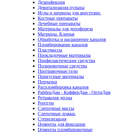
Дезинфекция
Девитализация пульпы
Иглы и шприцы для анестезии.
Костные препараты
Лечебные препараты
Материалы для депофореза
Матрицы. Клинья
Обработка и расширение каналов
Пломбирование каналов
Пластмассы
Прокладочные материалы
Профилактические средства
Полировочные средства
Протравочные гели
Прикусные материалы
Перчатки
Распломбировка каналов
РабберДам - КофферДам - ОптиДам
Ретракция десны
Рентген
Слепочные массы
Слепочные ложки.
Стерилизация
Цементы для фиксации
Цементы пломбировочные