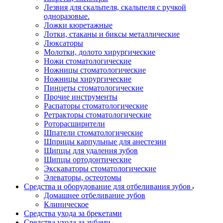
Лезвия для скальпеля, скальпеля с ручкой
одноразовые.
Ложки кюретажные
Лотки, стаканы и биксы металлические
Люксаторы
Молотки, долото хирургические
Ножи стоматологические
Ножницы стоматологические
Ножницы хирургические
Пинцеты стоматологические
Прочие инструменты
Распаторы стоматологические
Ретракторы стоматологические
Роторасширители
Шпатели стоматологические
Шприцы карпульные для анестезии
Щипцы для удаления зубов
Щипцы ортодонтические
Экскаваторы стоматологические
Элеваторы, остеотомы
Средства и оборудование для отбеливания зубов
Домашнее отбеливание зубов
Клиническое
Средства ухода за брекетами
Средства ухода за зубами