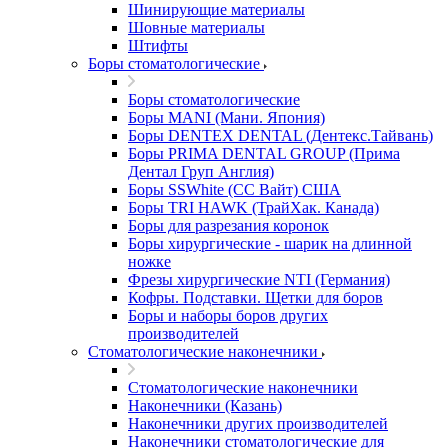
Шинирующие материалы
Шовные материалы
Штифты
Боры стоматологические
Боры стоматологические
Боры MANI (Мани. Япония)
Боры DENTEX DENTAL (Дентекс.Тайвань)
Боры PRIMA DENTAL GROUP (Прима
Дентал Груп Англия)
Боры SSWhite (СС Вайт) США
Боры TRI HAWK (ТрайХак. Канада)
Боры для разрезания коронок
Боры хирургические - шарик на длинной
ножке
Фрезы хирургические NTI (Германия)
Кофры. Подставки. Щетки для боров
Боры и наборы боров других
производителей
Стоматологические наконечники
Стоматологические наконечники
Наконечники (Казань)
Наконечники других производителей
Наконечники стоматологические для