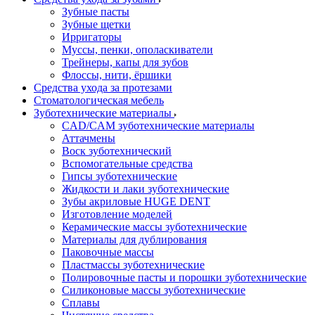
Зубные пасты
Зубные щетки
Ирригаторы
Муссы, пенки, ополаскиватели
Трейнеры, капы для зубов
Флоссы, нити, ёршики
Средства ухода за протезами
Стоматологическая мебель
Зуботехнические материалы
CAD/CAM зуботехнические материалы
Аттачмены
Воск зуботехнический
Вспомогательные средства
Гипсы зуботехнические
Жидкости и лаки зуботехнические
Зубы акриловые HUGE DENT
Изготовление моделей
Керамические массы зуботехнические
Материалы для дублирования
Паковочные массы
Пластмассы зуботехнические
Полировочные пасты и порошки зуботехнические
Силиконовые массы зуботехнические
Сплавы