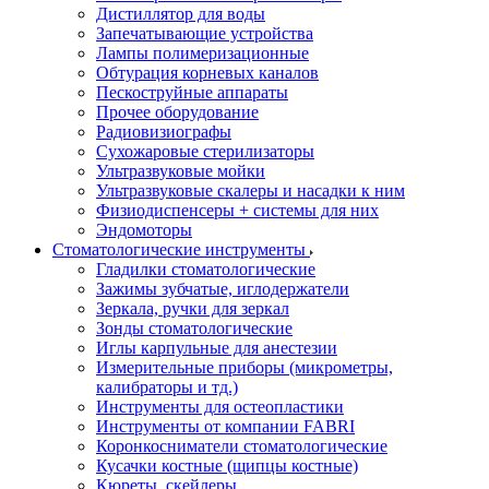
Дистиллятор для воды
Запечатывающие устройства
Лампы полимеризационные
Обтурация корневых каналов
Пескоструйные аппараты
Прочее оборудование
Радиовизиографы
Сухожаровые стерилизаторы
Ультразвуковые мойки
Ультразвуковые скалеры и насадки к ним
Физиодиспенсеры + системы для них
Эндомоторы
Стоматологические инструменты
Гладилки стоматологические
Зажимы зубчатые, иглодержатели
Зеркала, ручки для зеркал
Зонды стоматологические
Иглы карпульные для анестезии
Измерительные приборы (микрометры,
калибраторы и тд.)
Инструменты для остеопластики
Инструменты от компании FABRI
Коронкосниматели стоматологические
Кусачки костные (щипцы костные)
Кюреты, скейлеры